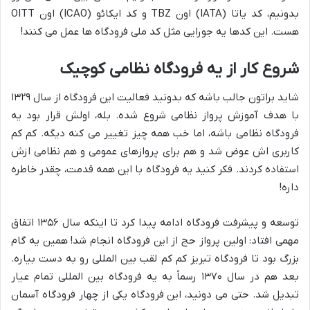
بدونیم، کد یاتا (IATA) اون TBZ و کد ایکائو (ICAO) اون OITT
هست. این کدها یه جورایی مثل کد ملی فرودگاه ها عمل می کنند!
شروع کار از یه فرودگاه نظامی کوچیک
شاید براتون جالب باشه که بدونید فعالیت این فرودگاه از سال ۱۳۲۹
با هدف آموزش پرواز نظامی شروع شده. بله، اولش قرار بود یه
فرودگاه نظامی باشه، اما خب همه چیز تغییر می کنه دیگه. کم کم
کاربری اش عوض شد و هم برای پروازهای عمومی و هم نظامی ازش
استفاده کردند. فکر کنید یه فرودگاه با این همه قدمت، چقدر خاطره
داره!
توسعه و پیشرفت فرودگاه ادامه پیدا کرد تا اینکه سال ۱۳۵۶ اتفاق
مهمی افتاد: اولین پرواز حج از این فرودگاه انجام شد! همین یه گام
بزرگ بود تا فرودگاه تبریز کم کم لقب بین المللی رو به دست بیاره.
بعد هم در سال ۱۳۷۰ رسماً به یه فرودگاه بین المللی تمام عیار
تبدیل شد. حتی می دونید، این فرودگاه یکی از چهار فرودگاه آسمان