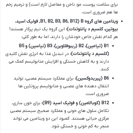
برای سلامت پوست، مو، ناخن و مفاصل لازم است) و ترمیم زخم
ها هم ضروری است.
ویتامین های گروه B (B1, B2, B3, B6, B12, فولیک اسید،
بیوتین، کلسیم د پانتوتنات):
این گروه یک تیم پرکار هستند!
هر کدام نقش خاص خودشان را دارند، اما به طور کلی:
B1 (تیامین)، B2 (ریبوفلاوین)، B3 (نیاسین) و B5
(کلسیم د پانتوتنات):
در تبدیل غذا به انرژی نقش کلیدی
دارند و به کاهش خستگی و افزایش متابولیسم کمک می
کنند.
B6 (پیریدوکسین):
برای عملکرد سیستم عصبی، تولید
انتقال دهنده های عصبی و متابولیسم پروتئین ها
ضروری است.
B12 (کوبالامین) و فولیک اسید (B9):
برای خون سازی،
تکامل سلول های خونی و عملکرد صحیح سیستم عصبی
مرکزی حیاتی هستند. کمبود این دو ویتامین می تواند
منجر به کم خونی و خستگی شود.