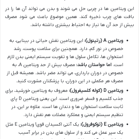
این ویتامین ها در چربی حل می شوند و بدن می تواند آن ها را در
بافت های چرب ذخیره کند. همین موضوع باعث می شود مصرف
بیش از حد آن ها نیاز به احتیاط بیشتری داشته باشد.
ویتامین A (رتینول):
این ویتامین نقش حیاتی در بینایی، به
خصوص در نور کم، دارد. همچنین برای سلامت پوست، رشد
استخوان ها، تکامل سلول ها و تقویت سیستم ایمنی بدن لازم
است.
اما حواستان باشد:
مصرف بیش از حد ویتامین A، به
خصوص در دوران بارداری، می تواند مضر باشد. همیشه قبل از
مصرف هر مکملی در این دوران، با پزشکتان مشورت کنید.
ویتامین D (کوله کلسیفرول):
معروف به ویتامین خورشید، برای
جذب کلسیم و فسفر ضروری است. این یعنی ویتامین D پای
ثابت سلامت استخوان ها و دندان ها است. علاوه بر این، در
تنظیم سیستم ایمنی و عملکرد عضلات هم نقش دارد.
ویتامین E (توکوفرول):
یک آنتی اکسیدان قوی! ویتامین E مثل
یک سپر عمل می کند و از سلول های بدن در برابر آسیب