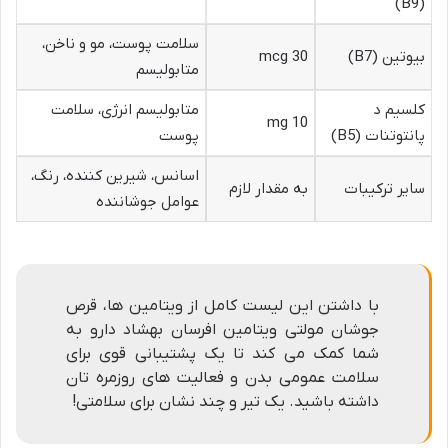
(B9)
سلامت پوست، مو و ناخن،
بیوتین (B7)
30 mcg
متابولیسم
کلسیم د
متابولیسم انرژی، سلامت
10 mg
پانتوتنات (B5)
پوست
اسانس، شیرین کننده، رنگ،
سایر ترکیبات
به مقدار لازم
عوامل جوشاننده
با داشتن این لیست کامل از ویتامین ها، قرص
جوشان مولتی ویتامین افرسان بهشاد دارو به
شما کمک می کند تا یک پشتیبانی قوی برای
سلامت عمومی بدن و فعالیت های روزمره تان
داشته باشید. یک تیر و چند نشان برای سلامتی!