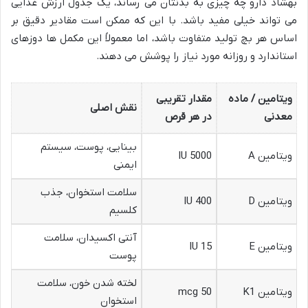
بهشاد دارو چه چیزی به بدنتان می رساند، یک جدول ارزش غذایی
می تواند خیلی مفید باشد. با این که ممکن است مقادیر دقیق بر
اساس هر بچ تولید متفاوت باشد، اما معمولاً این مکمل ها دوزهای
استاندارد و روزانه مورد نیاز را پوشش می دهند.
ویتامین / ماده
مقدار تقریبی
نقش اصلی
معدنی
در هر قرص
بینایی، پوست، سیستم
ویتامین A
5000 IU
ایمنی
سلامت استخوان، جذب
ویتامین D
400 IU
کلسیم
آنتی اکسیدان، سلامت
ویتامین E
15 IU
پوست
لخته شدن خون، سلامت
ویتامین K1
50 mcg
استخوان