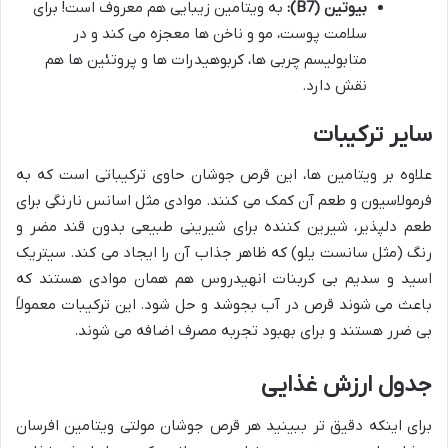
بیوتین (B7):
به ویتامین زیبایی هم معروف است! برای
سلامت پوست، مو و ناخن ها معجزه می کند و در
متابولیسم چربی ها، کربوهیدرات ها و پروتئین ها هم
نقش دارد.
سایر ترکیبات
علاوه بر ویتامین ها، این قرص جوشان حاوی ترکیباتی است که به
فرمولاسیون و طعم آن کمک می کنند. موادی مثل اسانس نارنگی برای
طعم دلپذیر، شیرین کننده برای شیرینی طبیعی بدون قند مضر و
رنگ (مثل سانست یلو) که ظاهر جذاب آن را ایجاد می کند. سیتریک
اسید و سدیم بی کربنات انهیدروس هم همان موادی هستند که
باعث می شوند قرص در آب بجوشد و حل شود. این ترکیبات معمولاً
بی ضرر هستند و برای بهبود تجربه مصرف اضافه می شوند.
جدول ارزش غذایی
برای اینکه دقیق تر ببینید هر قرص جوشان مولتی ویتامین افرسان