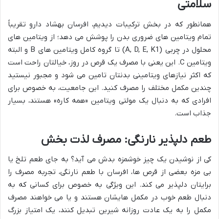
سلامتی
همانطور که در بخش ترکیبات دیدیم، افرسان بهشاد دارو تقریباً
تمام ویتامین های ضروری بدن را پوشش می دهد؛ از ویتامین های
محلول در چربی (A, D, E, K1) تا گروه کامل ویتامین های B و البته
ویتامین C. این یعنی با مصرف یک قرص در روز، خیالتان راحت است
که اکثر نیازهای ویتامینی بدنتان تامین می شود و مجبور نیستید
چندین مکمل مختلف را مصرف کنید. این جامعیت، به خصوص برای
افرادی که به دنبال یک مولتی ویتامین «همه کاره» هستند، بسیار
جذاب است.
طعم دلپذیر نارنگی: مصرف لذت بخش
کی از نوشیدن یک چیز خوشمزه بدش می آید؟ به جای طعم تلخ یا
بی مزه بعضی از قرص ها، افرسان با طعم نارنگی، تجربه مصرف را
برایتان دلپذیر می کند. این ویژگی به خصوص برای کسانی که به
دنبال طعم خوب در مکمل هایشان هستند و یا می خواهند مصرف
مکمل را به یک عادت روزانه شیرین تبدیل کنند، یک امتیاز بزرگ