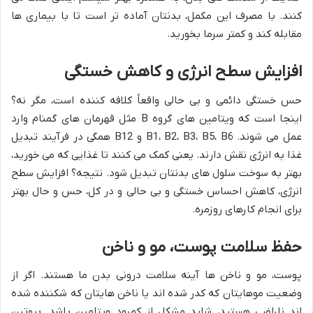
کنند. با مصرف این مکمل، بدنتان آماده تر است تا با بیماری ها
مقابله کند و کمتر سرما بخورید.
افزایش سطح انرژی و کاهش خستگی
حس خستگی دائمی و بی حالی واقعاً کلافه کننده است، مگر نه؟
اینجا است که ویتامین های گروه B مثل قهرمان های گمنام وارد
عمل می شوند. B1، B2، B3، B5، B6 و B12 همگی در فرآیند تبدیل
غذا به انرژی نقش دارند. یعنی کمک می کنند تا غذایی که می خورید،
بهتر به سوخت سلول های بدنتان تبدیل شود. نتیجه؟ افزایش سطح
انرژی، کاهش احساس خستگی و بی حالی و در کل، حس و حال بهتر
برای انجام کارهای روزمره.
حفظ سلامت پوست، مو و ناخن
پوست، مو و ناخن ها آینه سلامت درونی بدن ما هستند. اگر از
وضعیت موهایتان که کدر شده اند یا ناخن هایتان که شکننده شده
اند ناراضی هستید، شاید مشکل از کمبود ویتامین باشد. بیوتین