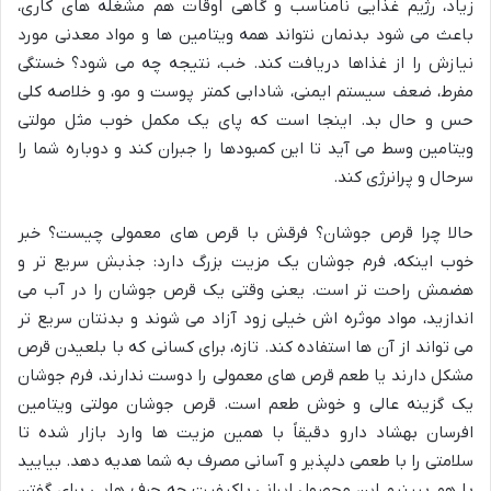
زیاد، رژیم غذایی نامناسب و گاهی اوقات هم مشغله های کاری،
باعث می شود بدنمان نتواند همه ویتامین ها و مواد معدنی مورد
نیازش را از غذاها دریافت کند. خب، نتیجه چه می شود؟ خستگی
مفرط، ضعف سیستم ایمنی، شادابی کمتر پوست و مو، و خلاصه کلی
حس و حال بد. اینجا است که پای یک مکمل خوب مثل مولتی
ویتامین وسط می آید تا این کمبودها را جبران کند و دوباره شما را
سرحال و پرانرژی کند.
حالا چرا قرص جوشان؟ فرقش با قرص های معمولی چیست؟ خبر
خوب اینکه، فرم جوشان یک مزیت بزرگ دارد: جذبش سریع تر و
هضمش راحت تر است. یعنی وقتی یک قرص جوشان را در آب می
اندازید، مواد موثره اش خیلی زود آزاد می شوند و بدنتان سریع تر
می تواند از آن ها استفاده کند. تازه، برای کسانی که با بلعیدن قرص
مشکل دارند یا طعم قرص های معمولی را دوست ندارند، فرم جوشان
یک گزینه عالی و خوش طعم است. قرص جوشان مولتی ویتامین
افرسان بهشاد دارو دقیقاً با همین مزیت ها وارد بازار شده تا
سلامتی را با طعمی دلپذیر و آسانی مصرف به شما هدیه دهد. بیایید
با هم ببینیم این محصول ایرانی باکیفیت چه حرف هایی برای گفتن