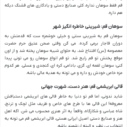
قم فقط سوهان نداره، کلی صنایع دستی و یادگاری های قشنگ دیگه
هم داره.
سوهان قم: شیرینی خاطره انگیز شهر
سوهان قم یه شیرینی سنتی و خیلی خوشمزه ست که قدمتش به
دوران قاجار برمی گرده. می گن وقتی صحن عتیق حرم حضرت
معصومه (س) افتتاح شد، یه حلوای شبیه سوهان پخته شد و از اون
موقع پختش تو قم رایج شد. تو قم انواع سوهان رو می تونی پیدا
کنی: سوهان لقمه ای، گزی، بادامی، کره ای، کنجدی و عسلی. هر کدوم
مزه خاص خودش رو داره و می تونه یه هدیه عالی باشه.
قالی ابریشمی قم: هنر دست، شهرت جهانی
شاید ندونی، اما قم تو دنیا به خاطر قالی های ابریشمی دستبافش
معروفه! این قالی ها با طرح های خاص و ظریف مثل لچک و ترنج،
شاه عباسی و شکارگاه، واقعاً یه اثر هنری محسوب می شن. اگه اهل
هنر و صنایع دستی اصیل ایرانی هستی، قالی ابریشمی قم می تونه یه
انتخاب بی نظیر و البته ارزشمند باشه.