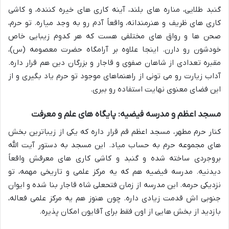
گنبد طلایی، مناره های بلند، آینه کاری های خیره کننده، و کاشی
کاری های ظریف و هنرمندانه، واقعاً آدم رو به وجد میاره. تو حرم،
صحن ها و رواق های مختلفی هست که هر کدوم زیبایی خاص
خودشون رو دارن. اینجا علاوه بر آرامگاه حضرت معصومه (س)،
مقبره تعدادی از شاهان صفوی و قاجار و بزرگان دین هم قرار داره.
آداب زیارت رو می تونی از راهنماهای موجود تو حرم یاد بگیری و از
این فضای معنوی نهایت استفاده رو ببری.
مسجد اعظم و مدرسه فیضیه: پایگاه های علم و معرفت
کنار حرم مطهر، مسجد اعظم قم قرار داره که یکی از زیباترین بخش
های مجموعه حرم به حساب میاد. این مسجد به دستور آیت الله
بروجردی ساخته شده و گنبد و کاشی کاری های معرقش واقعاً
دیدنیه. مدرسه فیضیه هم که یه مرکز علمی و تاریخی مهمه، تو
نزدیکی حرمه. این مدرسه از زمان فتحعلی شاه قاجار بنا شده و ایوان
جنوبی اش قدمت زیادی داره. چون هنوز هم یه مرکز علمی فعاله،
بازدید از بخش هایی از اون فقط برای آقایون امکان پذیره.