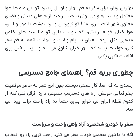
بهترین زمان برای سفر به قم، بهار و اوایل پاییزه. تو این ماه ها هوا
معتدل و دلپذیره و می تونی با خیال راحت از جاهای دیدنی و فضای
معنوی شهر لذت ببری. مثلاً تو فروردین و اردیبهشت یا مهر و آبان،
هوا خیلی خوبه. راستی، اگه دوست داری تو مناسبت های خاص
مذهبی مثل نیمه شعبان یا ایام ولادت و شهادت ائمه به قم سفر
کنی، حواست باشه که شهر خیلی شلوغ می شه و باید از قبل برای
اقامتت فکری بکنی.
چطوری بریم قم؟ راهنمای جامع دسترسی
رسیدن به قم اصلاً کار سختی نیست، چون این شهر به خاطر موقعیت
جغرافیایی خوبش، راه های دسترسی متنوعی داره. فرقی نمی کنه از
کدوم نقطه ایران می خوای بیای، حتماً یه راه راحت برات پیدا می
شه.
سفر با خودرو شخصی: آزاد راهی راحت و سرراست
اگه با ماشین شخصی خودت سفر می کنی، راحت ترین راه رو انتخاب