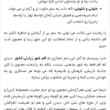
یادت نره و تو زمستون لباس گرم بپوش.
خلوتی و شلوغی:
اگه دلت یه سفر خلوت تر و آرام تر می خواد،
ایام غیرمذهبی و فصول میانی (مثل اواسط بهار یا اواسط
پاییز) رو انتخاب کن.
با رعایت این نکات، می تونی یه سفر پر از آرامش و خاطره انگیز به
قم داشته باشی و از تمام لحظاتت تو این شهر زیبا و معنوی لذت
ببری.
خب، رسیدیم به آخر این سفر مجازی به
قم، شهر زیارتی کشور
. دیدی
که قم فقط یه شهر مذهبی نیست، بلکه یه پایتخت معنوی با کلی
جاذبه تاریخی، فرهنگی و طبیعیه که می تونه هر مسافری رو به
خودش جذب کنه و تجربه ای متفاوت براش بسازه.
اینجا می تونی هم آرامش معنوی رو تو حرم حضرت معصومه (س) و
مسجد جمکران پیدا کنی، هم تو کوچه پس کوچه های تاریخیش قدم
بزنی، از موزه های غنی اش دیدن کنی و هم تو طبیعت اطرافش
نفسی تازه کنی. از سوهان خوشمزه اش گرفته تا قالی های ابریشمی