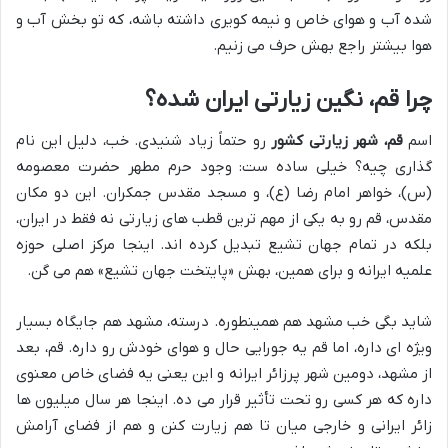
شده آب و هوای خاص و نیمه کویری داشته باشه، که تو بخش آب و
هوا بیشتر راجع بهش حرف می زنیم.
چرا قم، نگین زیارتی ایران شده؟
اسم
قم، شهر زیارتی کشور
رو حتماً زیاد شنیدی. خب، دلیل این نام
گذاری چیه؟ خیلی ساده ست: وجود حرم مطهر حضرت معصومه
(س)، خواهر امام رضا (ع)، و مسجد مقدس جمکران. این دو مکان
مقدس، قم رو به یکی از مهم ترین قطب های زیارتی نه فقط در ایران،
بلکه در تمام جهان تشیع تبدیل کرده اند. اینجا مرکز اصلی حوزه
علمیه ایرانه و برای همین، بهش «پایتخت جهان تشیع» هم می گن.
شاید بگی خب مشهد هم همینطوره. درسته، مشهد هم جایگاه بسیار
ویژه ای داره، اما قم یه جورایی حال و هوای خودش رو داره. قم، بعد
از مشهد، دومین شهر پرزائر ایرانه و این یعنی یه فضای خاص معنوی
داره که هر کسی رو تحت تأثیر قرار می ده. اینجا هر سال میلیون ها
زائر ایرانی و خارجی میان تا هم زیارت کنن و هم از فضای آرامش