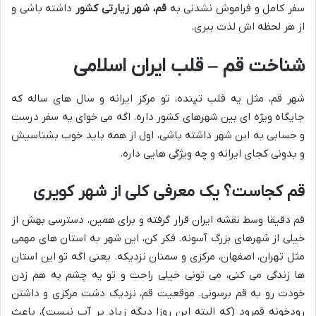
سفر کامل و فراموش نشدنی به
قم، شهر زیارتی کشور
داشته باشی و
از هر لحظه اش لذت ببری.
شناخت قم – قلب ایران اسلامی
شهر قم، مثل یه قلب تپنده، تو مرکز ایرانه و سال های ساله که
جایگاه ویژه ای بین شهرهای کشور داره. اگه می خوای یه سفر درست
و حسابی به این شهر داشته باشی، اول از همه باید خوب بشناسیش
و بدونی کجای ایرانه و چه ویژگی هایی داره.
قم کجاست؟ یک معرفی کلی از شهر کویری
قم دقیقا وسط نقشه ایران قرار گرفته و برای همین، دسترسی بهش از
خیلی از شهرهای بزرگ آسونه. فکر کن، این شهر به استان های مهمی
مثل تهران، اصفهان، مرکزی و سمنان نزدیکه. یعنی اگه تو این استان
ها زندگی می کنی، می تونی خیلی راحت و تو یه چشم به هم زدن
خودت رو به قم برسونی. موقعیت قم، نزدیک دشت مرکزی و داشتن
رودخونه قمرود (که البته این روزا دیگه زیاد پر آب نیست)، باعث