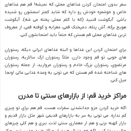
سفر بدون امتحان کردن غذاهای محلی که نمیشه! قم هم غذاهای
خاص و خوشمزه خودش رو داره که شاید کمتر اسمشون رو شنیده
باشی. آبگوشت قنبید (که با کلم محلی پخته می شه)، آبگوشت
هویج برگه، آش پتله، دمپختک قمی، مغزابه و کوفته قمی، از معروف
ترین غذاهای محلی قم هستن که حتماً باید امتحانشون کنی.
برای امتحان کردن این غذاها و البته غذاهای ایرانی دیگه، رستوران
های خوبی تو قم وجود دارن. مثلاً رستوران ارگ سالاریه، رستوران
مرتضوی، رستوران بزرگ خادم و رستوران مروارید، از جمله رستوران
های شناخته شده قم هستن که می تونی یه وعده غذایی عالی اونجا
میل کنی.
مراکز خرید قم: از بازارهای سنتی تا مدرن
اگه خرید کردن جزو جدانشدنی سفرات هست، قم هم برای تو چیزی
کم نداره. می تونی یه سر به بازارهای قدیمی شهر مثل بازار قدیم و
بازار کهنه بزنی و هم از معماری سنتی لذت ببری و هم کلی چیزهای
جالب پیدا کنی. اگه هم دنبال خرید از مراکز خرید مدرن تری، مرکز