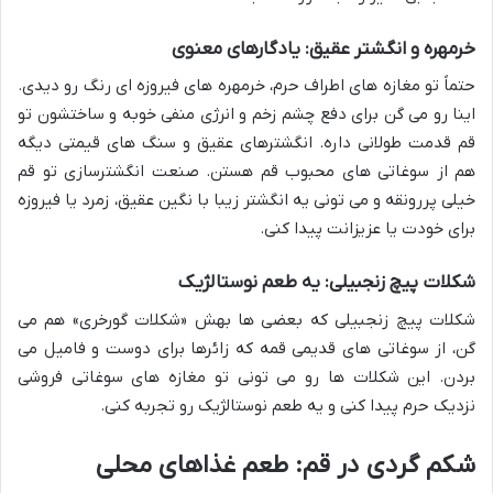
خرمهره و انگشتر عقیق: یادگارهای معنوی
حتماً تو مغازه های اطراف حرم، خرمهره های فیروزه ای رنگ رو دیدی.
اینا رو می گن برای دفع چشم زخم و انرژی منفی خوبه و ساختشون تو
قم قدمت طولانی داره. انگشترهای عقیق و سنگ های قیمتی دیگه
هم از سوغاتی های محبوب قم هستن. صنعت انگشترسازی تو قم
خیلی پررونقه و می تونی یه انگشتر زیبا با نگین عقیق، زمرد یا فیروزه
برای خودت یا عزیزانت پیدا کنی.
شکلات پیچ زنجبیلی: یه طعم نوستالژیک
شکلات پیچ زنجبیلی که بعضی ها بهش «شکلات گورخری» هم می
گن، از سوغاتی های قدیمی قمه که زائرها برای دوست و فامیل می
بردن. این شکلات ها رو می تونی تو مغازه های سوغاتی فروشی
نزدیک حرم پیدا کنی و یه طعم نوستالژیک رو تجربه کنی.
شکم گردی در قم: طعم غذاهای محلی