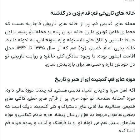
خانه های تاریخی قم: قدم زدن در گذشته
محله های قدیمی قم، پر از خانه های تاریخی قاجاریه هست که
معماری خاص کویری دارن. خانه یزدان پناه تو محله باغ پنبه، با اون
حیاط دلنشین و اتاق های تابستونه و زمستونه اش، یه نمونه عالیه.
خانه پدری امام خمینی (ره) هم که از سال ۱۳۳۵ تا ۱۳۴۲ محل
اقامت ایشون بوده، با وجود سادگی، کلی خاطره و روایت تاریخی تو
دل خودش داره و خیلی ها برای بازدیدش میان.
موزه های قم: گنجینه ای از هنر و تاریخ
اگه اهل موزه و دیدن اشیاء قدیمی هستی، قم چندتا موزه عالی داره.
موزه آستانه مقدسه، تو خود حرم، پر از قرآن های خطی، کاشی های
قدیمی، سفالینه ها، قالی های دستباف و کلی گنجینه دیگه است که
بعضی هاشون مربوط به هزاران سال پیشه. موزه مردم شناسی و موزه
هنرهای سنتی هم می تونه تو رو با فرهنگ و آداب و رسوم مردم قم
آشنا کنه.