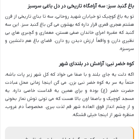
باغ گنبد سبز: سه آرامگاه تاریخی در دل باغی سرسبز
تو یه باغ کوچیک تو خیابان شهید روحانی، سه تا بنای تاریخی از قرن
هشتم هجری قمری قرار داره که بهشون می گن باغ گنبد سبز. این سه
گنبد که مقبره امرای خاندان صفی هستن، معماری و گچبری های بی
نظیری دارن و واقعاً ارزش دیدن رو دارن. فضای باغ هم دلنشین و
سرسبزه.
کوه خضر نبی: آرامش در بلندای شهر
اگه دلت یه جای بلند و با صفا می خواد که کل شهر زیر پات باشه،
حتماً یه سر به کوه خضر نبی بزن. می گن اینجا زمانی محل عبادت
حضرت خضر (ع) بوده و برای همین یه قداست خاصی داره. یه
مسجد کوچیک و باصفا اون بالا هست که می تونی توش نماز بخونی
و از چشم انداز فوق العاده شهر قم لذت ببری. مخصوصاً دم غروب،
منظره شهر از اینجا خیلی قشنگه.