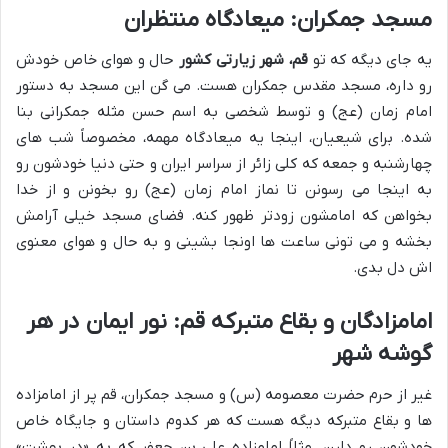
مسجد جمکران: میعادگاه منتظران
یه جای دیگه که تو
قم، شهر زیارتی کشور
حال و هوای خاص خودش
رو داره، مسجد مقدس جمکران هست. می گن این مسجد به دستور
امام زمان (عج) و توسط شخصی به اسم حسن مثله جمکرانی بنا
شده. برای شیعیان، اینجا یه میعادگاه مهمه، مخصوصاً شب های
چهارشنبه و جمعه که کلی زائر از سراسر ایران و حتی دنیا خودشون رو
به اینجا می رسونن تا نماز امام زمان (عج) رو بخونن و از خدا
بخواهن که امامشون زودتر ظهور کنه. فضای مسجد خیلی آرامش
بخشه و می تونی ساعت ها اونجا بشینی و به حال و هوای معنوی
اش دل بدی.
امامزادگان و بقاع متبرکه قم: نور ایمان در هر
گوشه شهر
غیر از حرم حضرت معصومه (س) و مسجد جمکران، قم پر از امامزاده
ها و بقاع متبرکه دیگه هست که هر کدوم داستان و جایگاه خاص
خودشون رو دارن. مثلاً امامزاده علی بن جعفر که به «در بهشت»