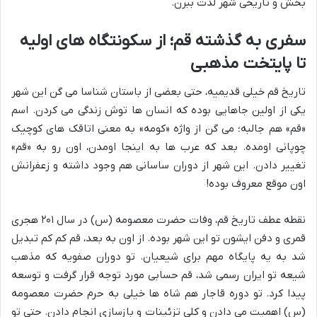
بخش و تاریخی شهر لذت ببرن.
سفری به گذشته قم؛ از سکونتگاه های اولیه
تا پایتخت مذهبی
تاریخ قم خیلی قدیمیه، حتی بعضی از باستان شناسا می گن این شهر
یکی از اولین جاهایی بوده که انسان ها توش زندگی می کردن. اسم
«قم» هم جالبه؛ می گن از واژه «کومه» به معنی اتاقک های کوچیک
چوپانی اومده. بعد که عرب ها به اینجا اومدن، اون رو به «قم»
تغییر دادن. این شهر از دوران ساسانی هم وجود داشته و زعفرانش
اون موقع معروف بوده!
نقطه عطف تاریخ قم، وفات حضرت معصومه (س) در سال ۲۰۱ هجری
قمری و دفن ایشون تو این شهر بوده. از اون به بعد، قم کم کم تبدیل
شد به یه پایگاه مهم برای شیعیان. تو دوران صفویه که مذهب
شیعه تو ایران رسمی شد، قم حسابی مورد توجه قرار گرفت و توسعه
پیدا کرد. تو دوره قاجار هم شاه ها خیلی به حرم حضرت معصومه
(س) اهمیت می دادن و کلی تزئینات و بازسازی انجام دادن. حتی تو