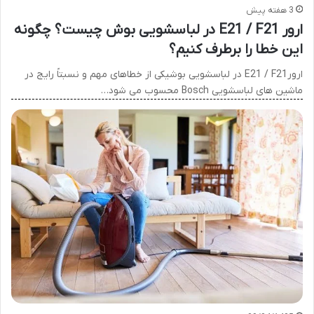
3 هفته پیش
ارور E21 / F21 در لباسشویی بوش چیست؟ چگونه
این خطا را برطرف کنیم؟
ارورE21 / F21 در لباسشویی بوشیکی از خطاهای مهم و نسبتاً رایج در
ماشین های لباسشویی Bosch محسوب می شود…