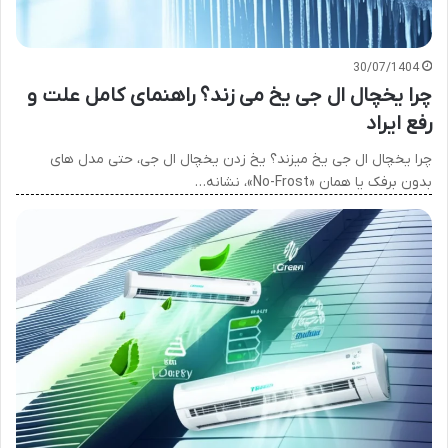
30/07/1404
چرا یخچال ال جی یخ می زند؟ راهنمای کامل علت و
رفع ایراد
چرا یخچال ال جی یخ میزند؟ یخ زدن یخچال ال جی، حتی مدل های
بدون برفک یا همان «No-Frost»، نشانه…