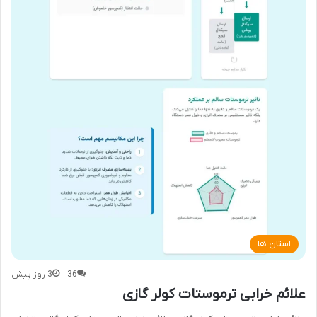
استان ها
36
3 روز پیش
علائم خرابی ترموستات کولر گازی