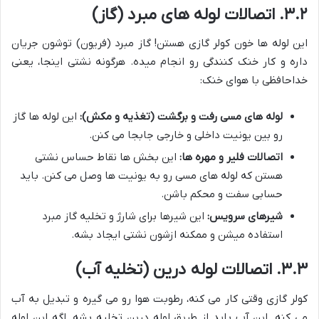
۳.۲. اتصالات لوله های مبرد (گاز)
این لوله ها خون کولر گازی هستن! گاز مبرد (فریون) توشون جریان
داره و کار خنک کنندگی رو انجام میده. هرگونه نشتی اینجا، یعنی
خداحافظی با هوای خنک:
لوله های مسی رفت و برگشت (تغذیه و مکش):
این لوله ها گاز
رو بین یونیت داخلی و خارجی جابجا می کنن.
اتصالات فلیر و مهره ها:
این بخش ها نقاط حساس نشتی
هستن که لوله های مسی رو به یونیت ها وصل می کنن. باید
حسابی سفت و محکم باشن.
شیرهای سرویس:
این شیرها برای شارژ و تخلیه گاز مبرد
استفاده میشن و ممکنه ازشون نشتی ایجاد بشه.
۳.۳. اتصالات لوله درین (تخلیه آب)
کولر گازی وقتی کار می کنه، رطوبت هوا رو می گیره و تبدیل به آب
می کنه. این آب باید از طریق لوله درین تخلیه بشه. اگه این لوله