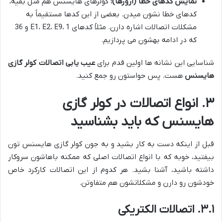
نمایش کدهای خطا (ارورها):
کولرهای هایسنس هم مثل بقیه،
کدهای خطا نشون میدن. بعضی از این کدها مستقیماً به
مشکلات اتصالات اشاره دارن. مثلاً کدهای E1، E2، E9، 1 و 36
که در ادامه بهشون می پردازیم.
شناسایی این نشانه ها اولین قدم برای
عیب یابی اتصالات کولر گازی
هایسنس
هست. پس حواستون رو جمع کنید.
۳. انواع اتصالات در کولر گازی
هایسنس که باید بشناسید
قبل از اینکه دست به کار بشید و به جون کولر گازی هایسنس تون
بیفتید، خوبه که با انواع اتصالات اصلی که ممکنه باهاشون سروکار
داشته باشید، آشنا بشید. هر کدوم از این اتصالات کارکرد خاص
خودشون رو دارن و مشکلاتشون هم متفاوتن.
۳.۱. اتصالات الکتریکی