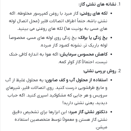
نشانه های نشتی گاز:
لکه های روغنی:
گاز مبرد با روغن کمپرسور مخلوطه. اگه
نشتی باشه، حتماً اطراف اتصالات فلیر (محل اتصال لوله
های مسی به یونیت ها) لکه های روغنی می بینید.
یخ زدگی یا برفک:
یخ زدگی روی لوله های مسی، مخصوصاً
لوله باریک تر، نشونه کمبود گاز مبرده.
کاهش محسوس سرمایش:
اگه هوا به اندازه کافی خنک
نیست، احتمالاً گاز کولر کمه.
روش بررسی نشتی:
استفاده از محلول آب و کف صابون:
یه محلول غلیظ از آب
و مایع ظرفشویی درست کنید. روی اتصالات فلیر، شیرهای
سرویس و هر جایی که مشکوکید اسپری کنید. اگه حباب
دیدید، یعنی نشتی دارید!
دتکتور نشتی گاز مبرد:
این ابزارها برای تشخیص دقیق
نشتی گاز هستن و معمولاً توسط متخصصین استفاده
میشن.