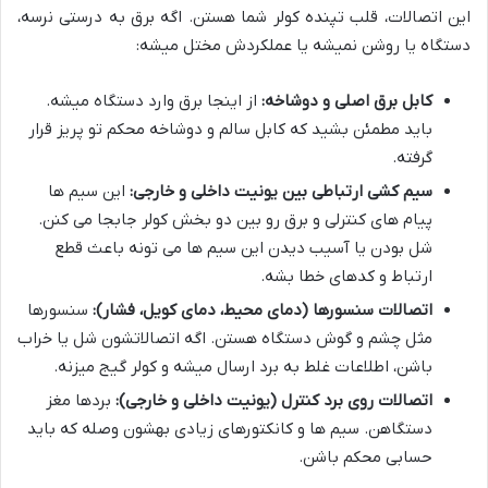
این اتصالات، قلب تپنده کولر شما هستن. اگه برق به درستی نرسه،
دستگاه یا روشن نمیشه یا عملکردش مختل میشه:
کابل برق اصلی و دوشاخه:
از اینجا برق وارد دستگاه میشه.
باید مطمئن بشید که کابل سالم و دوشاخه محکم تو پریز قرار
گرفته.
سیم کشی ارتباطی بین یونیت داخلی و خارجی:
این سیم ها
پیام های کنترلی و برق رو بین دو بخش کولر جابجا می کنن.
شل بودن یا آسیب دیدن این سیم ها می تونه باعث قطع
ارتباط و کدهای خطا بشه.
اتصالات سنسورها (دمای محیط، دمای کویل، فشار):
سنسورها
مثل چشم و گوش دستگاه هستن. اگه اتصالاتشون شل یا خراب
باشن، اطلاعات غلط به برد ارسال میشه و کولر گیج میزنه.
اتصالات روی برد کنترل (یونیت داخلی و خارجی):
بردها مغز
دستگاهن. سیم ها و کانکتورهای زیادی بهشون وصله که باید
حسابی محکم باشن.