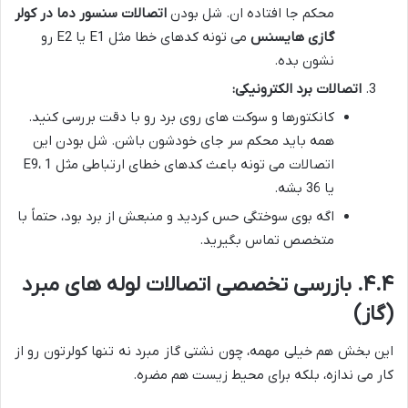
محکم جا افتاده ان. شل بودن
اتصالات سنسور دما در کولر
گازی هایسنس
می تونه کدهای خطا مثل E1 یا E2 رو
نشون بده.
اتصالات برد الکترونیکی:
کانکتورها و سوکت های روی برد رو با دقت بررسی کنید.
همه باید محکم سر جای خودشون باشن. شل بودن این
اتصالات می تونه باعث کدهای خطای ارتباطی مثل E9، 1
یا 36 بشه.
اگه بوی سوختگی حس کردید و منبعش از برد بود، حتماً با
متخصص تماس بگیرید.
۴.۴. بازرسی تخصصی اتصالات لوله های مبرد
(گاز)
این بخش هم خیلی مهمه، چون نشتی گاز مبرد نه تنها کولرتون رو از
کار می ندازه، بلکه برای محیط زیست هم مضره.