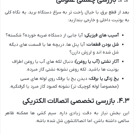
۴.۲. بازرسی چشمی عمومی
بعد از قطع برق، با خیال راحت تر به سراغ دستگاه برید. یه نگاه کلی
به یونیت داخلی و خارجی بندازید:
آسیب های فیزیکی:
آیا جایی از دستگاه ضربه خورده؟ شکسته؟
شل بودن قطعات:
آیا پنل ها، دریچه ها یا قسمت های دیگه
شل شده اند و لرزش دارن؟
آثار نشتی (آب یا روغن):
دنبال لکه های آب یا روغن اطراف
یونیت ها باشید. لکه روغن نشونه نشتی گاز مبرده.
یخ زدگی یا برفک:
دیدن یخ یا برفک روی لوله های مسی
(مخصوصاً لوله کوچیک تر) نشونه کمبود گاز مبرد یا گرفتگیه.
۴.۳. بازرسی تخصصی اتصالات الکتریکی
این بخش نیاز به دقت زیادی داره. سیم کشی ها ممکنه ظاهر
سالمی داشته باشن، اما اتصالاتشون شل شده باشه.