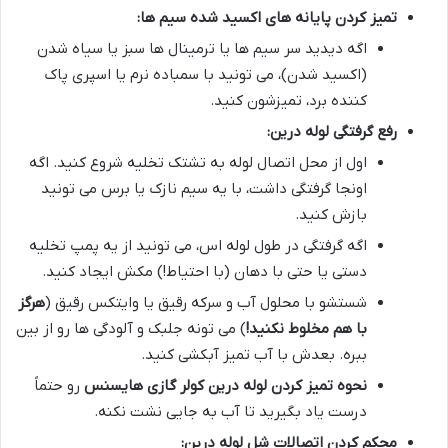
تمیز کردن پایانه های اکسید شده سیم ها:
اگه دیدید سر سیم ها یا ترمینال ها سبز یا سیاه شدن
(اکسید شدن)، می تونید با سمباده نرم یا اسپری پاک
کننده برد، تمیزشون کنید.
رفع گرفتگی لوله درین:
اول از محل اتصال لوله به تشتک تخلیه شروع کنید. اگه
اونجا گرفتگی داشت، با یه سیم نازک یا برس می تونید
بازش کنید.
اگه گرفتگی در طول لوله اس، می تونید از یه پمپ تخلیه
دستی یا حتی با دهان (با احتیاط!) مکش ایجاد کنید.
شستشو با محلول آب و سرکه رقیق یا وایتکس رقیق (
هرگز
با هم مخلوط نکنید!
) می تونه جلبک و آلودگی ها رو از بین
ببره. بعدش با آب تمیز آبکشی کنید.
نحوه تمیز کردن لوله درین کولر گازی هایسنس
رو حتماً
درست یاد بگیرید تا آب به جایی نشت نکنه.
محکم کردن اتصالات شل لوله درین: