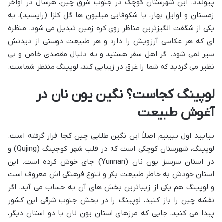
پیوندد. این شهرستان کوچک در جنوب شرق چین، هرسال در اواخر
زمستان و اوایل بهار، با شکوفایی میلیون ها گل کلزا (راپسید)، به
یکی از شگفت انگیزترین مناظر روی کره زمین تبدیل می شود. منظره
ای که هر عکاسی آرزویش را دارد و هر طبیعت دوستی از دیدنش
سیر نمی شود. اگر اهل سفر هستید و به دنبال مقصدی خاص و بی
نظیر می گردید که شما را غرق در زیبایی کند، لوپینگ منتظر شماست.
لوپینگ کجاست؟ نگین یون نان در
آغوش طبیعت
بیایید اول ببینیم اصلاً این نگین طلایی چین کجا قرار گرفته است.
لوپینگ، شهرستان کوچکی است که در قلب شهر کوجینگ (Qujing) و
در استان سرسبز یون نان (Yunnan) جای خوش کرده است. این
استان خودش به خاطر طبیعت بکر و تنوع فرهنگی اش معروف است
و لوپینگ هم یکی از زیباترین بخش های آن به حساب می آید. اگر
نقشه چین را باز کنید، لوپینگ را در بخش جنوب شرقی این کشور
پیدا می کنید، جایی که مرزهای استان یون نان با دو استان دیگر،