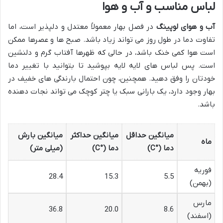
لباس مناسب و آب و هوا
آب و هوای لوپینگ
در فصل بهار معمولاً معتدل و دلپذیر است، اما
تفاوت دما در طول روز می تواند زیاد باشد. صبح ها و عصرها ممکن
است هوا کمی خنک باشد، در حالی که ظهرها آفتاب گرم و دلنشین
است. پس لباس های لایه لایه بپوشید تا بتوانید با تغییر دما
خودتان را وفق دهید. همچنین، چون احتمال بارندگی های خفیف در
بهار وجود دارد، یک بارانی سبک یا چتر کوچک می تواند نجات دهنده
باشد.
میانگین حداقل
میانگین حداکثر
میانگین بارش
ماه
دما (°C)
دما (°C)
(میلی متر)
فوریه
28.4
15.3
5.5
(بهمن)
مارس
36.8
20.0
8.6
(اسفند)