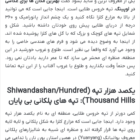
یکی از معروف ترین و شاید بشود گفت
بهترین مکان ها برای عکاسی
در لوپینگ
، تپه خروس طلایی است. اینجا جایی است که می توانید
از بالا به مزارع کلزا نگاه کنید و یک چشم انداز پانورامیک و ۳۶۰
درجه از دریای طلایی پیش روی خودتان داشته باشید. شکل و
شمایل تپه های کوچک و بزرگ که با گل های کلزا پوشیده شده اند،
از اینجا به وضوح دیده می شود و فرم های هندسی خاصی را به
وجود می آورد که واقعاً بی نظیر است. طلوع و غروب خورشید در این
منطقه، منظره ای محشر می سازد که تا عمر دارید یادتان نمی رود.
پس حتماً وقت بگذارید و طلوع یا غروب آفتاب را از این تپه تماشا
کنید.
یکصد هزار تپه (Shiwandashan/Hundred
Thousand Hills): تپه های پلکانی بی پایان
کمی دورتر از تپه خروس طلایی، منطقه ای به نام یکصد هزار تپه
وجود دارد. اینجا جایی است که مزارع کلزا به شکل پلکانی و لایه لایه
روی تپه ها قرار گرفته اند و منظره ای شبیه به شالیزارهای پلکانی
معروف یوانیانگ (Yuanyang) در همین استان یون نان را تداعی می