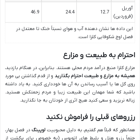
آوریل
46.9
24.4
12.7
(فروردین)
این داده ها نشان دهنده آب و هوای نسبتاً خنک تا معتدل در
فصل اوج شکوفایی کلزا است.
احترام به طبیعت و مزارع
مزارع کلزا منبع درآمد مردم محلی هستند. بنابراین، در هنگام بازدید،
همیشه به مزارع و طبیعت احترام بگذارید
و از قدم گذاشتن بی مورد
روی گل ها یا آسیب رساندن به آن ها خودداری کنید. به یاد داشته
باشید که شما مهمان این طبیعت زیبا و مردم زحمتکش هستید.
زباله نریزید و سعی کنید هیچ اثری از خودتان به جا نگذارید.
رزروهای قبلی را فراموش نکنید
همانطور که قبلاً هم گفتیم، به دلیل محبوبیت
لوپینگ
در فصل بهار،
حتماً رزرو هتل و بلیط های اتوبوس (به خصوص برای برگشت از