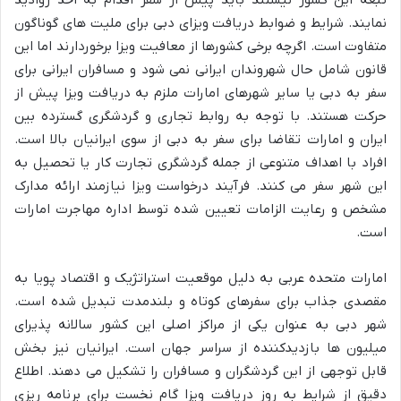
تبعه این کشور نیستند باید پیش از سفر اقدام به اخذ روادید
نمایند. شرایط و ضوابط دریافت ویزای دبی برای ملیت های گوناگون
متفاوت است. اگرچه برخی کشورها از معافیت ویزا برخوردارند اما این
قانون شامل حال شهروندان ایرانی نمی شود و مسافران ایرانی برای
سفر به دبی یا سایر شهرهای امارات ملزم به دریافت ویزا پیش از
حرکت هستند. با توجه به روابط تجاری و گردشگری گسترده بین
ایران و امارات تقاضا برای سفر به دبی از سوی ایرانیان بالا است.
افراد با اهداف متنوعی از جمله گردشگری تجارت کار یا تحصیل به
این شهر سفر می کنند. فرآیند درخواست ویزا نیازمند ارائه مدارک
مشخص و رعایت الزامات تعیین شده توسط اداره مهاجرت امارات
است.
امارات متحده عربی به دلیل موقعیت استراتژیک و اقتصاد پویا به
مقصدی جذاب برای سفرهای کوتاه و بلندمدت تبدیل شده است.
شهر دبی به عنوان یکی از مراکز اصلی این کشور سالانه پذیرای
میلیون ها بازدیدکننده از سراسر جهان است. ایرانیان نیز بخش
قابل توجهی از این گردشگران و مسافران را تشکیل می دهند. اطلاع
دقیق از شرایط به روز دریافت ویزا گام نخست برای برنامه ریزی