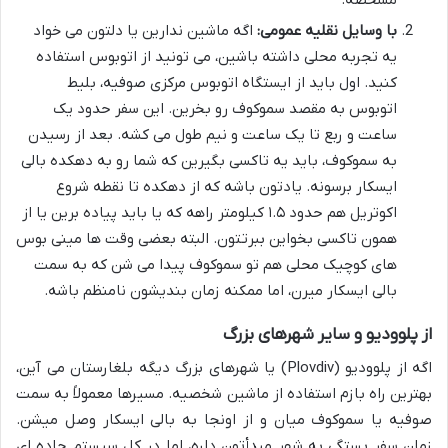
با وسایل نقلیه عمومی:
اگه ماشین ندارین یا دلتون می خواد
یه تجربه محلی داشته باشین، می تونید از اتوبوس استفاده
کنید. اول باید از ایستگاه اتوبوس مرکزی صوفیه، بلیط
اتوبوس به مقصد سموکوف رو بخرین. این سفر حدود یک
ساعت و ربع تا یک ساعت و نیم طول می کشه. بعد از رسیدن
به سموکوف، باید یه تاکسی بگیرین که شما رو به دهکده بالی
ایسکار برسونه. یادتون باشه که از دهکده تا نقطه شروع
اکوتریل هم حدود ۱.۵ کیلومتر راهه که یا باید پیاده برین یا از
همون تاکسی بخواین ببرتتون. البته بعضی وقت ها مینی بوس
های کوچیک محلی هم تو سموکوف پیدا می شن که به سمت
بالی ایسکار میرن، اما ممکنه زمان بندیشون نامنظم باشه.
از پلوودیو و سایر شهرهای بزرگ
اگه از پلوودیو (Plovdiv) یا شهرهای بزرگ دیگه بلغارستان می آین،
بهترین راه بازم استفاده از ماشین شخصیه. مسیرها معمولاً به سمت
صوفیه یا سموکوف میان و از اونجا به بالی ایسکار وصل میشن.
زمان سفر بستگی به شهر مبدأتون داره، اما در کل سیستم جاده ای