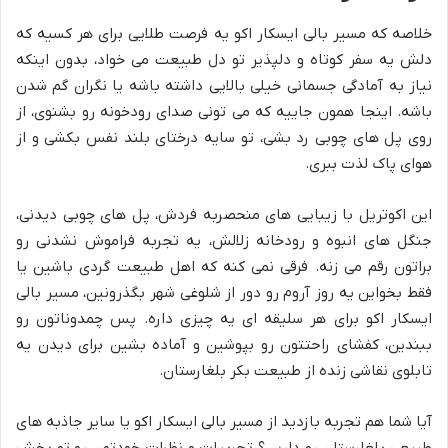
خلاصه که مسیر بالی ایسکار اکو یه فرصت طلایی برای هر کسیه که
دلش یه سفر کوتاه و دلپذیر تو دل طبیعت می خواد، بدون اینکه
نیاز به آمادگی جسمانی خیلی بالایی داشته باشه یا نگران گم شدن
باشه. اینجا همون جاییه که می تونی صدای رودخونه رو بشنوی، از
روی پل های چوبی رد بشی، تو سایه درختای بلند نفس بکشی و از
هوای پاک لذت ببری.
این اکوتریل با زیبایی های منحصربه فردش، پل های چوبی دیدنی،
جنگل های انبوه و رودخانه زلالش، یه تجربه فراموش نشدنی رو
براتون رقم می زنه. فرقی نمی کنه که اهل طبیعت گردی باشین یا
فقط بخواین یه روز آروم رو دور از شلوغی شهر بگذرونین، مسیر بالی
ایسکار اکو برای هر سلیقه ای یه چیزی داره. پس چمدوناتون رو
ببندین، کفشای راحتتون رو بپوشین و آماده بشین برای دیدن یه
تابلوی نقاشی زنده از طبیعت بکر بلغارستان.
آیا شما هم تجربه بازدید از مسیر بالی ایسکار اکو یا سایر جاذبه های
طبیعی بلغارستان رو دارین؟ تجربیات و نظرات خودتون رو تو بخش