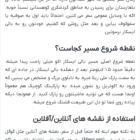
بلغارستان برای رسیدن به مناطق گردشگری کوهستانی نسبتاً خوبه.
اگه با وسایل عمومی سفر می کنین، احتمالاً باید اول به صوفیه یا
سموکوف بیاین و بعد مثل روشی که گفتیم، خودتون رو به بالی
ایسکار برسونین.
نقطه شروع مسیر کجاست؟
نقطه شروع اصلی مسیر بالی ایسکار اکو خیلی راحت پیدا میشه.
دقیقاً حدود ۱.۵ کیلومتر بعد از دهکده بالی ایسکار، در جاده ای که
به سمت پارک ملی ریلا میره، یه تابلوی بزرگ و مشخص می بینین که
ورود به اکوتریل رو نشون میده. یه پارکینگ کوچیک هم معمولاً
اونجا هست که می تونید ماشینتون رو پارک کنید. از همونجا دیگه
پیاده روی شما تو دل این طبیعت قشنگ شروع میشه.
استفاده از نقشه های آنلاین/آفلاین
یه نکته مهم اینه که حتماً قبل از سفر، نقشه های آنلاین مثل گوگل
مپ یا مپز.می (Maps.me) رو روی گوشیتون داشته باشین و اگه