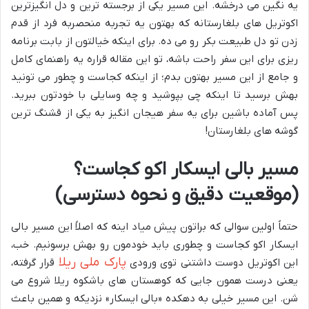
یه نگین می درخشه. این مسیر یکی از برجسته ترین و دل انگیزترین
اکوتریل های بلغارستانه که بهتون یه تجربه منحصربه فرد از قدم
زدن تو دل طبیعت بکر رو می ده. برای اینکه خیالتون از بابت برنامه
ریزی برای این سفر راحت باشه، تو این مقاله قراره یه راهنمای کامل
و جامع از این مسیر بهتون بدم؛ از اینکه کجاست و چطور می تونید
بهش برسید تا اینکه چی بپوشید و چه وسایلی با خودتون ببرید.
پس آماده باشین برای یه سفر هیجان انگیز به یکی از قشنگ ترین
گوشه های بلغارستان!
مسیر بالی ایسکار اکو کجاست؟
(موقعیت دقیق و نحوه دسترسی)
حتماً اولین سوالی که براتون پیش میاد اینه که اصلاً این مسیر بالی
ایسکار اکو کجاست و چطوری باید خودمون رو بهش برسونیم. خب،
پارک ملی ریلا
این اکوتریل دوست داشتنی توی ورودی
قرار گرفته،
یعنی درست همون جایی که کوهستان های باشکوه ریلا شروع می
شن. این مسیر خیلی به دهکده «بالی ایسکار» نزدیکه و همین باعث