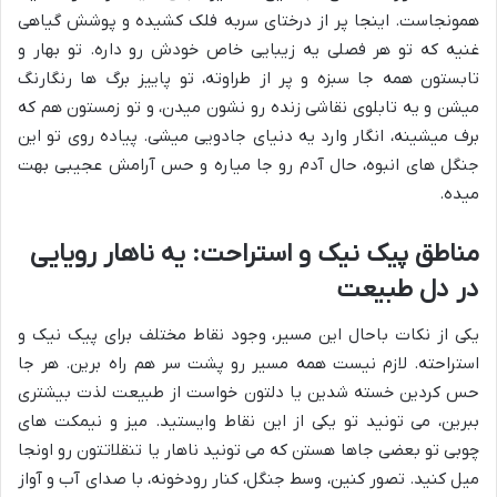
همونجاست. اینجا پر از درختای سربه فلک کشیده و پوشش گیاهی
غنیه که تو هر فصلی یه زیبایی خاص خودش رو داره. تو بهار و
تابستون همه جا سبزه و پر از طراوته، تو پاییز برگ ها رنگارنگ
میشن و یه تابلوی نقاشی زنده رو نشون میدن، و تو زمستون هم که
برف میشینه، انگار وارد یه دنیای جادویی میشی. پیاده روی تو این
جنگل های انبوه، حال آدم رو جا میاره و حس آرامش عجیبی بهت
میده.
مناطق پیک نیک و استراحت: یه ناهار رویایی
در دل طبیعت
یکی از نکات باحال این مسیر، وجود نقاط مختلف برای پیک نیک و
استراحته. لازم نیست همه مسیر رو پشت سر هم راه برین. هر جا
حس کردین خسته شدین یا دلتون خواست از طبیعت لذت بیشتری
ببرین، می تونید تو یکی از این نقاط وایستید. میز و نیمکت های
چوبی تو بعضی جاها هستن که می تونید ناهار یا تنقلاتتون رو اونجا
میل کنید. تصور کنین، وسط جنگل، کنار رودخونه، با صدای آب و آواز