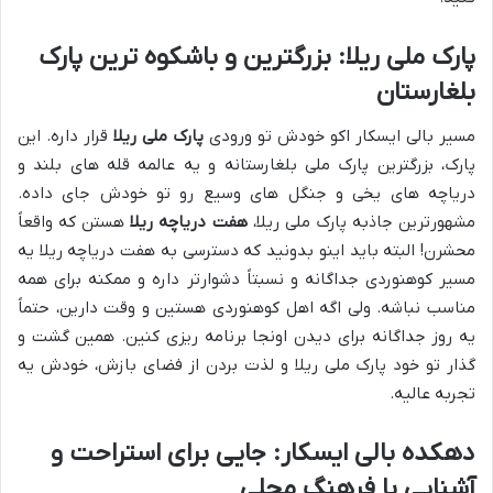
پارک ملی ریلا: بزرگترین و باشکوه ترین پارک
بلغارستان
مسیر بالی ایسکار اکو خودش تو ورودی
پارک ملی ریلا
قرار داره. این
پارک، بزرگترین پارک ملی بلغارستانه و یه عالمه قله های بلند و
دریاچه های یخی و جنگل های وسیع رو تو خودش جای داده.
مشهورترین جاذبه پارک ملی ریلا،
هفت دریاچه ریلا
هستن که واقعاً
محشرن! البته باید اینو بدونید که دسترسی به هفت دریاچه ریلا یه
مسیر کوهنوردی جداگانه و نسبتاً دشوارتر داره و ممکنه برای همه
مناسب نباشه. ولی اگه اهل کوهنوردی هستین و وقت دارین، حتماً
یه روز جداگانه برای دیدن اونجا برنامه ریزی کنین. همین گشت و
گذار تو خود پارک ملی ریلا و لذت بردن از فضای بازش، خودش یه
تجربه عالیه.
دهکده بالی ایسکار: جایی برای استراحت و
آشنایی با فرهنگ محلی