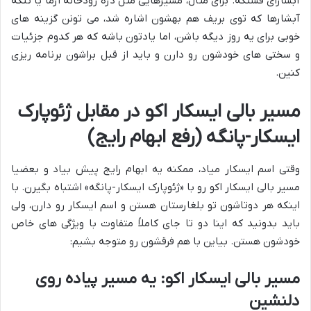
آبشارای قشنگه. برای مثال، مسیرهایی مثل دره رودخانه ارما یا تنگه
آبشارها که توی بریف هم بهشون اشاره شد، می تونن گزینه های
خوبی برای یه روز دیگه باشن، اما یادتون باشه که هر کدوم جزئیات
و سختی های خودشون رو دارن و باید از قبل براشون برنامه ریزی
کنین.
مسیر بالی ایسکار اکو در مقابل ژئوپارک
ایسکار-پانگه (رفع ابهام رایج)
وقتی اسم ایسکار میاد، ممکنه یه ابهام رایج پیش بیاد و بعضیا
مسیر بالی ایسکار اکو رو با «ژئوپارک ایسکار-پانگه» اشتباه بگیرن. با
اینکه هر دوتاشون تو بلغارستان هستن و اسم ایسکار رو دارن، ولی
باید بدونید که اینا دو تا جای کاملاً متفاوت با ویژگی های خاص
خودشون هستن. بیاین با هم فرقشون رو متوجه بشیم:
مسیر بالی ایسکار اکو: یه مسیر پیاده روی
دلنشین