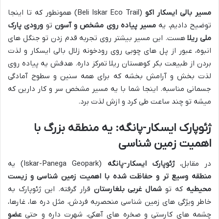
مسیر بالی ایسکار اکو
(Beli Iskar Eco Trail) همونطور که تا اینجا
توضیح دادیم، یه
مسیر پیاده روی مشخص و آسون
تو
ورودی پارک
ملی ریلا
هست. این مسیر بیشتر روی تجربه قدم زدن تو جنگل های
انبوه، عبور از پل های چوبی روی رودخونه زلال بالی ایسکار و لذت
بردن از طبیعت بکر کوهستان ریلا تمرکز داره. هدفش یه پیاده روی
لذت بخش و آرامش بخشه که برای همه سنین و سطوح آمادگی
جسمانی مناسبه. اینجا شما با یه مسیر مشخص سر و کار دارین که
میشه تو چند ساعت طی کرد و ازش لذت برد.
ژئوپارک ایسکار-پانگه: یه منطقه بزرگ با
اهمیت زمین شناسی
در مقابل،
ژئوپارک ایسکار-پانگه
(Iskar-Panega Geopark) یه
منطقه وسیع تر و حفاظت شده با اهمیت زمین شناسی و زیست
محیطیه
که تو
شمال غربی بلغارستان
قرار گرفته. این ژئوپارک به
خاطر ویژگی های زمین شناسی منحصربه فردش، مثل دره ها، غارها،
چشمه های کارستی و صخره های آهکی، شهرت داره و حتی
عضو