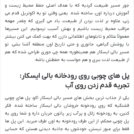
جور مسیر طبیعت گردیه که با هدف اصلی حفظ محیط زیست و
آموزش درباره اون، ساخته شده. یعنی وقتی تو یه اکوتریل قدم می
زنی، علاوه بر لذت بردن از طبیعت، یاد می گیری که چقدر مهمه
مراقب محیط زیست باشیم و بهش آسیب نرسونیم. این مسیرها
معمولاً علائم و تابلوهای اطلاعاتی دارن که بهت کمک می کنن بیشتر
با پوشش گیاهی، جانوری و حتی تاریخ اون منطقه آشنا بشی. تو
مسیر بالی ایسکار هم همینطوره؛ همه چی جوری طراحی شده که هم
از طبیعت لذت ببری و هم حواست به حفظش باشه.
پل های چوبی روی رودخانه بالی ایسکار:
تجربه قدم زدن روی آب
یکی از جذاب ترین بخش های مسیر بالی ایسکار اکو، پل های چوبی
قشنگیه که روی رودخونه خروشان بالی ایسکار ساخته شده. فکر
کنین، یه رودخونه زلال و پرآب زیر پاتون جریان داره و شما روی یه
پل چوبی محکم، از این طرف رودخونه به اون طرف میرید. این پل ها
فقط برای عبور نیستن، خودشون یه جاذبه دیدنی هستن که حسابی