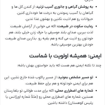
به پوشش گیاهی و جانوری آسیب نزنید:
از کندن گل ها و
گیاهان یا آسیب رسوندن به درخت ها خودداری کنین.
حیوانات رو هم اذیت نکنین و بهشون غذا ندین.
رعایت سکوت در طبیعت:
اگه می خواین از آرامش طبیعت
لذت ببرین، صدای بلند موسیقی یا حرف زدن خیلی بلند، هم
خودتون رو اذیت می کنه و هم بقیه رو. بذارین صدای طبیعت
خودش بهترین موسیقی باشه.
ایمنی: همیشه اولویت با شماست
چند تا نکته ایمنی هم هست که باید حواستون بهش باشه:
تو مسیر مشخص بمونید:
از مسیر پاکوب شده خارج نشین. این
هم برای ایمنی خودتونه و هم برای حفظ طبیعت.
شماره های اضطراری محلی:
اگه برای مدت طولانی تو بلغارستان
هستین، شماره های اضطراری محلی رو (مثلاً شماره اورژانس یا
پلیس کوهستان) داشته باشین.