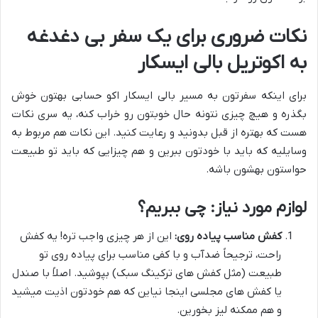
نکات ضروری برای یک سفر بی دغدغه
به اکوتریل بالی ایسکار
برای اینکه سفرتون به مسیر بالی ایسکار اکو حسابی بهتون خوش
بگذره و هیچ چیزی نتونه حال خوبتون رو خراب کنه، یه سری نکات
هست که بهتره از قبل بدونید و رعایت کنید. این نکات هم مربوط به
وسایلیه که باید با خودتون ببرین و هم چیزایی که باید تو طبیعت
حواستون بهشون باشه.
لوازم مورد نیاز: چی ببریم؟
کفش مناسب پیاده روی:
این از هر چیزی واجب تره! یه کفش
راحت، ترجیحاً ضدآب و با کفی مناسب برای پیاده روی تو
طبیعت (مثل کفش های ترکینگ سبک) بپوشید. اصلاً با صندل
یا کفش های مجلسی اینجا نیاین که هم خودتون اذیت میشید
و هم ممکنه لیز بخورین.