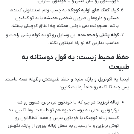
دوربینتون رو شارژ کنین و با خودتون بیارین.
کیف کمک های اولیه کوچک:
یه چسب زخم، ضدعفونی کننده،
مسکن و داروهای ضروری شخصی همیشه باید تو کیفتون
باشه. هیچوقت نمی دونین ممکنه چه اتفاق کوچیکی بیفته.
کوله پشتی راحت:
همه این وسایل رو تو یه کوله پشتی راحت و
مناسب بذارین که تو راه اذیتتون نکنه.
حفظ محیط زیست: یه قول دوستانه به
طبیعت
اینجا یه اکوتریل و پارک ملیه و حفظ طبیعتش وظیفه همه ماست.
پس چند تا نکته رو حتماً رعایت کنین:
زباله نریزید:
هر چی که با خودتون می برین، همون رو هم
برگردونین. حتی یه پوست میوه هم تو طبیعت رها نکنین. یه
کیسه زباله کوچیک با خودتون ببرین و همه آشغالاتون رو
توش بریزین و تا رسیدن به سطل زباله بیرون از پارک، نگهش
دارین.