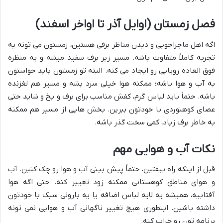
فصل زمستان (اوایل آذر تا اواخر اسفند)
اگه اهل ماجراجویی و دیدن مناظر برفی هستین، زمستون می تونه یه
تجربه کاملاً متفاوت باشه. مسیر زیر برف سفید میشه و یه منظره
فوق العاده رویایی رو ایجاد می کنه. البته تو زمستون باید حواستون
به آب و هوا باشه؛ ممکنه هوا خیلی سرد بشه و مسیر هم لغزنده
باشه. حتماً باید لباس گرم، کفش مناسب برای برف و یخ و شاید حتی
عصای کوهنوردی با خودتون ببرین. بخش هایی از مسیر هم ممکنه
به خاطر برف زیاد، کمی سخت گذر باشه.
نکات آب و هوایی مهم
قبل از اینکه راه بیفتین، حتماً پیش بینی آب و هوا رو چک کنین. آب
و هوای مناطق کوهستانی ممکنه زود تغییر کنه. حتی اگه هوا
آفتابیه، همیشه یه لایه لباس اضافه یا یه بارونی سبک با خودتون
داشته باشین. اینطوری هیچ تغییر ناگهانی آب و هوایی نمی تونه
برنامه تون رو خراب کنه.