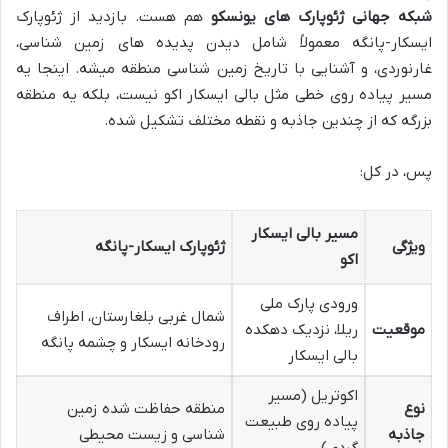
شبکه جهانی ژئوپارک های یونسکو
هم هست. بازدید از ژئوپارک
ایسکار-پانگه معمولاً شامل دیدن پدیده های زمین شناسی،
غارنوردی، و آشنایی با تاریخ زمین شناسی منطقه میشه. اینجا یه
مسیر پیاده روی خطی مثل بالی ایسکار اکو نیست، بلکه یه منطقه
بزرگه که از چندین جاذبه و نقطه مختلف تشکیل شده.
پس، در کل:
مسیر بالی ایسکار
ویژگی
ژئوپارک ایسکار-پانگه
اکو
ورودی پارک ملی
شمال غربی بلغارستان، اطراف
موقعیت
ریلا، نزدیک دهکده
رودخانه ایسکار و چشمه پانگه
بالی ایسکار
اکوتریل (مسیر
نوع
منطقه حفاظت شده زمین
پیاده روی طبیعت
جاذبه
شناسی و زیست محیطی
گردی)