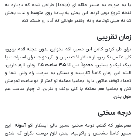
یا به صورت یه مسیر حلقه ای (Loop) طراحی شده که دوباره به
نقطه شروع برمی گرده. این یعنی یه پیاده روی متوسط و لذت بخش
که نه خیلی کوتاهه و نه اونقدر طولانی که آدم رو خسته کنه.
زمان تقریبی
برای طی کردن کامل این مسیر، اگه بخواین بدون عجله قدم بزنین،
کلی عکس بگیرین، از مناظر لذت ببرین و یکی دو جا برای استراحت یا
پیک نیک وایستین، معمولاً بین
۲.۵ تا ۳.۵ ساعت
زمان لازم دارین.
البته این زمان کاملاً تقریبیه و بستگی به سرعت راه رفتن شما و
تعداد توقف هاتون داره. بعضیا ممکنه تو کمتر از دو ساعت تمومش
کنن و بعضیا هم ممکنه با کلی توقف و تفریح، تا چهار ساعت هم
طول بدن.
درجه سختی
همونطور که گفتم، درجه سختی مسیر بالی ایسکار اکو
آسونه
. این
مسیر کاملاً مشخص و پاکوبیه، یعنی لازم نیست نگران گم شدن