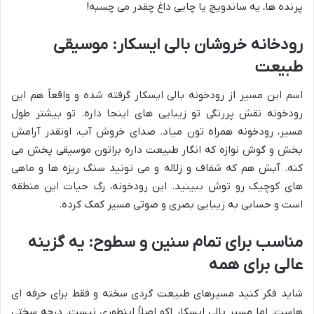
پرنده ها، یه ساندویچ یا چایی داغ چقدر می چسبه!
رودخانه خروشان بالی ایسکار: موسیقی
طبیعت
اسم این مسیر از رودخونه بالی ایسکار گرفته شده و واقعاً هم این
رودخونه نقش پررنگی تو زیبایی های اینجا داره. تو بیشتر طول
مسیر، رودخونه همراه تون میاد. صدای خروش آب، اونقدر آرامش
بخش و گوش نوازه که انگار طبیعت داره براتون موسیقی پخش می
کنه. آبش هم که شفاف و زلاله و می تونید سنگ ریزه ها و ماهی
های کوچیک رو توش ببینید. این رودخونه، رگ حیات این منطقه
است و حسابی به زیبایی بصری و صوتی مسیر کمک کرده.
مناسب برای تمام سنین و سطوح: یه گزینه
عالی برای همه
شاید فکر کنید مسیرهای طبیعت گردی سخته و فقط برای حرفه ای
هاست. اما مسیر بالی ایسکار اکو اصلاً اینطوری نیست. درجه سختی