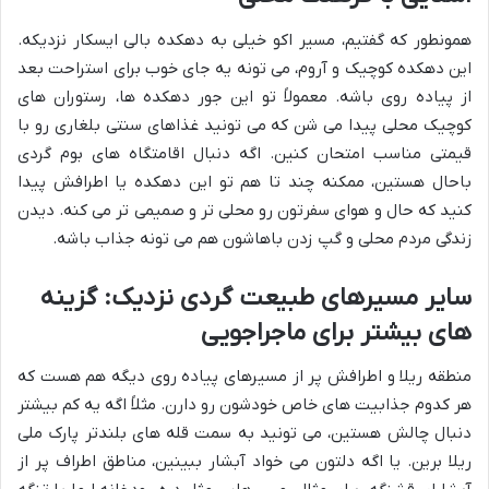
همونطور که گفتیم، مسیر اکو خیلی به دهکده بالی ایسکار نزدیکه.
این دهکده کوچیک و آروم، می تونه یه جای خوب برای استراحت بعد
از پیاده روی باشه. معمولاً تو این جور دهکده ها، رستوران های
کوچیک محلی پیدا می شن که می تونید غذاهای سنتی بلغاری رو با
قیمتی مناسب امتحان کنین. اگه دنبال اقامتگاه های بوم گردی
باحال هستین، ممکنه چند تا هم تو این دهکده یا اطرافش پیدا
کنید که حال و هوای سفرتون رو محلی تر و صمیمی تر می کنه. دیدن
زندگی مردم محلی و گپ زدن باهاشون هم می تونه جذاب باشه.
سایر مسیرهای طبیعت گردی نزدیک: گزینه
های بیشتر برای ماجراجویی
منطقه ریلا و اطرافش پر از مسیرهای پیاده روی دیگه هم هست که
هر کدوم جذابیت های خاص خودشون رو دارن. مثلاً اگه یه کم بیشتر
دنبال چالش هستین، می تونید به سمت قله های بلندتر پارک ملی
ریلا برین. یا اگه دلتون می خواد آبشار ببینین، مناطق اطراف پر از