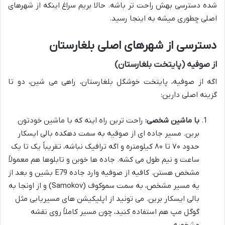
شده دسترسی بهش راحت تر باشه. حالا بریم سراغ اینکه از شهرهای
اصلی چطوری میشه به اینجا رسید.
دسترسی از شهرهای اصلی بلغارستان
از صوفیه (پایتخت بلغارستان)
اگه از صوفیه، پایتخت خوشگل بلغارستان، راهی می شین، دو تا
گزینه اصلی دارین:
با ماشین شخصی:
راحت ترین راه اینه که با ماشین خودتون
برین. مسیر جاده ای از صوفیه به سمت دهکده بالی ایسکار
حدود ۷۰ تا ۸۰ کیلومتره و اگه ترافیک نباشه، تقریباً یک تا یک
ساعت و نیم طول می کشه. جاده ها خوبن و تابلوها هم معمولاً
مشخص هستن. کافیه از صوفیه وارد جاده E79 بشین و بعد از
یه مسیر مشخص، به سمت سموکوف (Samokov) و از اونجا به
بالی ایسکار برین. می تونید از اپلیکیشن های مسیریابی مثل
گوگل مپ هم استفاده کنید، چون مسیر کاملاً روی نقشه
مشخصه.