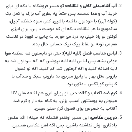
آب آشامیدنی کافی و تنقلات:
تو مسیر فروشگاه یا دکه ای برای
خرید آب و غذا نیست. پس حتماً یه بطری آب بزرگ یا کمل بک
(کوله آبی) با خودتون داشته باشین. کمی میوه خشک، آجیل،
ساندویچ یا هر تنقلات دیگه ای که دوست دارین، برای انرژی
گرفتن تو راه خیلی به درد می خوره. یه چایی یا قهوه تو فلاسک
هم می تونه تو نقاط پیک نیک حسابی حال بده.
لباس مناسب فصل (لایه لایه):
حتی تو تابستون هم ممکنه هوا
عوض بشه، پس لباس لایه لایه بپوشین که اگه سردتون شد یه
لایه اضافه کنید و اگه گرمتون شد، کم کنید. اگه تو فصول
بارونی مثل بهار یا پاییز میرین، یه بارونی سبک و ضدآب یا
کاپشن گورتکس یادتون نره.
کرم ضد آفتاب و کلاه:
حتی تو روزای ابری هم اشعه های UV
میتونن به پوستتون آسیب بزنن. یه کلاه لبه دار و کرم ضد
آفتاب به خصوص برای فصول گرم خیلی مهمن.
دوربین عکاسی:
این مسیر اونقدر قشنگه که حیفه ا اگه عکس
یادگاری ازش نداشته باشین. پس اگه اهل عکاسی هستین،