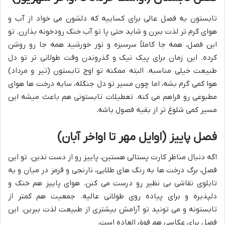
تابستون یه فصل عالی برای کساییه که دلشون می خواد از آب و
هوای گرم تر لذت ببرن و شاید حتی پا تو آب خنک رودخونه بذارن. تو
این فصل، همه جا کاملاً سرسبزه و نور خورشید همه جا رو روشن
کرده. این زمان برای پیک نیک و گذروندن وقت طولانی تر تو دل
طبیعت خیلی مناسبه. البته ممکنه تو اوج تابستون (تیر و مرداد)
هوا کمی گرم بشه، اما چون مسیر تو دل جنگله، سایه درخت ها هوای
مطبوعی رو فراهم می کنه. تعطیلات تابستونی هم باعث میشه این
مسیر کمی شلوغ تر از بقیه فصول باشه.
فصل پاییز (اوایل مهر تا اواخر آبان)
اگه دنبال مناظر کارت پستالی هستین، پاییز رو از دست ندین. تو این
فصل، برگ درخت ها به رنگ های طلایی، نارنجی و قرمز در میان و یه
تابلوی نقاشی بی نظیر رو درست می کنن. هوای پاییز هم خنک و
دلپذیره و برای پیاده روی طولانی عالیه. جمعیت هم کمتر از
تابستونه و می تونید تو آرامش بیشتری از طبیعت لذت ببرین. این
فصل برای عکاسی هم فوق العاده است.