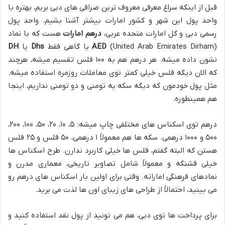
قبل از اینکه سراغ معرفی معروف ترین صرافی های دبی بریم، بهتره با
واحد پول این شهر و کشور امارات بیشتر آشنا بشیم. واحد پول
رسمی دبی و کل امارات متحده عربی،
درهم امارات
هست که با نماد
(United Arab Emirates Dirham) یا گاهی فقط
AED
Dhs
یا
DH
نشون داده میشه. هر درهم هم به ۱۰۰ فلس تقسیم میشه، هرچند
که الان دیگه فلس خیلی کمتر توی معاملات روزمره استفاده میشه.
مثل پول خودمون که دیگه سکه یه تومنی و دو تومنی نداریم، اینجا
هم همینطوره.
درهم توی اسکناس های مختلفی چاپ میشه: ۵، ۱۰، ۲۰، ۵۰، ۱۰۰، ۲۰۰،
۵۰۰ و ۱۰۰۰ درهمی. سکه ها هم معمولاً ۱ درهمی، ۵۰ فلس و ۲۵ فلس
هستن که البته گفتم، فلس ها خیلی کاربرد ندارن. طرح اسکناس ها
خیلی قشنگه و معمولاً شامل تصاویر تاریخی، معماری مدرن و
نمادهای فرهنگی اماراته. وقتی برای اولین بار اسکناس های درهم رو
می بینید، احتمالاً از طراحی های زیبای اون ها لذت می برید.
برای پرداخت ها توی دبی، هم می تونید از پول نقد استفاده کنید و