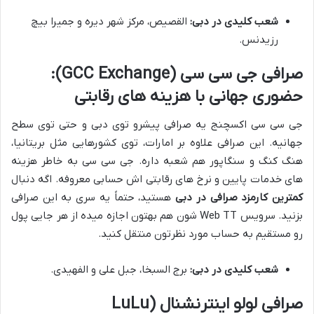
شعب کلیدی در دبی:
القصیص، مرکز شهر دیره و جمیرا بیچ
رزیدنس.
صرافی جی سی سی (GCC Exchange):
حضوری جهانی با هزینه های رقابتی
جی سی سی اکسچنج یه صرافی پیشرو توی دبی و حتی توی سطح
جهانیه. این صرافی علاوه بر امارات، توی کشورهایی مثل بریتانیا،
هنگ کنگ و سنگاپور هم شعبه داره. جی سی سی به خاطر هزینه
های خدمات پایین و نرخ های رقابتی اش حسابی معروفه. اگه دنبال
کمترین کارمزد صرافی در دبی
هستید، حتماً یه سری به این صرافی
بزنید. سرویس Web TT شون هم بهتون اجازه میده از هر جایی پول
رو مستقیم به حساب مورد نظرتون منتقل کنید.
شعب کلیدی در دبی:
برج السبخا، جبل علی و الفهیدی.
صرافی لولو اینترنشنال (LuLu