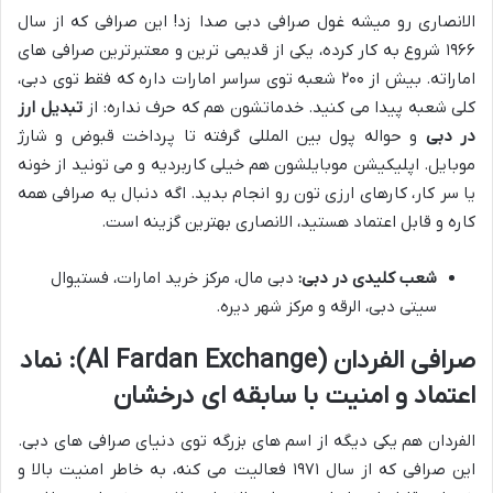
الانصاری رو میشه غول صرافی دبی صدا زد! این صرافی که از سال
۱۹۶۶ شروع به کار کرده، یکی از قدیمی ترین و معتبرترین صرافی های
اماراته. بیش از ۲۰۰ شعبه توی سراسر امارات داره که فقط توی دبی،
کلی شعبه پیدا می کنید. خدماتشون هم که حرف نداره: از
تبدیل ارز
در دبی
و حواله پول بین المللی گرفته تا پرداخت قبوض و شارژ
موبایل. اپلیکیشن موبایلشون هم خیلی کاربردیه و می تونید از خونه
یا سر کار، کارهای ارزی تون رو انجام بدید. اگه دنبال یه صرافی همه
کاره و قابل اعتماد هستید، الانصاری بهترین گزینه است.
شعب کلیدی در دبی:
دبی مال، مرکز خرید امارات، فستیوال
سیتی دبی، الرقه و مرکز شهر دیره.
صرافی الفردان (Al Fardan Exchange): نماد
اعتماد و امنیت با سابقه ای درخشان
الفردان هم یکی دیگه از اسم های بزرگه توی دنیای صرافی های دبی.
این صرافی که از سال ۱۹۷۱ فعالیت می کنه، به خاطر امنیت بالا و