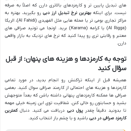
های تبدیل پایین تر و کارمزدهای بالاتری دارن که اصلاً به صرفه
نیست. برای اینکه
بهترین نرخ تبدیل ارز دبی
رو بگیرید، بهتره به
مراکز تجاری بومی تر یا محله هایی مثل الفهیدی (Al Fahidi)، الریگا
(Al Rigga) یا کرامه (Karama) برید. اونجا می تونید صرافی های
معتبر و رقابتی تری رو پیدا کنید که نرخ های نزدیک به بازار واقعی
دارن.
توجه به کارمزدها و هزینه های پنهان: از قبل
سؤال کنید
همیشه قبل از اینکه تراکنش رو انجام بدید، در مورد تمامی
کارمزدها و هزینه های احتمالی از کارمند صرافی سوال کنید. بعضی
صرافی ها ممکنه کارمزدهای پنهانی داشته باشن که بعداً متوجهش
بشید و حسابتون رو خالی کنن. شفافیت توی این زمینه خیلی مهمه
تا بدونید دقیقاً چقدر
پول دبی
دریافت می کنید. دنبال
کمترین
کارمزد صرافی در دبی
باشید و با چشم باز انتخاب کنید.