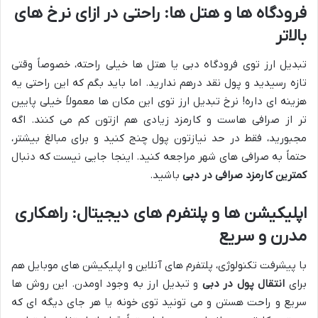
فرودگاه ها و هتل ها: راحتی در ازای نرخ های
بالاتر
تبدیل ارز توی فرودگاه دبی یا هتل ها خیلی راحته، خصوصاً وقتی
تازه رسیدید و پول نقد درهم ندارید. اما باید بگم که این راحتی یه
هزینه ای داره! نرخ تبدیل ارز توی این مکان ها معمولاً خیلی پایین
تر از صرافی هاست و کارمزد زیادی هم ازتون کم می کنند. اگه
مجبورید، فقط در حد نیازتون پول چنج کنید و برای مبالغ بیشتر،
حتماً به صرافی های شهر مراجعه کنید. اینجا جایی نیست که دنبال
کمترین کارمزد صرافی در دبی
باشید.
اپلیکیشن ها و پلتفرم های دیجیتال: راهکاری
مدرن و سریع
با پیشرفت تکنولوژی، پلتفرم های آنلاین و اپلیکیشن های موبایل هم
برای
انتقال پول در دبی
و تبدیل ارز به وجود اومدن. این روش ها
سریع و راحت هستن و می تونید توی خونه یا هر جای دیگه ای که