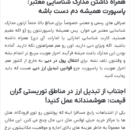
همراه داشتن مدارک شناسایی معتبر:
پاسپورت همیشه دم دست باشه
صرافی های رسمی و معتبر، خصوصاً برای مبالغ بالا، حتماً ازتون مدارک
شناسایی معتبر می خوان. پس همیشه پاسپورتتون رو (و اگه مقیم
هستید، کارت شناسایی اماراتی یا امارات آی دی) همراه داشته
باشید. اگه ویزای دبی دارید، اون رو هم همراهتون نگه دارید. آماده
بودن این مدارک باعث میشه فرآیند احراز هویت سریع تر انجام بشه
و وقتتون تلف نشه. برای
انتقال پول در دبی
به خارج از کشور هم،
احراز هویت با پاسپورت جزو
قوانین تبدیل ارز دبی
هست که باید
رعایت کنید.
اجتناب از تبدیل ارز در مناطق توریستی گران
قیمت: هوشمندانه عمل کنید!
یکی از اشتباهات رایج مسافرا اینه که پولشون رو توی فرودگاه، هتل
ها یا مراکز خرید خیلی لوکس مثل دبی مال چنج می کنن. این مکان
ها معمولاً به خاطر هزینه های بالای اجاره و موقعیت مکانیشون، نرخ