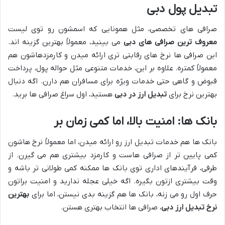
تبدیل پول دبی
صرافی های تخصصی، مثل همونایی که اسمشون رو توی لیست
معروف ترین صرافی های دبی
می بینید، معمولاً بهترین گزینه اند.
این صرافی ها نرخ های رقابتی تری ارائه میدن و کارمزدهاشون هم
معمولاً کمتره. علاوه بر این، خدمات متنوعی مثل حواله پول، پرداخت
قبوض و گاهی حتی خدمات ویژه برای مسافران هم دارن. اگه دنبال
بهترین نرخ برای
تبدیل ارز در دبی
هستید، اول سراغ صرافی ها برید.
بانک ها: امنیت بالا، اما کمی زمان بر
بانک ها هم خدمات تبدیل ارز رو ارائه میدن، اما معمولاً نرخ هاشون
کمی پایین تر از صرافی هاست و کارمزد بیشتری هم می گیرن. از
طرفی، فرآیندهای اداری توی بانک ها ممکنه کمی طولانی تر باشه و
وقت بیشتری ازتون بگیره. اگه خیلی عجله ندارید و امنیت براتون
حرف اول رو می زنه، بانک ها هم گزینه بدی نیستن، اما برای
بهترین
نرخ تبدیل ارز دبی
، صرافی ها انتخاب بهتری هستن.