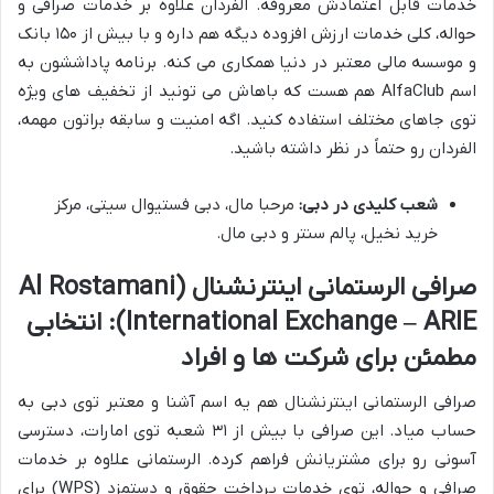
خدمات قابل اعتمادش معروفه. الفردان علاوه بر خدمات صرافی و
حواله، کلی خدمات ارزش افزوده دیگه هم داره و با بیش از ۱۵۰ بانک
و موسسه مالی معتبر در دنیا همکاری می کنه. برنامه پاداششون به
اسم AlfaClub هم هست که باهاش می تونید از تخفیف های ویژه
توی جاهای مختلف استفاده کنید. اگه امنیت و سابقه براتون مهمه،
الفردان رو حتماً در نظر داشته باشید.
شعب کلیدی در دبی:
مرحبا مال، دبی فستیوال سیتی، مرکز
خرید نخیل، پالم سنتر و دبی مال.
صرافی الرستمانی اینترنشنال (Al Rostamani
International Exchange – ARIE): انتخابی
مطمئن برای شرکت ها و افراد
صرافی الرستمانی اینترنشنال هم یه اسم آشنا و معتبر توی دبی به
حساب میاد. این صرافی با بیش از ۳۱ شعبه توی امارات، دسترسی
آسونی رو برای مشتریانش فراهم کرده. الرستمانی علاوه بر خدمات
صرافی و حواله، توی خدمات پرداخت حقوق و دستمزد (WPS) برای