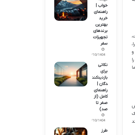
خواب |
راهنمای
خرید
بهترین
برندهای
،
تجهیزات
سفر
،
و
08/10/1404
ا
نکاتی
ا
برای
بازدیدکنن
دگان |
راهنمای
کامل (از
صفر تا
ش
صد)
ک
08/10/1404
د
طرز