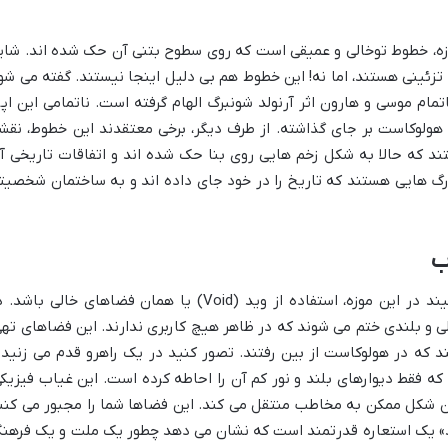
وزه، خطوط توخالی و عمیقی است که روی سطوح بتنی آن حک شده اند. شای
 تزئینی هستند، اما نه! این خطوط هم بی دلیل اینجا نیستند. گفته می شو
تمام موسی و هارون اثر آرنولد شونبرگ الهام گرفته است. ناتمامی این اپرا
 هولوکاست بر جای گذاشته. از طرف دیگر، برخی معتقدند این خطوط، نقش
 که حالا به شکل زخم هایی روی بنا حک شده اند و اتفاقات تاریخی آ
ر رگ هایی هستند که تاریخ را در خود جای داده اند و به ساختمان شخصیت
ب
شاید یکی از قدرتمندترین ایده های لیبسکیند در این موزه، استفاده از وید (Void) یا همان فضاهای خالی باش
 و بلندی ختم می شوند که در ظاهر هیچ کاربری ندارند. این فضاهای تهی
 که در هولوکاست از بین رفتند. تصور کنید در یک راهرو قدم می زنید 
 فقط دیوارهای بلند و نور کم آن را احاطه کرده است. این غیاب فیزیکی
 شکل ممکن به مخاطب منتقل می کند. این فضاها شما را مجبور می کنن
ید» یک استعاره قدرتمند است که نشان می دهد چطور یک ملت و یک فرهن