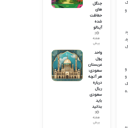
ک
جنگل
های
و
حفاظت
شده
آینالو
د
2
هفته
،
پیش
گ
واحد
پول
عربستان
و
سعودی:
و
هر آنچه
درباره
ک
ریال
ه
سعودی
باید
بدانید
3
هفته
پیش
ه