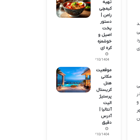
تهیه
کیمچی
رامن |
دستور
د
پخت
ی
اصیل و
د
خوشمزه
کره ای
ی
10/10/1404
موقعیت
مکانی
هتل
ی
کریستال
ر
پرستیژ
و
الیت
آنتالیا |
ر
آدرس
ن
دقیق
10/10/1404