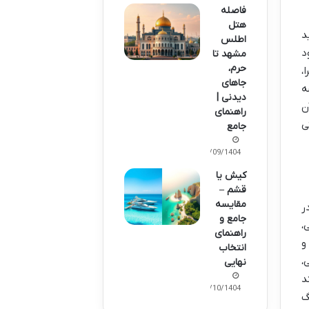
فاصله
هتل
د
اطلس
د
مشهد تا
حرم،
،
جاهای
ه
دیدنی |
ن
راهنمای
ی
جامع
14/09/1404
کیش یا
قشم –
مقایسه
د. در
جامع و
،
راهنمای
و
انتخاب
،
نهایی
د
11/10/1404
گ