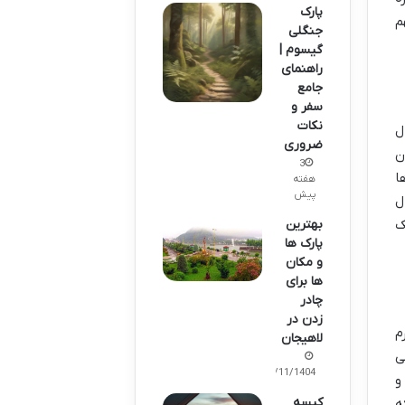
پارک
م
جنگلی
گیسوم |
راهنمای
جامع
سفر و
نکات
ل
ضروری
ن
3
ا
هفته
پیش
ل
بهترین
ک
پارک ها
و مکان
ها برای
چادر
زدن در
م
لاهیجان
ی
29/11/1404
و
کیسه
ه