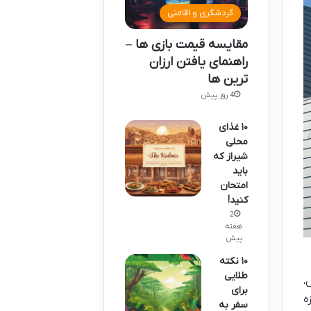
گردشگری و اقامتی
مقایسه قیمت بازی ها –
راهنمای یافتن ارزان
ترین ها
4 روز پیش
۱۰ غذای
محلی
شیراز که
باید
امتحان
کنید!
2
هفته
پیش
۱۰ نکته
طلایی
،
برای
ه
سفر به