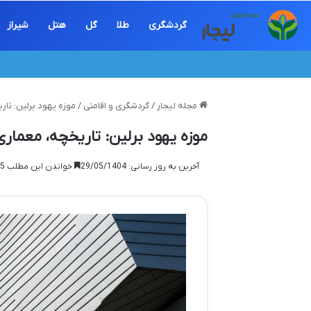
گردشگری
طلا
گل
هتل
شیراز
مجله لیجار
/
گردشگری و اقامتی
/
موزه یهود برلین: تار
موزه یهود برلین: تاریخچه، معماری
آخرین به روز رسانی: 29/05/1404
خواندن این مطلب 15 دقیقه زمان میبرد