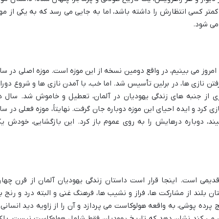
متر کسی انتظارش را داشته باشد، اما به جایی می رسد که به یکی از مه
 می شود.
امروز می بینیم، در واقع دومین نسخه از این موزه است. موزه اصلی در سا
رفتن نازی ها، در برلین تأسیس شد. اما خب، با آمدن نازی ها و شروع دورا
ی از جنبه های زندگی یهودیان در آلمان، تعطیل و خاموش شد. سال ه
کرد و ایده احیای این موزه دوباره جان گرفت. نهایتاً، موزه فعلی در سا
سکیند، دوباره درهایش را به روی عموم باز کرد. این بازگشایی، خودش ی
دیمی است. اینجا قرار است داستان زندگی یهودیان آلمان از قرن چهار
ن بلند از مشارکت ها، فراز و نشیب ها، فرهنگ غنی و البته درد و رنج ب
رده پوشی، به واقعه هولوکاست می پردازد و آن را از زاویه دید انسانی 
ش می کند نشان دهد که تاریخ یهودیان فقط شامل هولوکاست نیست، بلک