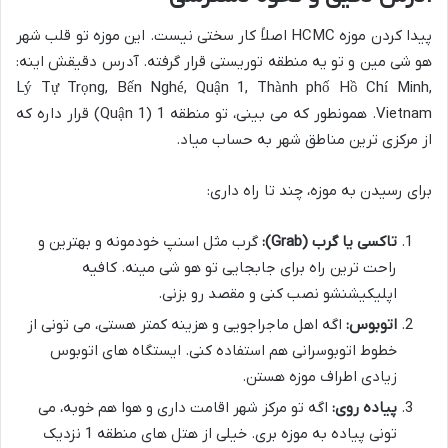
پیدا کردن موزه HCMC اصلاً کار سختی نیست. این موزه تو قلب شهر
هو شی مین و تو یه منطقه توریستی قرار گرفته. آدرس دقیقش اینه:
Lý Tự Trọng, Bến Nghé, Quận 1, Thành phố Hồ Chí Minh,
Vietnam. همونطور که می بینی، تو منطقه 1 (Quận 1) قرار داره که
از مرکزی ترین مناطق شهر به حساب میاد.
برای رسیدن به موزه، چند تا راه داری:
تاکسی یا گرب (Grab):
گرب مثل اسنپ خودمونه و بهترین و
راحت ترین راه برای جابجایی تو هو شی مینه. کافیه
اپلیکیشنشو نصب کنی و مقصد رو بزنی.
اتوبوس:
اگه اهل ماجراجویی و هزینه کمتر هستی، می تونی از
خطوط اتوبوسرانی هم استفاده کنی. ایستگاه های اتوبوس
زیادی اطراف موزه هستن.
پیاده روی:
اگه تو مرکز شهر اقامت داری و هوا هم خوبه، می
تونی پیاده به موزه بری. خیلی از هتل های منطقه 1 نزدیک