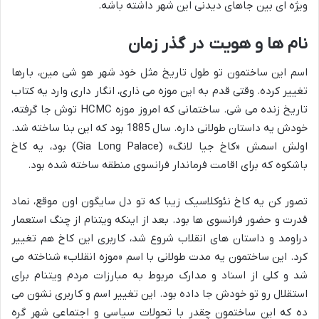
ویژه ای بین جاهای دیدنی این شهر داشته باشه.
نام ها و هویت در گذر زمان
اسم این ساختمون تو طول تاریخ مثل خود شهر هو شی مین، بارها
تغییر کرده. وقتی قدم به این موزه می ذاری، انگار داری وارد یه کتاب
تاریخ زنده می شی. ساختمانی که امروز موزه HCMC توش جا گرفته،
خودش یه داستان طولانی داره. سال 1885 بود که این بنا ساخته شد.
اولش اسمش «کاخ جیا لانگ» (Gia Long Palace) بود، یه کاخ
باشکوه که برای اقامت فرماندار فرانسوی منطقه ساخته شده بود.
تصور کن یه کاخ نئوکلاسیک زیبا که تو دل سایگون اون موقع، نماد
قدرت و حضور فرانسوی ها بود. بعد از اینکه ویتنام از چنگ استعمار
دراومد و داستان های انقلاب شروع شد، کاربری این کاخ هم تغییر
کرد. این ساختمون یه مدت طولانی با اسم «موزه انقلاب» شناخته می
شد و کلی از اسناد و مدارک مربوط به مبارزات مردم ویتنام برای
استقلال رو تو خودش جا داده بود. این تغییر اسم و کاربری نشون می
ده که این ساختمون چقدر با تحولات سیاسی و اجتماعی شهر گره