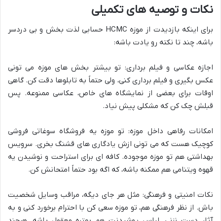
نکات و توصیه های تکمیلی
برای اینکه بازدیدت از موزه HCMC حسابی لذت بخش و بی دردسر
باشه، چند تا نکته رو یادت باشه:
اجازه عکاسی و فیلم برداری: تو بیشتر بخش های موزه می تونی
عکس بگیری و فیلم برداری کنی، ولی حتماً به تابلوها دقت کن. گاهی
اوقات برای بعضی از نمایشگاه های خاص، عکاسی ممنوعه. پس
قبلش چک کن که مشکلی پیش نیاد.
امکانات رفاهی داخل موزه: تو موزه یه فروشگاه سوغاتی فروشی
کوچیک هست که می تونی ازش یادگاری های قشنگ بخری. سرویس
بهداشتی هم تو موزه موجوده. کافه ای برای استراحت و نوشیدن یه
قهوه ویتنامی هم ممکنه باشه، که اگه بود حتماً امتحانش کن.
نکات امنیتی و فرهنگی: مثل هر جای دیگه، مراقب وسایل شخصیت
باش. از نظر فرهنگی هم، تو موزه سعی کن با احترام برخورد کنی و به
آثار دست نزنی. لباس پوشیدنت هم بهتره معقول باشه، هرچند