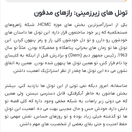
تونل های زیرزمینی: رازهای مدفون
یکی از اسرارآمیزترین بخش های موزه HCMC، شبکه راهروهای
مستحکمیه که زیر خود ساختمون قرار داره. این تونل ها داستان های
خودشون رو دارن و تو دل خودشون کلی راز و رمز پنهون کردن. این
تونل ها تو زمان های بحرانی، پناهگاه و مخفیگاه بودن. مثلاً تو سال
1963، رئیس جمهور دیم (Diem) و برادرش، قبل از اینکه به کلیسای
چا تام فرار کنن، تو همین تونل ها پنهون شده بودن. همین یه اتفاق
نشون می ده این تونل ها چقدر از نظر استراتژیک اهمیت داشتن.
متاسفانه، امروز دیگه نمی تونی از این تونل ها بازدید کنی. بیشتر
بخش هاشون به خاطر آبگرفتگی، قابل دسترسی نیستن. ولی همین
که می دونی زیر پاهات یه شبکه مخفی وجود داره که کلی قصه تو
دلش داره، خودش حس و حال عجیبی بهت می ده. اهمیت این تونل
ها تو گذشته خیلی زیاد بوده و تو روزهای حساس، نقش مهمی تو
حفظ امنیت و حتی بقای بعضی از شخصیت های مهم داشتن.