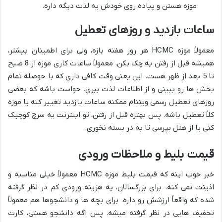
موزه هستن و پیاده روی خودش یه لذت دیگه داره.
ساعات بازدید و روزهای تعطیل
معمولاً موزه HCMC هر روز هفته بازه، ولی برای اطمینان بیشتر،
همیشه قبل از رفتن یه چک بکن. معمولاً ساعات کاری موزه از 8 صبح
تا 5 بعد از ظهر هست. این یعنی وقت کافی داری که با حوصله تمام
بخش ها رو ببینی و از اطلاعات لذت ببری. حواست باشه که بعضی
روزهای تعطیل رسمی ویتنام ممکنه ساعات بازدید تغییر کنه یا موزه
کلاً تعطیل باشه. پس بهتره قبل از رفتن، تو اینترنت یه سرچ کوچیک
کنی یا از هتل بپرسی تا به در بسته نخوری.
قیمت بلیط و ملاحظات ورودی
خبر خوب اینه که قیمت بلیط موزه HCMC معمولاً خیلی مناسبه و
اذیتت نمی کنه. برای بزرگسالان، یه هزینه ورودی کم در نظر گرفته
شده که واقعاً ارزشش رو داره. برای بچه ها و دانشجوها هم معمولاً
تخفیف هایی در نظر گرفته میشه. پس اگه دانشجو هستی، کارت