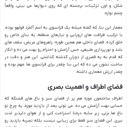
شکل، و اون تزئینات برجسته ای که روی دیوارها می بینی، واقعاً
چشم نوازه.
معمار این بنا، که گفته میشه یک فرانسوی به اسم آلفرد فولهو بوده،
با ترکیب ظرافت های اروپایی و نیازهای منطقه، یه بنای خاص رو
خلق کرده. فضای داخلی هم همین طوره؛ راهروهای عریض، سقف های
بلند و نورپردازی طبیعی، حس آرامش و احترام رو بهت می ده و انگار
که قدم به یه قصری از دوران گذشته گذاشتی. این هنر و دقت در
ساخت، نشون می ده که این بنا چقدر برای فرانسوی ها مهم بوده و
چقدر ارزش معماری داشته.
فضای اطراف و اهمیت بصری
اطراف ساختمون موزه هم پر از فضای سبز و باغ های قشنگه که
حسابی بهت آرامش می ده. می تونی بعد از بازدید موزه، یه چرخ تو
باغ ها بزنی، زیر سایه درختا استراحت کنی و از هوای دلپذیر لذت
ببری. این فضای سبز فقط برای زیبایی نیست، بلکه تجربه بازدید رو