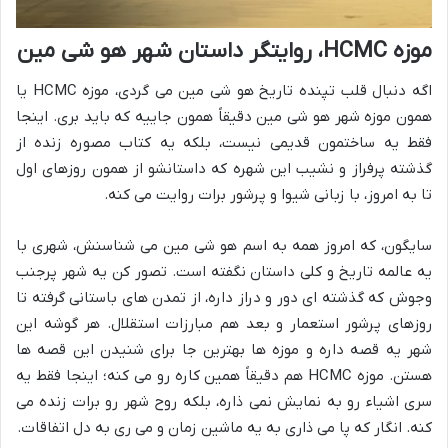
موزه HCMC، روایتگر داستان شهر هو شی مین
اگه دنبال قلب تپنده تاریخ هو شی مین می گردی، موزه HCMC یا
همون موزه شهر هو شی مین دقیقاً همون جاییه که باید بری. اینجا
فقط یه ساختمون قدیمی نیست، بلکه یه کتاب مصوره زنده از
گذشته پرفراز و نشیب این شهره که داستانشو از همون روزهای اول
تا به امروز، با زبانی شیوا و پرشور برات روایت می کنه.
سایگون، که امروز همه به اسم هو شی مین می شناسنش، شهری با
یه عالمه تاریخ و کلی داستان نگفته است. تصور کن یه شهر پرجنب
وجوش که گذشته ای دور و دراز داره، از تمدن های باستانی گرفته تا
روزهای پرشور استعمار و بعد هم مبارزات استقلال. هر گوشه این
شهر یه قصه داره و موزه ها بهترین جا برای شنیدن این قصه ها
هستن. موزه HCMC هم دقیقاً همین کاره رو می کنه؛ اینجا فقط یه
سری اشیاء رو به نمایش نمی ذاره، بلکه روح شهر رو برات زنده می
کنه. انگار که پا می ذاری به یه ماشین زمان و می ری به دل اتفاقات.