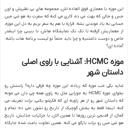
این موزه با معماری فوق العاده اش، مجموعه های بی نظیرش و اون
حس و حالی که بهت می ده، کاری می کنه که سفرت به هو شی مین
حسابی به یاد موندنی بشه. قراره با هم یه سفر بریم به دل این موزه،
از معماریش گرفته تا تک تک نمایشگاه هاش، تا ببینی چرا اینقدر
خاص و دوست داشتنیه و چرا باید حتماً تو لیست برنامه هات باشه.
آماده ای؟
موزه HCMC: آشنایی با راوی اصلی
داستان شهر
شاید بگی خب موزه که زیاده، این موزه چه فرقی داره؟ راستش رو
بخوای، موزه HCMC یه جورایی مثل یه راوی همه چی دان می مونه
که داستان شهر رو از هر زاویه ای که فکرشو بکنی، برات تعریف می
کنه. اینجا فقط یه بخش کوچیک از تاریخ رو نشون نمی ده؛ تمام و
کمال، از قدیمی ترین روزها تا همین الان، با جزئیات جذابش، تاریخ
هو شی مین رو برات بازگو می کنه. همین تفاوت باعث شده جایگاه