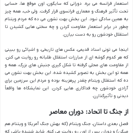
استعمار فرانسه می بره. دورانی که سایگون، اون موقع ها، حسابی
تحت تأثیر فرهنگ و معماری فرانسوی قرار گرفت. ولی خب، همه چیز
به همین سادگی نبود. این بخش بهت نشون می ده که مردم ویتنام
چطور در برابر استعمار مقاومت کردن و چه سختی هایی کشیدن تا
استقلال خودشون رو به دست بیارن.
اینجا می تونی اسناد قدیمی، عکس های تاریخی، و اشیائی رو ببینی
که هر کدوم گوشه ای از مبارزات استقلال طلبانه رو روایت می کنن.
از مقاومت های محلی گرفته تا شکل گیری جنبش های بزرگ، همه و
همه تو این بخش به تصویر کشیده شده. این بخش بهت نشون می
ده که استقلال ویتنام چقدر پرهزینه بوده و مردم این سرزمین برای
آزادی خودشون چه فداکاری هایی کردن. این نمایشگاه ها واقعاً
دیدنی و تأثیرگذارن.
از جنگ تا اتحاد: دوران معاصر
فصل بعدی داستان، جنگ ویتنام (که بهش جنگ آمریکا و ویتنام هم
میگن) و دوران پس از اون رو روایت می کنه. شاید شنیده باشی که