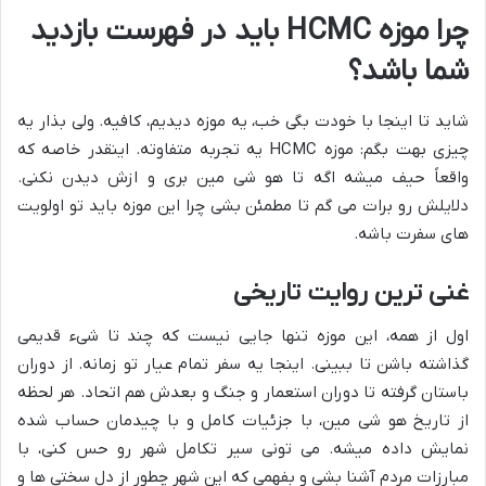
چرا موزه HCMC باید در فهرست بازدید
شما باشد؟
شاید تا اینجا با خودت بگی خب، یه موزه دیدیم، کافیه. ولی بذار یه
چیزی بهت بگم: موزه HCMC یه تجربه متفاوته. اینقدر خاصه که
واقعاً حیف میشه اگه تا هو شی مین بری و ازش دیدن نکنی.
دلایلش رو برات می گم تا مطمئن بشی چرا این موزه باید تو اولویت
های سفرت باشه.
غنی ترین روایت تاریخی
اول از همه، این موزه تنها جایی نیست که چند تا شیء قدیمی
گذاشته باشن تا ببینی. اینجا یه سفر تمام عیار تو زمانه. از دوران
باستان گرفته تا دوران استعمار و جنگ و بعدش هم اتحاد. هر لحظه
از تاریخ هو شی مین، با جزئیات کامل و با چیدمان حساب شده
نمایش داده میشه. می تونی سیر تکامل شهر رو حس کنی، با
مبارزات مردم آشنا بشی و بفهمی که این شهر چطور از دل سختی ها و