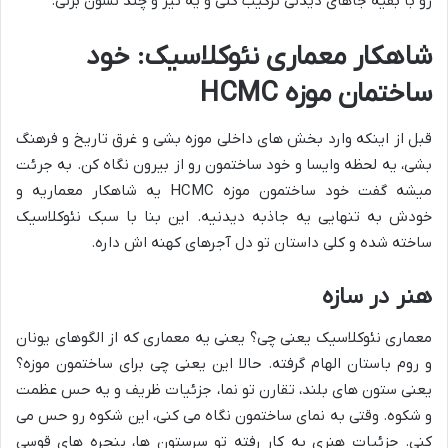
رو با بقیه جاهای دیدنی ترکیب کنی و یه تیر و چند نشون بزنی.
شاهکار معماری نئوکلاسیک: خود
ساختمان موزه HCMC
قبل از اینکه وارد بخش های داخلی موزه بشی و غرق تاریخ و فرهنگ
بشی، یه لحظه وایسا و خود ساختمون رو از بیرون نگاه کن. به جرئت
میشه گفت خود ساختمون موزه HCMC یه شاهکار معماریه و
خودش به تنهایی یه جاذبه دیدنیه. این بنا با سبک نئوکلاسیک
ساخته شده و کلی داستان تو دل آجرهای کهنه اش داره.
هنر در سازه
معماری نئوکلاسیک یعنی چی؟ یعنی یه معماری که از الگوهای یونان
و روم باستان الهام گرفته. حالا این یعنی چی برای ساختمون موزه؟
یعنی ستون های بلند، تقارن تو نما، جزئیات ظریف و یه حس عظمت
و شکوه. وقتی به نمای ساختمون نگاه می کنی، این شکوه رو حس می
کنی. جزئیات هنری به کار رفته تو سرستون ها، پنجره های قوسی