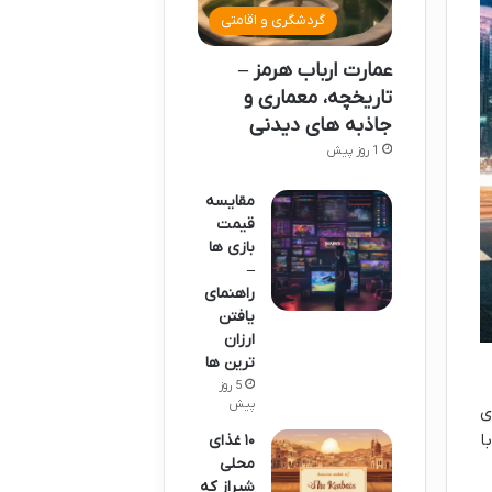
گردشگری و اقامتی
عمارت ارباب هرمز –
تاریخچه، معماری و
جاذبه های دیدنی
1 روز پیش
مقایسه
قیمت
بازی ها
–
راهنمای
یافتن
ارزان
ترین ها
5 روز
پیش
ی
ا
۱۰ غذای
محلی
شیراز که