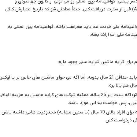
دسر بیفتی. گواهینامه بین المللی رو می تونی از کانون جهانگردی و
اتومبیلرانی جمهوری اسلامی ایران (ATAI) قبل از سفرت دریافت کنی. حتماً مطمئن شو که تاریخ اعتبارش کافی
اهینامه ملی خودت هم باید همراهت باشه. گواهینامه بین المللی به
ینامه ملی ات ارائه بشه.
برای کرایه ماشین شرایط سنی وجود داره:
بیشتر شرکت ها راننده رو باید حداقل 21 سال بدونه. اما اگه می خوای ماشین های خاص تر یا لوک
ر:
اگه سنت زیر 25 ساله، ممکنه شرکت های کرایه ماشین یه هزینه اضافی
بگیرن. پس حواست به این مورد باشه.
بعضی شرکت ها هم ممکنه برای افراد بالای 70 سال (یا سنین مشابه) محدودیت هایی داشته باشن 
گی درخواست کنن.