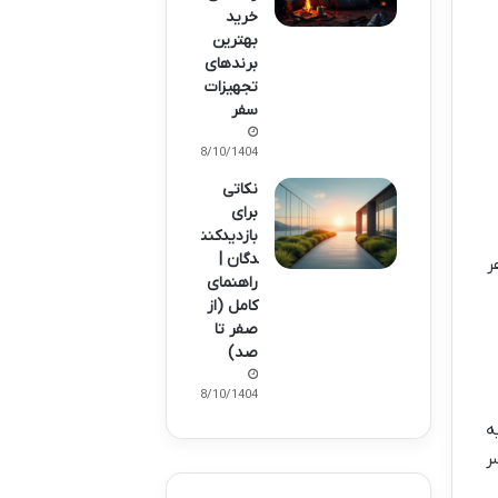
خرید
بهترین
برندهای
تجهیزات
سفر
08/10/1404
نکاتی
برای
بازدیدکنن
دگان |
ر
راهنمای
کامل (از
صفر تا
صد)
08/10/1404
ه
ر