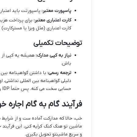
پاسپورت معتبر:
پاسپورتت باید اعتبار
کارت اعتباری معتبر:
کارت اعتباری (مثل ویزا یا مسترکارت) 
توضیحات تکمیلی
نیاز به کپی مدارک:
همیشه یه کپی از م
باش.
ترجمه رسمی:
با داشتن گواهینامه بین ا
دلیلی گواهینامه بین المللی نداشتی، 
حسابی سخت می کنه. پس حتماً IDP رو جدی بگیر!
فرآیند گام به گام اجاره 
خب، حالا که مدارکت آماده ست و از شرایط 
ماشین تو هنگ کنگ کرایه کنی. این فرآیند
و سریع ماشینتو تحویل بگیری.