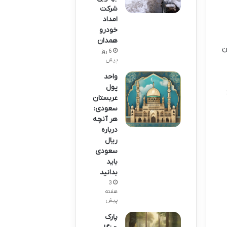
شرکت
امداد
خودرو
همدان
ن
6 روز
پیش
واحد
پول
عربستان
سعودی:
هر آنچه
درباره
ریال
سعودی
باید
بدانید
3
هفته
پیش
پارک