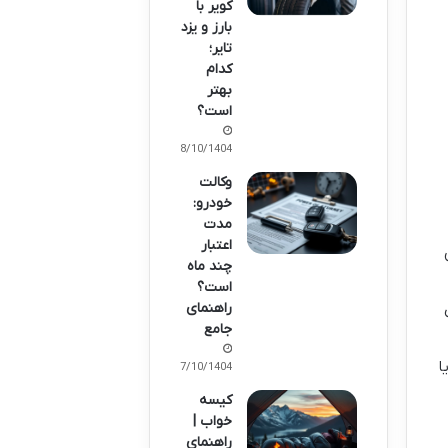
کویر با
بارز و یزد
تایر؛
کدام
بهتر
است؟
08/10/1404
وکالت
خودرو:
مدت
اعتبار
س
چند ماه
است؟
راهنمای
جامع
یا
07/10/1404
کیسه
خواب |
راهنمای