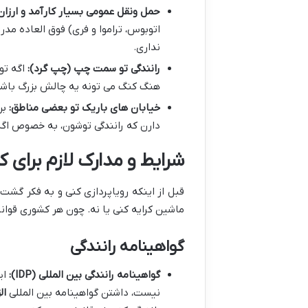
حمل ونقل عمومی بسیار کارآمد و ارزان
اتوبوس، تراموا و فری) فوق العاده مدر
نداری.
رانندگی تو سمت چپ (چپ گرد):
اگه تو
هنگ کنگ می تونه یه چالش بزرگ باشه
خیابان های باریک تو بعضی مناطق:
بر
دارن که رانندگی توشون، به خصوص اگ
شرایط و مدارک لازم برای 
قبل از اینکه رویاپردازی کنی و به فکر گشت 
ماشین کرایه کنی یا نه. چون هر کشوری قوانین
گواهینامه رانندگی
گواهینامه رانندگی بین المللی (IDP):
ای
نیست، داشتن گواهینامه بین المللی
ال