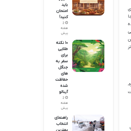
باید
ی
امتحان
ا
کنید!
2
ه
هفته
ی
پیش
ن
۱۰ نکته
ر
طلایی
برای
سفر به
جنگل
های
حفاظت
،
شده
ت
آینالو
2
هفته
پیش
راهنمای
انتخاب
بهترین