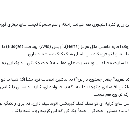
این رزرو کنی. اینجوری هم خیالت راحته و هم معمولاً قیمت های بهتری گیر
وارد سایت شرکت های معروف اجاره ماشین مثل هرتز (Hertz)، آویس (Avis)، بودجت (Budget) یا
 تا سایت مختلف یا وب سایت های مقایسه قیمت چک کن. یه وقتایی یه
نفرید؟ چقدر چمدون دارین؟) یه ماشین انتخاب کن. مثلاً اگه تنها یا دو
ماشین اقتصادی و کوچک عالیه. اگه با خانواده ای، شاید یه سدان یا شاسی
زرگ تر، ون هم هست.
ن های کرایه ای تو هنگ کنگ گیربکس اتوماتیک دارن، که برای رانندگی تو
ا دنده دستی راحت تری، حتماً چک کن که این گزینه رو داشته باشن.