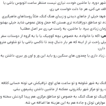
ی شهر دوره. با ماشین خودت، نیازی نیست منتظر ساعت اتوبوس باشی یا
ف می کنی، هر جا دلت خواست می ری.
دید:
خیلی از جاهای دیدنی و زیبای هنگ کنگ، مثلاً روستاهای ماهیگیری
ده، تو مناطق دورافتاده تری هستن که حمل ونقل عمومی شاید خیلی بهشو
مان زیادی ببره. با ماشین، یه راست می ری سر اصل مطلب!
هی:
اگه با خانواده، به خصوص بچه کوچیک، یا با یه گروه از دوستات سفر
لی راحت تر از اینه که هر بار دنبال چند تا تاکسی باشی یا تو شلوغی مترو
دارن.
زیاد داری یا چمدون های سنگین رو باید این ور و اون ور ببری، داشتن یه
گ یه شهر شلوغه و تو ساعت های اوج، ترافیکش می تونه حسابی کلافه
ت رو تو مرکز شهر بگذرونی، ممکنه از ماشین داشتن پشیمون بشی.
کینگ تو هنگ کنگ، به خصوص تو مناطق مرکزی، هم پیدا کردنش سخته و
وارض تونل و جاده هم به این هزینه ها اضافه می شه.