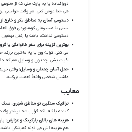
دورافتاده یا یه پارک ملی که از شلوغ
هی خط عوض کنی. هر وقت خواستی توق
دسترسی آسان به مناطق بکر و خارج از 
سنتی یا مسیرهای کوهنوردی فوق العا
دسترسی نداشته باشه یا رفتن بهشون ز
بهترین گزینه برای سفر خانوادگی یا گرو
می کنی، کرایه ون یا یه ماشین بزرگ، خی
اذیت بشی. چمدون و وسایل هم که جا 
حمل آسان چمدان و وسایل:
وقتی خرید 
ماشین شخصی واقعاً نعمت بزرگیه.
معایب
ترافیک سنگین تو مناطق شهری:
هنگ کن
کننده باشه. اگه قرار باشه بیشتر وقت
هزینه های بالای پارکینگ و عوارض:
پار
هم هزینه اش می تونه کمرشکن باشه. ع