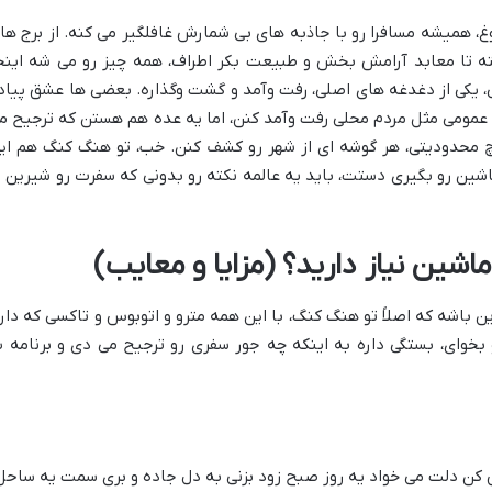
غ، همیشه مسافرا رو با جاذبه های بی شمارش غافلگیر می کنه. از برج ها
ته تا معابد آرامش بخش و طبیعت بکر اطراف، همه چیز رو می شه اینج
ی، یکی از دغدغه های اصلی، رفت وآمد و گشت وگذاره. بعضی ها عشق پیاد
عمومی مثل مردم محلی رفت وآمد کنن، اما یه عده هم هستن که ترجیح م
محدودیتی، هر گوشه ای از شهر رو کشف کنن. خب، تو هنگ کنگ هم ای
ماشین رو بگیری دستت، باید یه عالمه نکته رو بدونی که سفرت رو شیرین ت
اشین نیاز دارید؟ (مزایا و معایب)
 باشه که اصلاً تو هنگ کنگ، با این همه مترو و اتوبوس و تاکسی که داره
بخوای، بستگی داره به اینکه چه جور سفری رو ترجیح می دی و برنامه 
کن دلت می خواد یه روز صبح زود بزنی به دل جاده و بری سمت یه ساحل