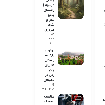
جنگلی
گیسوم |
راهنمای
جامع
سفر و
نکات
ضروری
3
هفته
پیش
بهترین
پارک ها
و مکان
ها برای
ی
چادر
زدن در
لاهیجان
29/11/1404
مقایسه
ه
لاستیک