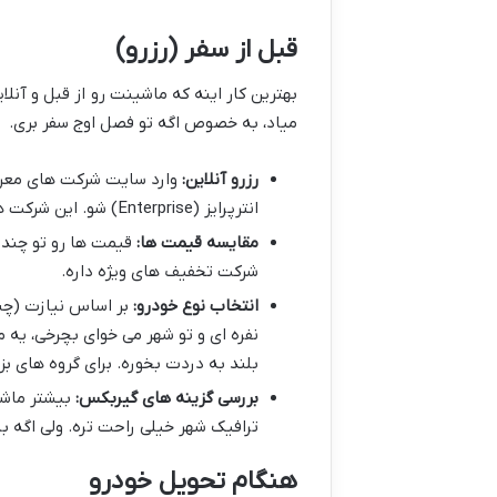
قبل از سفر (رزرو)
بهترین کار اینه که ماشینت رو از قبل و آنل
میاد، به خصوص اگه تو فصل اوج سفر بری.
رزرو آنلاین:
انترپرایز (Enterprise) شو. این شرکت ها معمولاً تو فرودگاه بین المللی هنگ کنگ هم شعبه دارن.
مقایسه قیمت ها:
قیمت ها رو تو چند
شرکت تخفیف های ویژه داره.
انتخاب نوع خودرو:
بر اساس نیازت (چند 
نفره ای و تو شهر می خوای بچرخی، یه 
بلند به دردت بخوره. برای گروه های ب
بررسی گزینه های گیربکس:
بیشتر ماشی
ترافیک شهر خیلی راحت تره. ولی اگه ب
هنگام تحویل خودرو