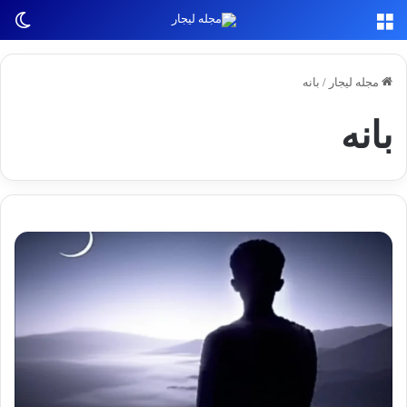
منو
تغی
مجله لیجار
/
بانه
بانه