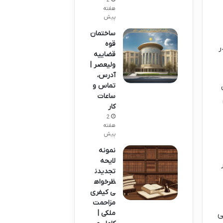
هفته
پیش
ساختمان
قوه
ر
قضاییه
ولیعصر |
آدرس،
تماس و
ساعات
کار
2
هفته
پیش
نمونه
لایحه
تجدیدن
ظرخواه
ی کیفری
مزاحمت
ملکی |
ی