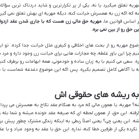
ه تعلق میگیرد یا نه، یکی از پر تکرارترین و شاید دردناک ترین سؤالا
اینه که اگه زن به همسرش خیانت کنه، دیگه مهریه ای بهش تعلق نمی گیره
ر اساس قوانین ما،
مهریه حق مالی زن هست که با جاری شدن عقد ازدوا
 حق رو از بین نمی بره.
ضوع مهریه رو از بحث های اخلاقی و کیفری مثل خیانت جدا کرده. تو ای
بینیم چرا این باور غلطه، چه مجازات هایی برای خیانت زن وجود داره و مرد د
ه. سعی می کنیم با یه زبان ساده و خودمونی، همه ابهامات رو برطرف کنی
نه با آگاهی کامل تصمیم بگیره. پس اگه این موضوع دغدغه شماست، با م
ه به ریشه های حقوقی اش
یشه؟ مهریه، یا همون مالی که مرد به هنگام عقد نکاح به همسرش می پرداز
گرفته. این حق، از همون لحظه ای که صیغه عقد خونده میشه و شما بله ر
ه. این یعنی چی؟ یعنی اصلاً ربطی به اینکه زندگی مشترک چطور پیش بره
نکرده یکی از طرفین خطا کنه، نداره. این حق با عقد به وجود میاد و با عق