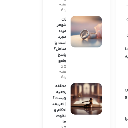
هفته
پیش
زن
شوهر
مرده
مجرد
است یا
متاهل؟
ا
پاسخ
ه
جامع
2
هفته
پیش
مطلقه
ش
رجعیه
و
چیست؟
| تعریف،
احکام و
تفاوت
ا
ها
2