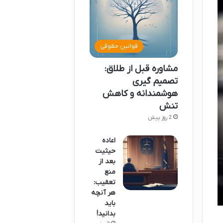
قوانین حقوقی
مشاوره قبل از طلاق:
تصمیم گیری
هوشمندانه و کاهش
تنش
2 روز پیش
اعاده
حیثیت
بعد از
منع
تعقیب:
هر آنچه
باید
بدانید!