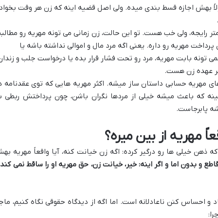
ولاً بهش اجازه قسط بندی میده. ولی اصل قضیه اینه که زن هر وقت بخواد،
تر رایجه، ولی خب هست. تو این حالت، زن زمانی می تونه مهریه رو مطالبه
 پرداخت مهریه رو داره. یعنی اگه مرد مال و اموالی نداشته باشه یا
ی تونه بابت مهریه، مرد رو تحت فشار قرار بده یا درخواست جلب و زندان
بر عهده زن هست.
های مهریه حسابی داستان ساز میشه. اکثر مهریه هایی که توی عقدنامه ه
ینه که باعث میشه خیلی از مردها نگران باشن، چون پرداختش ربطی ب
شه پابرجاست.
اً مهریه از بین میره؟
 ذهن خیلی ها رو درگیر کرده: اگه زن خیانت کنه، آیا واقعاً مهریه به
طع و بدون اما و اگر اینه: خیر، خیانت زن، حق مهریه او را ساقط نمی کند 
 احساس کنن ناعادلانه است. اما اگه از دیدگاه حقوقی نگاه کنیم، ماجر
را: