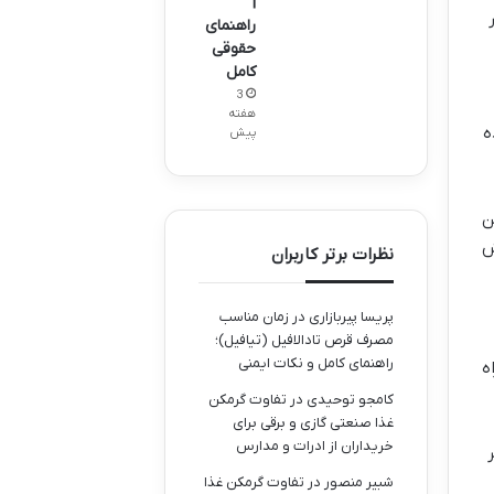
|
راهنمای
حقوقی
کامل
3
هفته
ه
پیش
ن
ش
نظرات برتر کاربران
پریسا پیربازاری
در
زمان مناسب
مصرف قرص تادالافیل (تیافیل)؛
راهنمای کامل و نکات ایمنی
ه
کامجو توحیدی
در
تفاوت گرمکن
غذا صنعتی گازی و برقی برای
خریداران از ادرات و مدارس
شبیر منصور
در
تفاوت گرمکن غذا