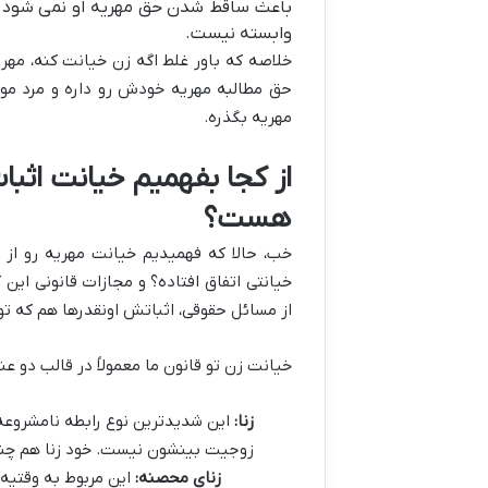
باعث ساقط شدن حق مهریه او نمی شود. م
وابسته نیست.
خلاصه که باور غلط اگه زن خیانت کنه، مهری
حق مطالبه مهریه خودش رو داره و مرد موظ
مهریه بگذره.
از کجا بفهمیم خیانت اثب
هست؟
خب، حالا که فهمیدیم خیانت مهریه رو از 
خیانتی اتفاق افتاده؟ و مجازات قانونی ای
از مسائل حقوقی، اثباتش اونقدرها هم که تو
خیانت زن تو قانون ما معمولاً در قالب دو عن
زنا:
این شدیدترین نوع رابطه نامشروعه
زوجیت بینشون نیست. خود زنا هم چند 
زنای محصنه:
این مربوط به وقتیه 