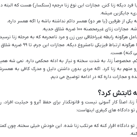
 فرد دیگه زنا کنن. مجازات این نوع زنا «رجم» (سنگسار) هست که البته در
دی» جایگزین میشه.
ه یکی از طرفین (یا هر دو) همسر دائم نداشته باشه یا اگه همسر داره،
 زنای غیرمحصنه ۱۰۰ ضربه شلاق حدیه.
مل هرگونه رابطه غیراخلاقی بین زن و مرد نامحرمه که به مرحله زنا نرسید
باشه. مثلاً بوسیدن، در آغوش گرفتن، یا هرگونه ارتباط فیزیکی نامشروع دیگه. مجازات این جرم، تا ۹۹ ضربه شلاق
می کنه) هست.
م، مخصوصاً زنا، به شدت سخته و نیاز به ادله محکمی داره. نمی شه همی
 متهم به زنا کرد. اگه مردی بدون داشتن دلیل و مدرک کافی به همسر
 و مجازات داره که در ادامه توضیح می دیم.
ه ثابتش کرد؟
ا، اصلاً کار آسونی نیست و قانونگذار برای حفظ آبرو و حیثیت افراد، را
 تو دادگاه های کیفری اینهاست:
 تو دادگاه اقرار کنه که مرتکب زنا شده. این خودش خیلی سخته، چون کمتر
نه.