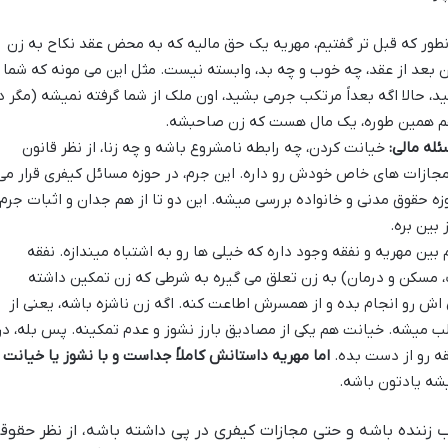
ور که قبل تر گفتیم، مهریه یک حق مالیه که به محض عقد نکاح به زن
زن بعد از عقد، چه خوب و چه بد، وابسته نیست. مثل این می مونه که شما
، حالا اگه بعداً مرتکب جرمی بشید، اون ملک از شما گرفته نمیشه (مگر د
 هم همین طوره، یک مال هست که زن صاحبشه.
له مالی:
خیانت کردن، چه رابطه نامشروع باشه و چه زنا، از نظر قانون
ازات های خاص خودش رو داره. این جرم، در حوزه مسائل کیفری قرار می
زه حقوق مدنی و خانواده بررسی میشه. این دو تا از هم جدان و اثبات جرم
بین بره.
بین مهریه و نفقه وجود داره که خیلی ها رو به اشتباه میندازه. نفقه
، مسکن و درمان) به زن تعلق می گیره به شرطی که زن تمکین داشته
اش رو انجام بده و از همسرش اطاعت کنه. اگه زن ناشزه باشه، یعنی از
 میشه. خیانت هم یکی از مصادیق بارز نشوز و عدم تمکینه. پس بله، در
ه رو از دست بده.
اما مهریه داستانش کاملاً جداست و با نشوز یا خیانت
شه یادتون باشه.
 زننده باشه و حتی مجازات کیفری در پی داشته باشه، از نظر حقوق