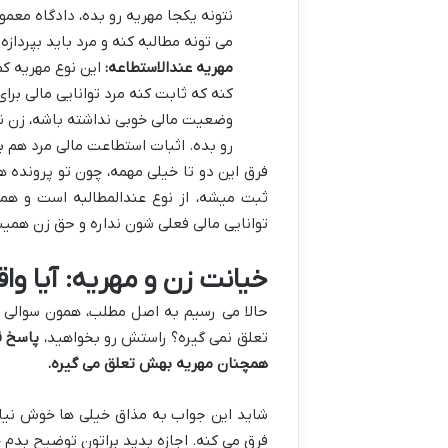
نتونه یکجا مهریه رو بده، دادگاه معم
می تونه مطالبه کنه و مرد باید بپردازه.
مهریه عندالاستطاعه:
این نوع مهریه کم
کنه که ثابت کنه مرد توانایی مالی برای
وضعیت مالی خوبی نداشته باشه، زن نم
رو بده. اثبات استطاعت مالی مرد هم 
فرق این دو تا خیلی مهمه، چون تو پرونده 
ثبت میشه، از نوع عندالمطالبه است و هم
توانایی مالی فعلی شون نداره و حق زن همی
خیانت زن و مهریه: آیا واقع
حالا می رسیم به اصل مطلب، همون سوالی که
تعلق نمی گیره؟ راستش رو بخواهید،
پاسخ قا
همچنان مهریه بهش تعلق می گیره.
شاید این جواب به مذاق خیلی ها خوش نیاد و
فرق می کنه. اجازه بدید براتون توضیح بدم چ