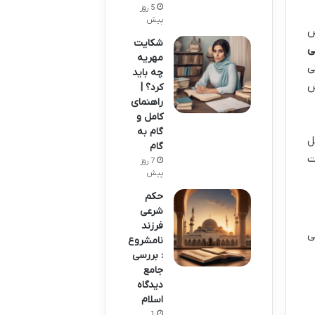
5 روز
پیش
ض
شکایت
ی
مهریه
ی
چه باید
ش
کرد؟ |
راهنمای
کامل و
گام به
ل
گام
ت
7 روز
پیش
حکم
شرعی
فرزند
ی
نامشروع
: بررسی
جامع
دیدگاه
اسلام
1