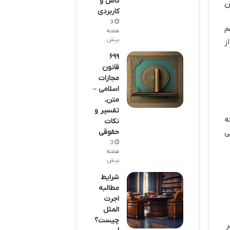
کامل و
ن
کاربردی
3
م
هفته
پیش
ز
۶۹۹
قانون
مجازات
اسلامی –
متن،
تفسیر و
ه
نکات
حقوقی
ی
3
هفته
پیش
شرایط
مطالبه
اجرت
المثل
چیست؟
ر