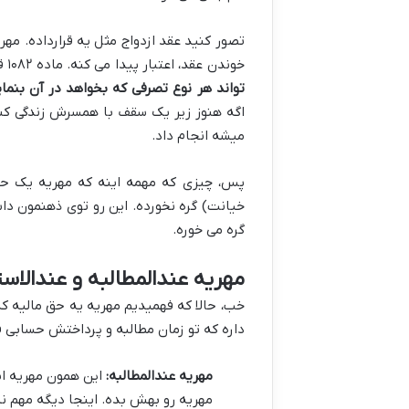
تصور کنید عقد ازدواج مثل یه قرارداده. مه
خوندن عقد، اعتبار پیدا می کنه. ماده ۱۰۸۲ قانون مدنی هم همین رو میگه:
تواند هر نوع تصرفی که بخواهد در آن بنمای
اگه هنوز زیر یک سقف با همسرش زندگی کنه
میشه انجام داد.
پس، چیزی که مهمه اینه که مهریه یک حق م
خیانت) گره نخورده. این رو توی ذهنمون دا
گره می خوره.
مهریه عندالمطالبه و عندالاس
خب، حالا که فهمیدیم مهریه یه حق مالیه که
داره که تو زمان مطالبه و پرداختش حسابی ف
مهریه عندالمطالبه:
این همون مهریه ایه
مهریه رو بهش بده. اینجا دیگه مهم نی