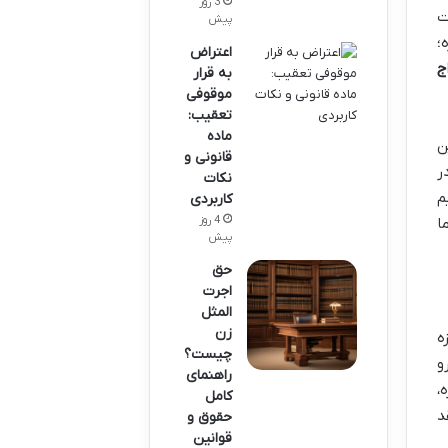
3 روز
ت
پیش
؛
اعتراض
ج
به قرار
موقوفی
تعقیب:
ماده
ن
قانونی و
ر
نکات
م
کاربردی
4 روز
ا
پیش
حق
اجرت
المثل
زن
ه
چیست؟
و
راهنمای
،
کامل
د
حقوق و
قوانین