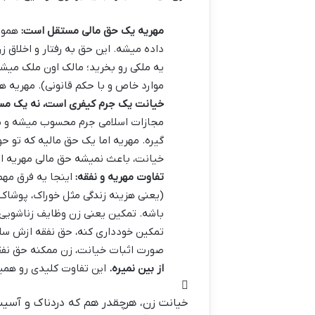
مهریه یک حق مالی مستقل است:
همونط
داده میشه. این حق به رفتار و اخلاق 
یه ملکی رو بخرید؛ مالک اون ملک میشید
موارد خاص و با حکم قانونی). مهریه
خیانت یک جرم کیفری است، نه یک مسئ
مجازات اسلامی جرم محسوب میشه و مج
گیره. مهریه اما یک حق مالیه که تو حو
خیانت، باعث نمیشه حق مالی مهریه از 
تفاوت مهریه و نفقه:
اینجا یه فرق مهم 
(یعنی هزینه زندگی مثل خوراک، پوشاک
باشه. تمکین یعنی زن وظایف زناشویی 
تمکین خودداری کنه، حق نفقه ازش سلب
صورت اثبات خیانت، زن ممکنه حق نفق
از بین نمیره.
این تفاوت کلیدی رو همی
خیانت زن، هرچقدر هم که دردناک و آسیب