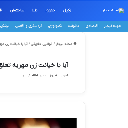
وکیل
حقوق
طلا
ساختمان
ق
مجله لیجار
اقتصادی
خانواده
تکنولوژی
گردشگری و اقامتی
پزشکی
مجله لیجار
/
قوانین حقوقی
/
آیا با خیانت زن م
آیا با خیانت زن مهریه تعل
آخرین به روز رسانی: 11/08/1404