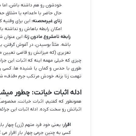
خودشون رو هم داشته باشن، اما با
حال حاضر با «اعدام» یا «شلاق ح
زنای غیرمحصنه:
این برای وقتیه ک
امکان رابطه باهاش رو نداشته باشه. مجازات
رابطه نامشروع مادون زنا:
این عنوان شا
تعزیری (که میزانش رو قاضی تعیین 
چیزی که خیلی مهمه اینه که اثبات این جرائ
طوری با حدس و گمان یا شنیده ها، کسی رو
تهمت زنا بزنه، خودش مرتکب جرم «قذف» شده
ادله اثبات خیانت: چطور میش
همونطور که گفتیم، اثبات خیانت، مخصوصاً زن
اثباتش رو سخت کرده. ادله اثبات این جرائم
اقرار:
یعنی خود فرد متهم (زن) چهار بار
کسی به چنین جرمی چهار بار اقرار می ک