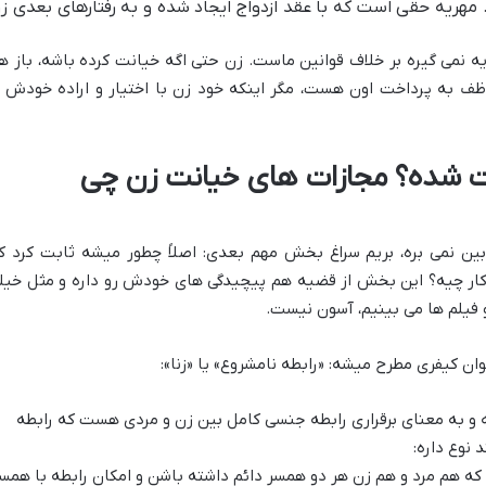
هریه حقی است که با عقد ازدواج ایجاد شده و به رفتارهای بعدی ز
ه نمی گیره بر خلاف قوانین ماست. زن حتی اگه خیانت کرده باشه، باز ه
ف به پرداخت اون هست، مگر اینکه خود زن با اختیار و اراده خودش ا
ات شده؟ مجازات های خیانت زن چی
بین نمی بره، بریم سراغ بخش مهم بعدی: اصلاً چطور میشه ثابت کرد ک
ن کار چیه؟ این بخش از قضیه هم پیچیدگی های خودش رو داره و مثل خیل
 فیلم ها می بینیم، آسون نیست.
وان کیفری مطرح میشه: «رابطه نامشروع» یا «زنا»:
 و به معنای برقراری رابطه جنسی کامل بین زن و مردی هست که رابطه
نوع داره:
که هم مرد و هم زن هر دو همسر دائم داشته باشن و امکان رابطه با همس