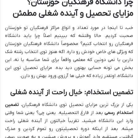
چرا دانشگاه فرهنگیان خوزستان؟
مزایای تحصیل و آینده شغلی مطمئن
خب، تا اینجا در مورد تعداد و انواع مراکز فرهنگیان تو خوزستان
صحبت کردیم. حالا وقتشه که ببینیم اصلاً چرا باید دانشگاه
فرهنگیان رو انتخاب کنیم؟ مخصوصاً دانشگاه فرهنگیان خوزستان
که ویژگی های خاص خودش رو داره. اگه هنوز توی انتخاب رشته شک
دارین یا نمی دونین که معلمی واقعاً برای شما مناسبه یا نه، این
بخش می تونه حسابی بهتون دید بده. مزایای تحصیل توی این
دانشگاه، اونقدر زیاده که خیلی ها آرزوی ورود بهش رو دارن.
تضمین استخدام: خیال راحت از آینده شغلی
یکی از بزرگ ترین مزایای تحصیل توی دانشگاه فرهنگیان،
تضمین
استخدام رسمی
بعد از فارغ التحصیلیه. یعنی چی؟ یعنی شما وقتی
وارد این دانشگاه میشید، تقریباً خیالتون از آینده شغلی راحت
میشه. بعد از اینکه دوره تحصیلیتون رو تموم کردین و مدرک
گرفتین، مستقیم وارد آموزش و پرورش میشین و به صورت رسمی