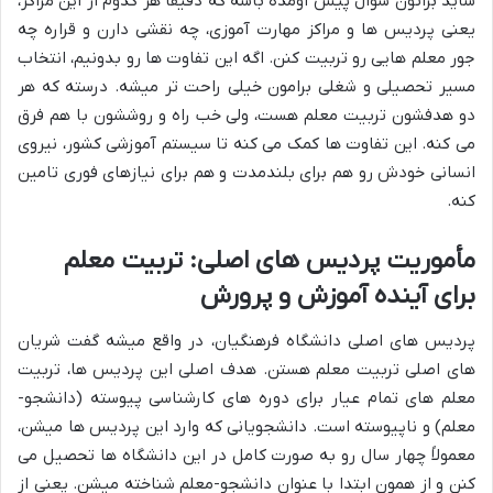
شاید براتون سؤال پیش اومده باشه که دقیقاً هر کدوم از این مراکز،
یعنی پردیس ها و مراکز مهارت آموزی، چه نقشی دارن و قراره چه
جور معلم هایی رو تربیت کنن. اگه این تفاوت ها رو بدونیم، انتخاب
مسیر تحصیلی و شغلی برامون خیلی راحت تر میشه. درسته که هر
دو هدفشون تربیت معلم هست، ولی خب راه و روششون با هم فرق
می کنه. این تفاوت ها کمک می کنه تا سیستم آموزشی کشور، نیروی
انسانی خودش رو هم برای بلندمدت و هم برای نیازهای فوری تامین
کنه.
مأموریت پردیس های اصلی: تربیت معلم
برای آینده آموزش و پرورش
پردیس های اصلی دانشگاه فرهنگیان، در واقع میشه گفت شریان
های اصلی تربیت معلم هستن. هدف اصلی این پردیس ها، تربیت
معلم های تمام عیار برای دوره های کارشناسی پیوسته (دانشجو-
معلم) و ناپیوسته است. دانشجویانی که وارد این پردیس ها میشن،
معمولاً چهار سال رو به صورت کامل در این دانشگاه ها تحصیل می
کنن و از همون ابتدا با عنوان دانشجو-معلم شناخته میشن. یعنی از