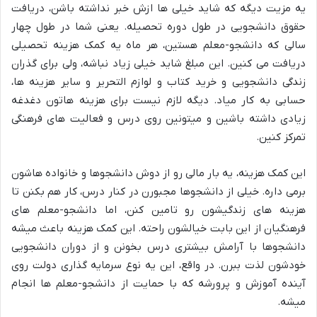
یه مزیت دیگه که شاید خیلی ها ازش خبر نداشته باشن، دریافت
حقوق دانشجویی در طول دوره تحصیله. یعنی شما در طول چهار
سالی که دانشجو-معلم هستین، هر ماه یه کمک هزینه تحصیلی
دریافت می کنین. این مبلغ شاید خیلی زیاد نباشه، ولی برای گذران
زندگی دانشجویی و خرید کتاب و لوازم التحریر و سایر هزینه ها،
حسابی به کار میاد. دیگه لازم نیست برای هزینه هاتون دغدغه
زیادی داشته باشین و میتونین روی درس و فعالیت های فرهنگی
تمرکز کنین.
این کمک هزینه، یه بار مالی رو از دوش دانشجوها و خانواده هاشون
برمی داره. خیلی از دانشجوها مجبورن در کنار درس، کار هم بکنن تا
هزینه های زندگیشون رو تامین کنن، اما دانشجو-معلم های
فرهنگیان از این بابت خیالشون راحته. این کمک هزینه باعث میشه
دانشجوها با آرامش بیشتری درس بخونن و از دوران دانشجویی
خودشون لذت ببرن. در واقع، این یه نوع سرمایه گذاری دولت روی
آینده آموزش و پرورشه که با حمایت از دانشجو-معلم ها انجام
میشه.