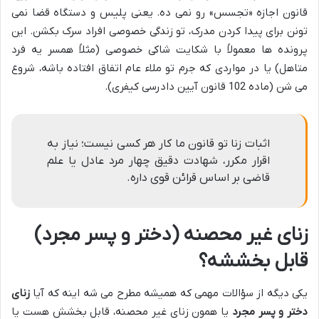
قانون اجازه «تجسس» رو نمی ده. یعنی پلیس و دستگاه قضا نمی
تونن برای پیدا کردن مدرک، تو زندگی خصوصی افراد سرک بکشن. این
پرونده ها معمولاً با شکایت شاکی خصوصی (مثلاً همسر یه فرد
متاهل) یا در مواردی که جرم تو ملاء عام اتفاق افتاده باشه، شروع
می شن (ماده 102 قانون آیین دادرسی کیفری).
اثبات زنا تو قانون ما کار هر کسی نیست؛ نیاز به
اقرار مکرر، شهادت دقیق چهار مرد عادل یا علم
قاضی بر اساس قرائن قوی داره.
زنای غیر محصنه (دختر و پسر مجرد)
قابل بخششه؟
یکی دیگه از سؤالات مهمی که همیشه مطرح می شه اینه که آیا
زنای
دختر و پسر مجرد
یا همون زنای غیر محصنه، قابل بخشش هست یا