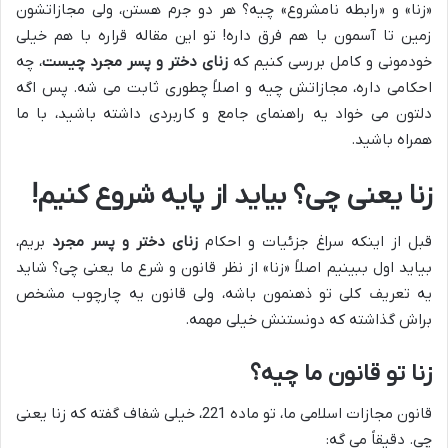
«زنا» و «رابطه نامشروع» چیه؟ هر دو جرم هستن، ولی مجازاتشون
زمین تا آسمون با هم فرق داره! تو این مقاله قراره با هم خیلی
خودمونی و کامل بررسی کنیم که
زنای دختر و پسر مجرد چیست
، چه
احکامی داره، مجازاتش چیه و اصلاً چطوری ثابت می شه. پس اگه
دلتون می خواد یه راهنمای جامع و کاربردی داشته باشید، با ما
همراه باشید.
زنا یعنی چی؟ بیاید از پایه شروع کنیم!
قبل از اینکه سراغ جزئیات و احکام
زنای دختر و پسر مجرد
بریم،
بیاید اول ببینیم اصلاً «زنا» از نظر قانون و شرع ما یعنی چی؟ شاید
یه تعریف کلی تو ذهنمون باشه، ولی قانون یه چارچوب مشخص
براش گذاشته که دونستنش خیلی مهمه.
زنا تو قانون ما چیه؟
قانون مجازات اسلامی ما، تو ماده 221، خیلی شفاف گفته که زنا یعنی
چی. دقیقاً می گه: