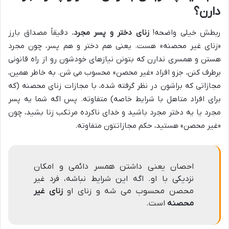
دارن؟
ربطش خیلی واضحه!
زنای دختر و پسر مجرد
، دقیقاً مصداق بارز
«زنای غیر محصنه» هست. یعنی هم دختر و هم پسر، چون مجرد
هستن و همسری ندارن که بتونن نیازهای خودشون رو از راه قانونی
برطرف کنن، جزو افراد «غیر محصن» محسوب می شن. به خاطر همین،
مجازاتی که براشون در نظر گرفته شده، با مجازات زنای محصنه (که
برای افراد متاهل با شرایط خاصه) متفاوته. پس اگه شما یه پسر
مجرد یا یه دختر مجرد باشید و خدای ناکرده مرتکب زنا بشید، چون
«غیر محصن» هستید، حکم مجازاتتون متفاوته.
احصان یعنی داشتن همسر دائمی و امکان
نزدیکی با او. اگه این شرایط نباشه، فرد غیر
محصن محسوب می شه و زنای او
زنای غیر
محصنه
است.