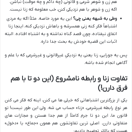
هم زن و شوهر شرعی و قانونی (چه دائم و چه موقت) نباشن.
اگه زن و شوهر با هم نزدیکی کنن، خب معلومه که زنا نیست.
وطی به شبهه یعنی چی؟
این یه مورد خاصه. مثلاً اگه یه مردی
اشتباهاً فکر کنه زنی همسرشه و باهاش نزدیکی کنه، اینجا زنا
اتفاق نیفتاده، چون قصد گناه نداشته و به اشتباه افتاده. البته
اثبات این قضیه خودش یه بحث جدا داره.
پس یه جورایی، زنا یعنی یه نزدیکیِ غیرقانونی و غیرشرعی که با علم و
آگاهی انجام شده باشه.
تفاوت زنا و رابطه نامشروع (این دو تا با هم
فرق دارن!)
یکی از بزرگترین اشتباهاتی که خیلی ها می کنن، اینه که فکر می کنن
هر نوع رابطه غیرشرعی، «زنا» حساب می شه. ولی این طور نیست! تو
قانون ما، این دو تا جرم کاملاً از هم جدا هستن و مجازات های
متفاوتی دارن. اصلی ترین تفاوتشون هم همون «جماع» یا «دخول»
هست که بالاتر توضیح دادیم: