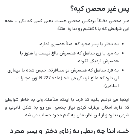
پس غیر محصن کیه؟
غیر محصن دقیقاً برعكس محصن هست. یعنی کسی که یکی یا همه
این شرایطی که بالا گفتیم رو نداره. مثلاً:
یه دختر یا پسر مجرد که اصلاً همسری نداره.
یه مرد یا زن متاهل که همسرش بالغ نیست یا هنوز با
همسرش نزدیکی نکرده.
یه فرد متاهل که همسرش تو مسافرته، حبس شده یا بیماری
ای داره که مانع نزدیکی می شه (ماده 227 قانون مجازات
اسلامی).
اینجا می تونیم بگیم که فرد، با اینکه متأهله، ولی به خاطر شرایطی
که داره، امکان برطرف کردن نیاز جنسی اش رو به شکل قانونی و
شرعی نداره و از این نظر، مثل یه آدم مجرد حساب می شه.
خب، اینا چه ربطی به زنای دختر و پسر مجرد