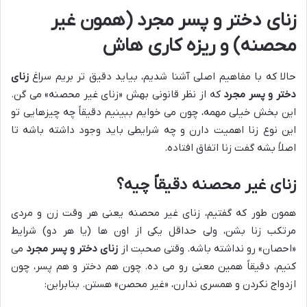
زنای دختر و پسر مجرد (همون غیر
محصنه) و ریزه کاری هاش
حالا که با مفاهیم اصلی آشنا شدیم، بیاید دقیق تر بریم سراغ
زنای
دختر و پسر مجرد
که از نظر قانونی بهش «زنای غیر محصنه» می گن.
این بخش خیلی مهمه، چون می خوایم ببینیم دقیقاً چه چیزهایی تو
این نوع زنا اهمیت دارن و چه شرایطی باید وجود داشته باشه تا
اصلاً بشه گفت زنا اتفاق افتاده.
زنای غیر محصنه دقیقاً چیه؟
همون طور که گفتیم، زنای غیر محصنه یعنی هر وقت زن و مردی
مرتکب زنا بشن، ولی حداقل یکی از اون ها (یا هر دو) شرایط
«احصان» رو نداشته باشه. وقتی صحبت از
زنای دختر و پسر مجرد
می
کنیم، دقیقاً همین معنی رو می ده. چون هم دختر و هم پسر، چون
ازدواج نکردن و همسری ندارن، «غیر محصن» هستن. بنابراین: