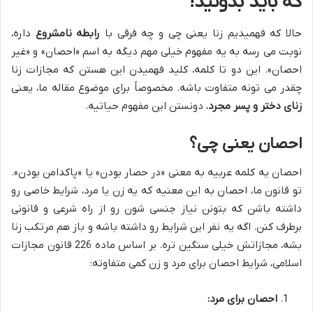
که باید بدونید!
حالا که فهمیدیم زنا یعنی چی و چه فرقی با
رابطه نامشروع
داره،
نوبت می رسه به یه مفهوم خیلی مهم دیگه به اسم «احصان» و «غیر
احصان». این دو تا کلمه، کلید فهمیدن این هستن که مجازات زنا
چقدر می تونه متفاوت باشه. مخصوصاً برای موضوع مقاله ما، یعنی
زنای دختر و پسر مجرد
، دونستن این مفهوم حیاتیه.
احصان یعنی چی؟
احصان یه کلمه عربیه به معنی «در حصار بودن» یا «پاکدامن بودن».
تو قانون ما، احصان به این معنیه که یه زن یا مرد، شرایط خاصی رو
داشته باشن که بتونن نیاز جنسی شون رو از راه شرعی و قانونی
برطرف کنن. اگه یه نفر این شرایط رو داشته باشه و باز هم مرتکب زنا
بشه، مجازاتش خیلی سنگین تره. بر اساس ماده 226 قانون مجازات
اسلامی، شرایط احصان برای مرد و زن کمی متفاوته:
احصان برای مرد: