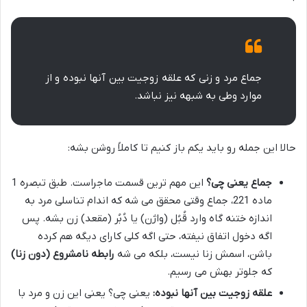
جماع مرد و زنی که علقه زوجیت بین آنها نبوده و از
موارد وطی به شبهه نیز نباشد.
حالا این جمله رو باید یکم باز کنیم تا کاملاً روشن بشه:
جماع یعنی چی؟
این مهم ترین قسمت ماجراست. طبق تبصره 1
ماده 221، جماع وقتی محقق می شه که اندام تناسلی مرد به
اندازه ختنه گاه وارد قُبُل (واژن) یا دُبُر (مقعد) زن بشه. پس
اگه دخول اتفاق نیفته، حتی اگه کلی کارای دیگه هم کرده
باشن، اسمش زنا نیست، بلکه می شه
رابطه نامشروع (دون زنا)
که جلوتر بهش می رسیم.
علقه زوجیت بین آنها نبوده:
یعنی چی؟ یعنی این زن و مرد با