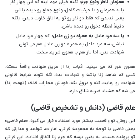
همزمان ناظر وقوع جرم:
نکته خیلی مهم اینه که این چهار نفر
باید همزمان و با جزئیات کامل، وقوع جماع رو دیده باشن.
یعنی ندیدن که فقط دو نفر رو تو یه اتاق خلوت دیدن، بلکه
دقیقاً لحظه دخول رو دیده باشن.
یا سه مرد عادل به همراه دو زن عادل:
اگه چهار مرد عادل
نباشن، سه مرد عادل به همراه دو زن عادل هم می تونن
شهادت بدن، اما باز هم با همون شرایط سخت.
همون طور که می بینید، اثبات زنا از طریق شهادت واقعاً سخته.
کسی که شاهد زنا باشه و شهادت بده، اگه نتونه شرایط قانونی
شهادت رو رعایت کنه و دروغ بگه، خودش مجازات قذف (تهمت زنا)
می شه که هشتاد ضربه شلاق داره.
علم قاضی (دانش و تشخیص قاضی)
این روش، تو واقعیت بیشتر مورد استفاده قرار می گیره. «علم قاضی»
یعنی قاضی با توجه به مجموعه قرائن، امارات، شواهد و مدارکی که
تو پرونده هست، به یقین برسه که جرم زنا اتفاق افتاده. این قرائن