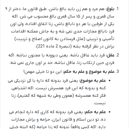
بلوغ:
هم مرد و هم زن باید بالغ باشن. طبق قانون ما، دختر از ۹
سال قمری و پسر از ۱۵ سال قمری بالغ محسوب می شن. اگه
یکی از طرفین یا هر دو نابالغ باشن، زنا اتفاق افتاده، ولی اون
فرد نابالغ مجازات حدی نمی شه و به جاش ممکنه اقدامات
تأمینی و تربیتی (مثل فرستادن به کانون اصلاح و تربیت)
براش در نظر گرفته بشه (تبصره 2 ماده 221).
عقل:
فرد باید عاقل باشه. یعنی دیوونه یا مجنون نباشه. اگه
فردی حین ارتکاب زنا، عاقل نباشه، حد بر اون جاری نمی شه.
علم به موضوع و علم به حکم:
این دو تا خیلی مهمن!
علم به موضوع:
یعنی فرد بدونه که داره با کی نزدیکی می
کنه و بدونه که این فرد همسرش نیست. اگه اشتباهی
فکر کنه همسرشه (همون وطی به شبهه که گفتیم)، زنا
نیست.
علم به حکم:
یعنی فرد بدونه که کاری که داره انجام می
ده، تو دین اسلام و قانون ایران، حرامه و براش مجازات
داره. اگه کسی واقعاً ندونه که زنا حرامه (که البته خیلی