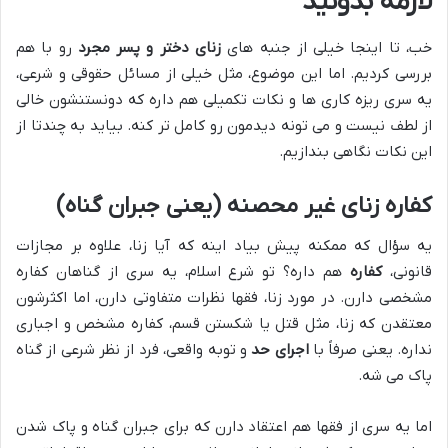
لازمه بدونید
خب، تا اینجا خیلی از جنبه های
زنای دختر و پسر مجرد
رو با هم
بررسی کردیم. اما این موضوع، مثل خیلی از مسائل حقوقی و شرعی،
یه سری ریزه کاری ها و نکات تکمیلی هم داره که دونستنشون خالی
از لطف نیست و می تونه دیدمون رو کامل تر کنه. بیاید به چندتا از
این نکات نگاهی بندازیم.
کفاره زنای غیر محصنه (یعنی جبران گناه)
یه سؤال که ممکنه پیش بیاد اینه که آیا زنا، علاوه بر مجازات
قانونی،
کفاره
هم داره؟ تو شرع اسلام، یه سری از گناهان کفاره
مشخصی دارن. در مورد زنا، فقها نظرات متفاوتی دارن، اما اکثرشون
معتقدن که زنا، مثل قتل یا شکستن قسم، کفاره مشخص و اجباری
نداره. یعنی صرفاً با
اجرای حد
و توبه واقعی، فرد از نظر شرعی از گناه
پاک می شه.
اما یه سری از فقها هم اعتقاد دارن که برای جبران گناه و پاک شدن