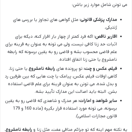
می تونن شامل موارد زیر باشن:
مدارک پزشکی قانونی:
مثل گواهی های تجاوز یا بررسی های
ژنتیکی.
اقاریر ناقص:
اگه فرد کمتر از چهار بار اقرار کنه، دیگه برای
اثبات حد زنا کافی نیست، ولی می تونه به عنوان یه قرینه برای
علم قاضی محسوب بشه و قاضی رو به یقین برسونه که رابطه
نامشروع یا حتی زنا اتفاق افتاده.
فیلم، عکس و چت:
تو پرونده های
رابطه نامشروع
یا حتی زنا،
گاهی اوقات فیلم، عکس، پیامک یا چت هایی که بین طرفین رد
و بدل شده، می تونن به عنوان قرینه برای علم قاضی استفاده
بشن. البته باید اصالت این مدارک تأیید بشه.
سایر شواهد و امارات:
هر مدرک و شاهدی که قاضی رو به یقین
برسونه، می تونه مورد استفاده قرار بگیره (ماده 160 و 179
قانون مجازات اسلامی).
یه نکته مهم اینه که تو جرائم منافی عفت، مثل زنا و
رابطه نامشروع
،