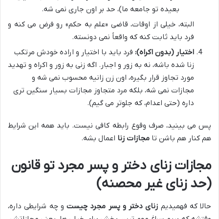
بعیده تو جامعه ما)، حد بر اون جاری نمی شه.
البته، خیلی از اوقات، قاضی «علم به حکم» رو فرض می کنه و
فرد باید ثابت کنه که واقعاً نمی دونسته.
اختیار (بدون اکراه):
فرد باید با اختیار و اراده خودش مرتکب
زنا شده باشه، نه به زور و اجبار. اگه زنی به زور و اکراه و تهدید
مورد تجاوز قرار بگیره، اون زن زانیه محسوب نمی شه و
مجازات نمی شه، بلکه مرد متجاوز مجازات بسیار سنگین تری
داره (حتی اعدام، که جلوتر می گیم).
پس می بینید، صرف وقوع رابطه کافی نیست. باید همه این شرایط
هم کنار هم باشن تا
مجازات زنا
اعمال بشه.
مجازات زنای دختر و پسر مجرد تو قانون
(حد زنای غیر محصنه)
حالا که فهمیدیم
زنای دختر و پسر مجرد چیست
و چه شرایطی داره،
وقتشه که بریم سراغ مهم ترین بخش برای خیلی ها، یعنی مجازاتش.