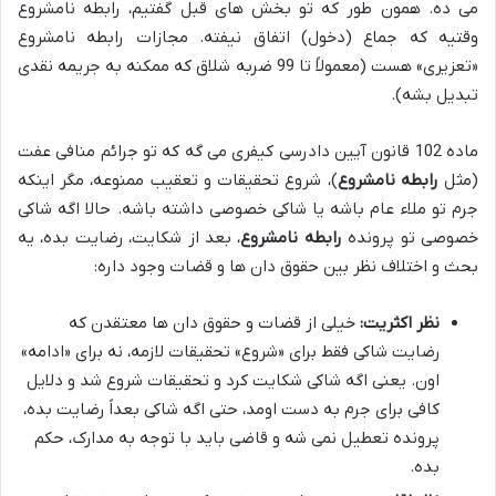
می ده. همون طور که تو بخش های قبل گفتیم، رابطه نامشروع
وقتیه که جماع (دخول) اتفاق نیفته. مجازات رابطه نامشروع
«تعزیری» هست (معمولاً تا 99 ضربه شلاق که ممکنه به جریمه نقدی
تبدیل بشه).
ماده 102 قانون آیین دادرسی کیفری می گه که تو جرائم منافی عفت
(مثل
رابطه نامشروع
)، شروع تحقیقات و تعقیب ممنوعه، مگر اینکه
جرم تو ملاء عام باشه یا شاکی خصوصی داشته باشه. حالا اگه شاکی
خصوصی تو پرونده
رابطه نامشروع
، بعد از شکایت، رضایت بده، یه
بحث و اختلاف نظر بین حقوق دان ها و قضات وجود داره:
نظر اکثریت:
خیلی از قضات و حقوق دان ها معتقدن که
رضایت شاکی فقط برای «شروع» تحقیقات لازمه، نه برای «ادامه»
اون. یعنی اگه شاکی شکایت کرد و تحقیقات شروع شد و دلایل
کافی برای جرم به دست اومد، حتی اگه شاکی بعداً رضایت بده،
پرونده تعطیل نمی شه و قاضی باید با توجه به مدارک، حکم
بده.