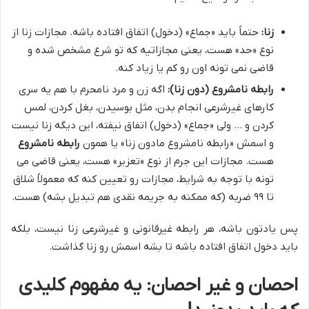
زنا:
حتماً باید «جماع» (دخول) اتفاق افتاده باشه. مجازات زنا از
نوع «حد» هست، یعنی مجازاتیه که تو شرع مشخص شده و
قاضی نمی تونه اون رو کم یا زیاد کنه.
رابطه نامشروع (دون زنا):
اگه زن و مرد نامحرم با هم یه سری
کارهای غیرشرعی انجام بدن، مثل بوسیدن، بغل کردن، لمس
کردن و … ولی «جماع» (دخول) اتفاق نیفته، این دیگه زنا نیست
و اسمش «رابطه نامشروع مادون زنا» یا همون
رابطه نامشروع
هست. مجازات این جرم از نوع «تعزیر» هست، یعنی قاضی می
تونه با توجه به شرایط، مجازات رو تعیین کنه که معمولاً شلاق
تا ۹۹ ضربه (که ممکنه به جریمه نقدی هم تبدیل بشه) هست.
پس یادتون باشه، هر رابطه غیرقانونی و غیرشرعی زنا نیست، بلکه
باید دخول اتفاق افتاده باشه تا بشه اسمش رو زنا گذاشت.
احصان و غیر احصان: یه مفهوم کلیدی