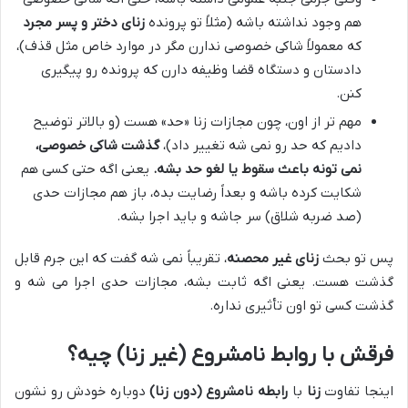
هم وجود نداشته باشه (مثلاً تو پرونده
زنای دختر و پسر مجرد
که معمولاً شاکی خصوصی ندارن مگر در موارد خاص مثل قذف)،
دادستان و دستگاه قضا وظیفه دارن که پرونده رو پیگیری
کنن.
مهم تر از اون، چون مجازات زنا «حد» هست (و بالاتر توضیح
دادیم که حد رو نمی شه تغییر داد)،
گذشت شاکی خصوصی،
نمی تونه باعث سقوط یا لغو حد بشه.
یعنی اگه حتی کسی هم
شکایت کرده باشه و بعداً رضایت بده، باز هم مجازات حدی
(صد ضربه شلاق) سر جاشه و باید اجرا بشه.
پس تو بحث
زنای غیر محصنه
، تقریباً نمی شه گفت که این جرم قابل
گذشت هست. یعنی اگه ثابت بشه، مجازات حدی اجرا می شه و
گذشت کسی تو اون تأثیری نداره.
فرقش با روابط نامشروع (غیر زنا) چیه؟
اینجا تفاوت
زنا
با
رابطه نامشروع (دون زنا)
دوباره خودش رو نشون