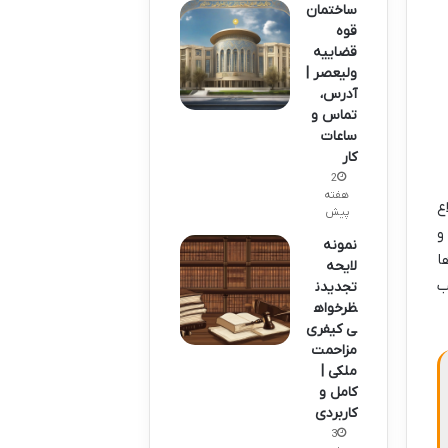
ساختمان
قوه
قضاییه
ولیعصر |
آدرس،
تماس و
ساعات
کار
2
هفته
ع
پیش
و
نمونه
ا
لایحه
ب
تجدیدن
ظرخواه
ی کیفری
مزاحمت
ملکی |
کامل و
کاربردی
3