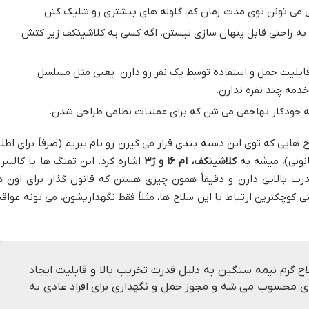
عنی می تونن توی مدت زمان کم، گلوله های بیشتری رو شلیک کنن.
 به راحتی قابل پنهان سازی نیستن. اگه کسی یه کلاشینکف زیر کتش
م قابلیت حمل و استفاده توسط یک نفر رو دارن. یعنی مثل مسلسل
خدمه چند نفره ندارن.
مه خودکار تهاجمی می شن که برای عملیات نظامی طراحی شدن.
ح هایی که توی این دسته بندی قرار می گیرن رو نام ببریم (صرفاً برای اطلا
نونی)، میشه به
کلاشینکف، ام ۱۶ و ژ۳
اشاره کرد. این تفنگ ها با کالیبر 
درت بالایی دارن و دقیقاً همون چیزی هستن که قانون گذار برای اون ه
 کوچکترین ارتباط با این سلاح ها، مثلاً فقط نگهداریشون، می تونه عواق
لاح گرم نیمه سنگین به دلیل قدرت تخریب بالا و قابلیت ایجاد
دی محسوب می شه و مجوز حمل و نگهداری برای افراد عادی به