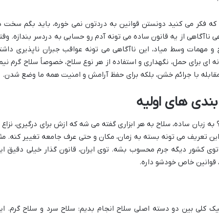
که فکر می کنید دونستن قوانین به دردتون نمی خوره، باید بگم سخت د
هی ناآگاهی از یه قانون ساده می تونه آدم رو حسابی به دردسر بندازه. وقت
 و مهمات وسط میاد، این ناآگاهی می تونه عواقب جبران ناپذیری داشت
 ای برای حمل، نگهداری و استفاده از هر نوع سلاح، خصوصاً سلاح گرم نیم
 مقابله با جرائم خشن، بلکه برای حفظ آرامش و امنیت همه ما وضع شدن.
ندی های اولیه
 به زبان ساده، سلاح به هر ابزاری گفته می شه که ازش برای درگیری، نزاع ی
ین تعریف می تونه بسته به زمان، مکان و حتی عرف جامعه تغییر کنه. مثلا
 توی کشور دیگه جرم محسوب بشه. توی ایران، قانون گذار خیلی دقیق ای
 قوانین خاص خودشو داره.
یک کلی بین دو دسته اصلی سلاح انجام بدیم: سلاح سرد و سلاح گرم. ای