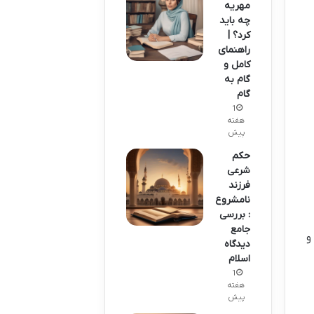
مهریه
چه باید
کرد؟ |
راهنمای
کامل و
گام به
گام
1
هفته
پیش
حکم
شرعی
فرزند
نامشروع
: بررسی
جامع
و
دیدگاه
اسلام
1
هفته
پیش