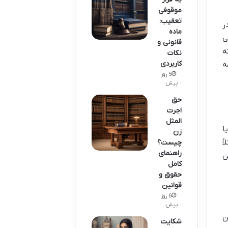
موقوفی
تعقیب:
ر
ماده
ی
قانونی و
ه
نکات
کاربردی
ه
5 روز
پیش
حق
اجرت
المثل
ا
زن
ً
چیست؟
راهنمای
ن
کامل
حقوق و
قوانین
6 روز
پیش
ن
شکایت