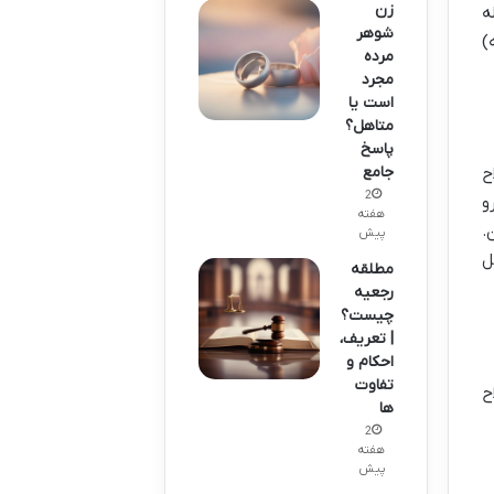
زن
ه
شوهر
)
مرده
مجرد
است یا
متاهل؟
پاسخ
جامع
ح
2
و
هفته
.
پیش
ل
مطلقه
رجعیه
چیست؟
| تعریف،
احکام و
تفاوت
ح
ها
2
هفته
پیش