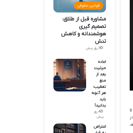
قوانین حقوقی
مشاوره قبل از طلاق:
تصمیم گیری
هوشمندانه و کاهش
تنش
3 روز پیش
اعاده
حیثیت
بعد از
منع
تعقیب:
هر آنچه
باید
بدانید!
و
4 روز
ر
پیش
،
اعتراض
به قرار