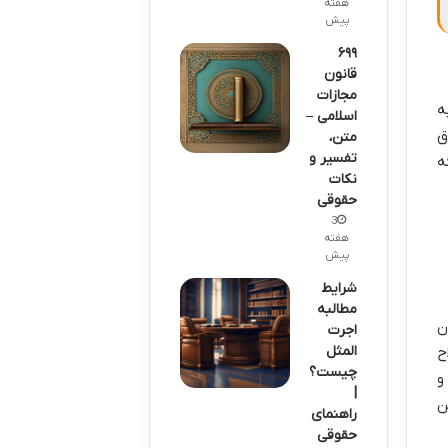
هفته
پیش
۶۹۹
قانون
مجازات
ه
اسلامی –
ق
متن،
تفسیر و
ه
نکات
حقوقی
3
هفته
پیش
شرایط
مطالبه
ن
اجرت
المثل
ح
چیست؟
 و
|
ن
راهنمای
حقوقی