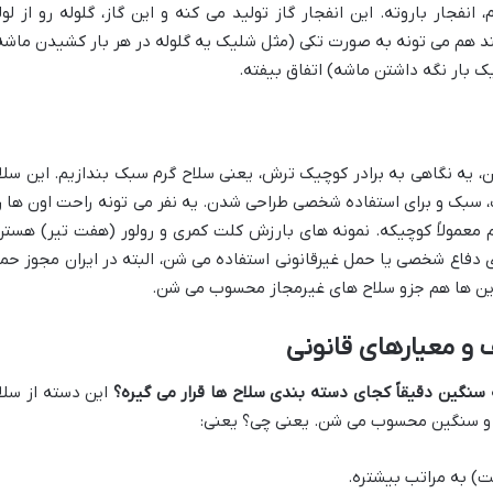
انفجار باروته. این انفجار گاز تولید می کنه و این گاز، گلوله رو از لول
ند هم می تونه به صورت تکی (مثل شلیک یه گلوله در هر بار کشیدن ماشه
ک بار نگه داشتن ماشه) اتفاق بیفته.
ن، یه نگاهی به برادر کوچیک ترش، یعنی سلاح گرم سبک بندازیم. این سلا
 سبک و برای استفاده شخصی طراحی شدن. یه نفر می تونه راحت اون ها ر
 معمولاً کوچیکه. نمونه های بارزش کلت کمری و رولور (هفت تیر) هستن
ای دفاع شخصی یا حمل غیرقانونی استفاده می شن، البته در ایران مجوز حم
 این ها هم جزو سلاح های غیرمجاز محسوب می شن.
 و معیارهای قانونی
 سنگین دقیقاً کجای دسته بندی سلاح ها قرار می گیره؟
این دسته از سلا
 و سنگین محسوب می شن. یعنی چی؟ یعنی:
) به مراتب بیشتره.