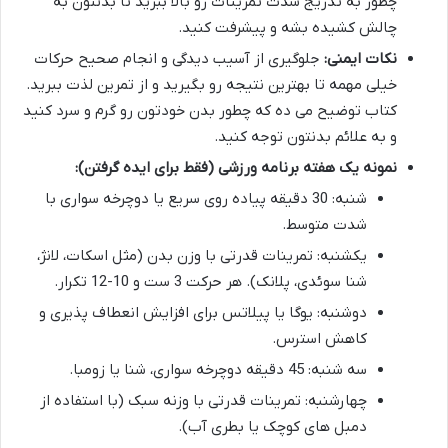
چطور به تدریج شدت تمرینات رو بالا ببرید تا بدنتون به
چالش کشیده بشه و پیشرفت کنید.
نکات ایمنی:
جلوگیری از آسیب دیدگی و انجام صحیح حرکات
خیلی مهمه تا بهترین نتیجه رو بگیرید و از تمرین لذت ببرید.
کتاب توضیح می ده که چطور بدن خودتون رو گرم و سرد کنید
و به علائم بدنتون توجه کنید.
نمونه یک هفته برنامه ورزشی (فقط برای ایده گرفتن):
شنبه: 30 دقیقه پیاده روی سریع یا دوچرخه سواری با
شدت متوسط.
یکشنبه: تمرینات قدرتی با وزن بدن (مثل اسکات، لانژ،
شنا سوئدی، پلانک). هر حرکت 3 ست و 10-12 تکرار.
دوشنبه: یوگا یا پیلاتس برای افزایش انعطاف پذیری و
کاهش استرس.
سه شنبه: 45 دقیقه دوچرخه سواری، شنا یا زومبا.
چهارشنبه: تمرینات قدرتی با وزنه سبک (با استفاده از
دمبل های کوچک یا بطری آب).