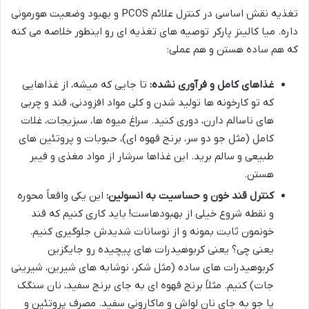
تغذیه نقش اساسی در کنترل علائم PCOS و بهبود وضعیت هورمونی
داره. میا کالینز پارکر توصیه های تغذیه ای رو اینطور خلاصه می کنه
که هم ساده هستن و هم عملی:
غذاهای کامل و فرآوری نشده:
تا جایی که میشه، از غذاهایی
که تو کارخونه ها تولید شدن و کلی مواد افزودنی، قند و چربی
های ناسالم دارن، دوری کنید. سراغ میوه ها، سبزیجات، غلات
کامل (مثل جو دو سر، برنج قهوه ای)، حبوبات و پروتئین های
طبیعی و سالم برید. این غذاها سرشار از مواد مغذی و فیبر
هستن.
کنترل قند خون و حساسیت به انسولین:
این یکی واقعاً محوره
و نقطه شروع خیلی از بهبودهاست! باید کاری کنیم که قند
خونمون ثابت بمونه و از نوسانات شدیدش جلوگیری کنیم.
یعنی چی؟ یعنی کربوهیدرات های پیچیده رو جایگزین
کربوهیدرات های ساده (مثل شکر، نوشابه های شیرین، شیرینی
جات) کنیم. مثلاً برنج قهوه ای به جای برنج سفید، نان سنگک
یا جو به جای نان لواش و ماکارونی سفید. مصرف پروتئین و