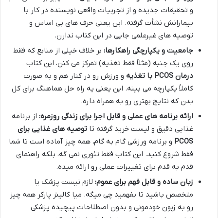
و تحقیقات جدیده و از تجربیات واقعی نویسنده در کار با
بیمارانش نشأت گرفته. این یعنی حرف های بی اساس و
توصیه های غیرعلمی جایی در این کتاب ندارن.
جامعیت و یکپارچگی راهکارها:
بر خلاف خیلی از منابع که فقط
روی یک جنبه (مثلاً فقط تغذیه) تمرکز می کنن، این کتاب
درمان PCOS با تغذیه
و ورزش رو در کنار هم و به صورت
کاملاً یکپارچه می بینه. این یعنی یه راه حل هماهنگ برای کل
بدن که نتایج بهتری رو به همراه داره.
ارائه برنامه های عملی و قابل اجرا برای زندگی روزمره:
از برنامه
غذایی دقیق و لیست خرید گرفته تا
توصیه های غذایی برای
PCOS
و برنامه ورزشی گام به گام، همه چیز آماده است تا شما
فقط شروع کنید. این کتاب فقط تئوری نمی گه، بلکه راهنمای
قدم به قدم برای تغییرات عملی رو ارائه میده.
زبان ساده و قابل فهم برای عموم:
لازم نیست پزشک یا
متخصص باشید تا بفهمید چی میگه. میا کالینز پارکر همه چیز
رو به زبون خودمونی و بدون اصطلاحات پیچیده پزشکی