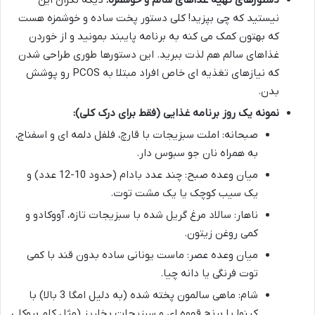
دستورهای تهیه غذاهای سالم و خوشمزه:
دیگه نگران این
نیستید که چی بپزید! کلی دستور پخت ساده و خوشمزه هست
که بهتون کمک می کنه به برنامه پایبند بمونید و از خوردن
غذاهای سالم هم لذت ببرید. این دستورها طوری طراحی شدن
که نیازهای تغذیه ای خاص افراد مبتلا به PCOS رو پوشش
بدن.
نمونه یک روز برنامه غذایی (فقط برای درک کلی):
صبحانه: املت سبزیجات با قارچ، فلفل دلمه ای و اسفناج،
به همراه نان جو سبوس دار.
میان وعده صبح: چند عدد بادام (حدود 10-12 عدد) و
یک سیب کوچک یا یک مشت توت.
ناهار: سالاد مرغ گریل شده با سبزیجات تازه، آووکادو و
کمی روغن زیتون.
میان وعده عصر: ماست یونانی ساده بدون قند با کمی
توت فرنگی یا دانه چیا.
شام: ماهی سالمون پخته شده (به دلیل امگا 3 بالا) با
کینوا یا برنج قهوه ای و سبزیجات بخارپز (مثل کلم بروکلی