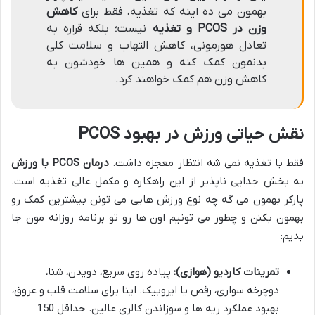
بهمون می ده اینه که تغذیه، فقط برای
کاهش
وزن در PCOS و تغذیه
نیست؛ بلکه قراره به
تعادل هورمونی، کاهش التهاب و سلامت کلی
بدنمون کمک کنه و همین ها خودشون به
کاهش وزن هم کمک خواهند کرد.
نقش حیاتی ورزش در بهبود PCOS
فقط با تغذیه نمی شه انتظار معجزه داشت.
درمان PCOS با ورزش
یه بخش جدایی ناپذیر از این راهکاره و مکمل عالی تغذیه است.
پارکر بهمون می گه چه نوع ورزش هایی می تونن بیشترین کمک رو
بهمون بکنن و چطور می تونیم اون ها رو تو برنامه روزانه مون جا
بدیم:
تمرینات کاردیو (هوازی):
پیاده روی سریع، دویدن، شنا،
دوچرخه سواری، رقص یا ایروبیک. اینا برای سلامت قلب و عروق،
بهبود عملکرد ریه ها و سوزاندن کالری عالین. حداقل 150