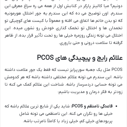
دونیم؟ میا کالینز پارکر در کتابش اول از همه می ره سراغ معرفی این
سندرم. اون توضیح می ده که این سندرم یه جور اختلال هورمونیه
که تو بدن خانم ها اتفاق می افته و معمولاً با کیست های کوچیکی تو
تخمدان ها و اختلال تو تخمک گذاری خودش رو نشون میده. این
اختلال می تونه زندگی روزمره خیلی ها رو تحت تأثیر قرار بده، از ظاهر
گرفته تا سلامت درونی و حتی باروری.
علائم رایج و پیچیدگی های PCOS
PCOS مثل یک جعبه سورپرایز نیست که فقط یک جور علامت داشته
باشه. این سندرم می تونه علائم مختلفی داشته باشه که هر کدومش
می تونه حسابی دردسرساز باشه. شناخت این علائم کمک می کنه تا
زودتر به فکر درمان و مدیریت باشیم:
قاعدگی نامنظم و PCOS:
شاید یکی از شایع ترین علائم باشه که
خیلی ها رو نگران می کنه. این نامنظمی می تونه شامل
پریودهای خیلی کم، خیلی زیاد یا کاملاً نامرتب باشه.