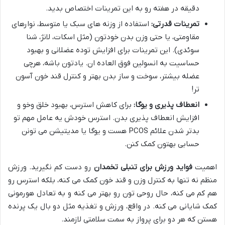
دقیقه در هفته رو به این تمرینات اختصاص بدید.
تمرینات قدرتی:
استفاده از وزنه های سبک یا متوسط، نوارهای
مقاومتی، یا حتی وزن بدن خودتون (مثل اسکات، لانژ، شنا
سوئدی). این تمرینات برای افزایش توده عضلانی و بهبود
حساسیت به انسولین فوق العاده ان. یادتون باشه، هرچی
عضله بیشتر، سوخت و ساز بدن بهتر و کنترل قند خون آسون
تر!
انعطاف پذیری و یوگا:
برای کاهش استرس، بهبود خلق وخو و
افزایش انعطاف پذیری بدن. استرس خودش یه عامل مهم تو
بدتر شدن علائم PCOS هست و یوگا یا مدیتیشن می تونن
حسابی بهتون کمک کنن.
اهمیت
فواید ورزش برای تنبلی تخمدان
رو دست کم نگیرید. ورزش
منظم نه تنها به کنترل وزن و قند خون کمک می کنه، بلکه استرس رو
هم کم می کنه، حال روحی تون رو بهتر می کنه و به تعادل هورمونی
کمک شایانی می کنه. در واقع، ورزش و تغذیه مثل دو بال یک پرنده
هستن که هر دو برای پرواز به سمت سلامتی لازمند.