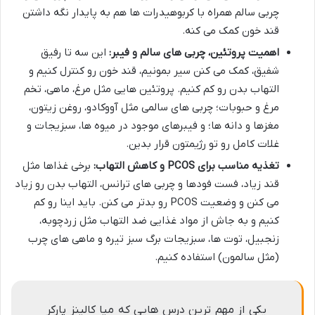
چربی سالم همراه با کربوهیدرات ها هم به پایدار نگه داشتن
قند خون کمک می کنه.
اهمیت پروتئین، چربی های سالم و فیبر:
این سه تا رفیق
شفیق، کمک می کنن سیر بمونیم، قند خون رو کنترل کنیم و
التهاب بدن رو کم کنیم. پروتئین هایی مثل مرغ، ماهی، تخم
مرغ و حبوبات؛ چربی های سالمی مثل آووکادو، روغن زیتون،
مغزها و دانه ها؛ و فیبرهای موجود در میوه ها، سبزیجات و
غلات کامل رو تو رژیمتون قرار بدین.
تغذیه مناسب برای PCOS
و کاهش التهاب:
برخی غذاها مثل
قند زیاد، فست فودها و چربی های ترانس، التهاب بدن رو زیاد
می کنن و وضعیت PCOS رو بدتر می کنن. باید اینا رو کم
کنیم و به جاش از مواد غذایی ضد التهاب مثل زردچوبه،
زنجبیل، توت ها، سبزیجات برگ سبز تیره و ماهی های چرب
(مثل سالمون) استفاده کنیم.
یکی از مهم ترین درس هایی که میا کالینز پارکر