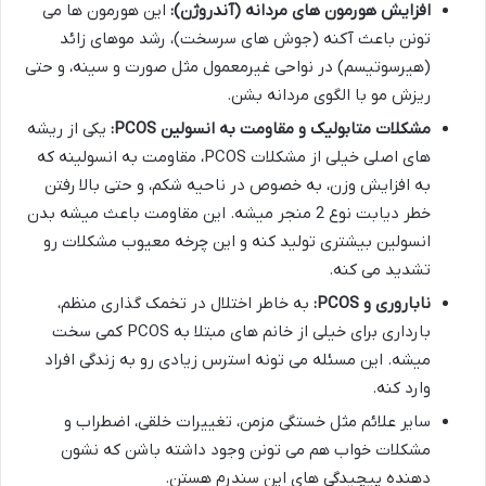
افزایش هورمون های مردانه (آندروژن):
این هورمون ها می
تونن باعث آکنه (جوش های سرسخت)، رشد موهای زائد
(هیرسوتیسم) در نواحی غیرمعمول مثل صورت و سینه، و حتی
ریزش مو با الگوی مردانه بشن.
مشکلات متابولیک و
مقاومت به انسولین PCOS
:
یکی از ریشه
های اصلی خیلی از مشکلات PCOS، مقاومت به انسولینه که
به افزایش وزن، به خصوص در ناحیه شکم، و حتی بالا رفتن
خطر دیابت نوع 2 منجر میشه. این مقاومت باعث میشه بدن
انسولین بیشتری تولید کنه و این چرخه معیوب مشکلات رو
تشدید می کنه.
ناباروری و PCOS:
به خاطر اختلال در تخمک گذاری منظم،
بارداری برای خیلی از خانم های مبتلا به PCOS کمی سخت
میشه. این مسئله می تونه استرس زیادی رو به زندگی افراد
وارد کنه.
سایر علائم مثل خستگی مزمن، تغییرات خلقی، اضطراب و
مشکلات خواب هم می تونن وجود داشته باشن که نشون
دهنده پیچیدگی های این سندرم هستن.