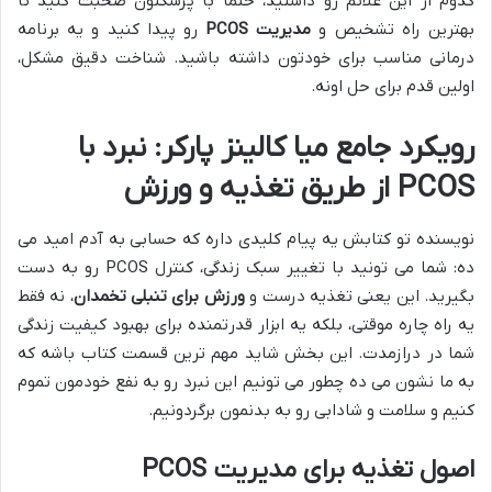
کدوم از این علائم رو داشتید، حتماً با پزشکتون صحبت کنید تا
بهترین راه تشخیص و
مدیریت PCOS
رو پیدا کنید و یه برنامه
درمانی مناسب برای خودتون داشته باشید. شناخت دقیق مشکل،
اولین قدم برای حل اونه.
رویکرد جامع میا کالینز پارکر: نبرد با
PCOS از طریق تغذیه و ورزش
نویسنده تو کتابش یه پیام کلیدی داره که حسابی به آدم امید می
ده: شما می تونید با تغییر سبک زندگی، کنترل PCOS رو به دست
بگیرید. این یعنی تغذیه درست و
ورزش برای تنبلی تخمدان
، نه فقط
یه راه چاره موقتی، بلکه یه ابزار قدرتمنده برای بهبود کیفیت زندگی
شما در درازمدت. این بخش شاید مهم ترین قسمت کتاب باشه که
به ما نشون می ده چطور می تونیم این نبرد رو به نفع خودمون تموم
کنیم و سلامت و شادابی رو به بدنمون برگردونیم.
اصول تغذیه برای مدیریت PCOS