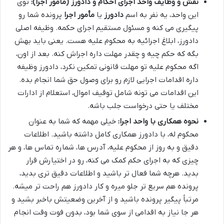
نقش و وظایف واحد اجرای احکام و دادورز (مأمور اجرا):
توی
این واحد، یه نفر به اسم
دادورز
یا
مأمور اجرا
پرونده شما رو
پیگیری می کنه و مسئول مستقیم اجرای حکمه. وظیفه اصلی
دادورز، ابلاغ اجرائیه به محکوم علیه هست. یعنی باید بهش
بگه که حکم چیه و چقدر مهلت داره اجراش کنه. بعد از اون،
اگه محکوم علیه تو مهلت قانونی تمکین نکرد، دادورز وظیفه
داره اقدامات اجرایی لازم رو برای وصول حق شما انجام بده.
این اقدامات می تونه شامل توقیف اموال، استعلام از ادارات
مختلف یا حتی درخواست جلب باشه.
نحوه همکاری با واحد اجرا:
خیلی مهمه که شما به عنوان
محکوم له، با دادورز همکاری کامل داشته باشید. اطلاعات
دقیق و به روز از محکوم علیه، آدرس ها، شماره تماس ها، و هر
چیزی که به اجرای حکم کمک می کنه، رو در اختیارش قرار
بدید. هرچه شما فعال تر باشید و اطلاعات دقیق تری بدید،
پرونده هم سریع تر جلو میره و کار دادورز هم راحت تر میشه.
مرتباً پیگیر پرونده باشید و از آخرین وضعیتش باخبر بشید و
هر جا نیاز به اقدامی از سوی شما بود، بدون فوت وقت انجام