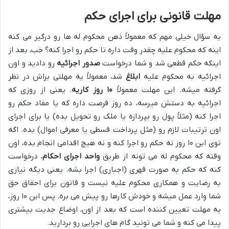
مهلت قانونی برای اجرای حکم
یه سؤال خیلی مهم که معمولاً ذهن محکوم له ها رو درگیر می کنه
اینه که محکوم علیه چقدر وقت داره تا حکم رو اجرا کنه؟ خب، بعد از
اینکه حکم قطعی شد و شما درخواست
صدور اجرائیه
رو دادید و اون
اجرائیه به محکوم علیه
ابلاغ
شد، معمولاً یه مهلتی براش در نظر
گرفته میشه. این مهلت معمولاً
۱۰ روز کاریه
. یعنی از روزی که
اجرائیه به دستش میرسه، ده روز فرصت داره که یا مفاد حکم رو
اجرا کنه (مثلاً پول رو بپردازه یا ملک رو تحویل بده) یا برای اجرای
اون ترتیبات لازم رو (مثل پرداخت قسطی یا معرفی اموال) بده. اگه
توی این ۱۰ روز نه حکم رو اجرا کنه و نه هیچ اقدامی انجام بده، اون
وقته که محکوم له می تونه از طریق
واحد اجرای احکام
، درخواست
کنه که حکم به صورت قهری (اجباری) اجرا بشه. یعنی دیگه نیازی
به رضایت و همکاری محکوم علیه نیست و قانون برای احقاق حق
شما وارد عمل میشه و خودش کارها رو پیش می بره. پس این ۱۰ روز،
یه مهلت تعیین کننده است که بعد از اون، اوضاع جدیت بیشتری
پیدا می کنه و شما می تونید گام های اجرایی رو بردارید.