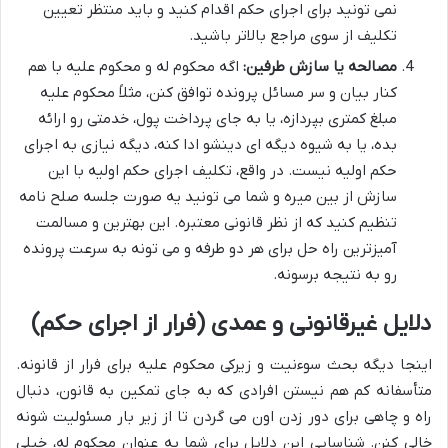
نمی تونید برای اجرای حکم اقدام کنید و باید منتظر تعیین
تکلیف از سوی مراجع بالاتر باشید.
مصالحه یا سازش طرفین:
اگه محکوم له و محکوم علیه با هم
کنار بیان و سر مسائل پرونده توافق کنن، مثلاً محکوم علیه
مبلغ کمتری بپردازه، یا به جای پرداخت پول، خدمتی رو ارائه
بده، یا به شیوه دیگه ای دینشو ادا کنه، دیگه نیازی به اجرای
حکم اولیه نیست. در واقع، تکلیف اجرای حکم اولیه با این
سازش از بین میره و شما می تونید یه صورت جلسه صلح نامه
تنظیم کنید که از نظر قانونی معتبره. این بهترین و مسالمت
آمیزترین راه حل برای هر دو طرفه و می تونه به سرعت پرونده
رو به نتیجه برسونه.
دلایل غیرقانونی و عمدی (فرار از اجرای حکم)
اینجا دیگه بحث سوءنیت و زیرکی محکوم علیه برای فرار از قانونه.
متأسفانه کم هم نیستن افرادی که به جای تمکین به قانون، دنبال
راه و چاهی برای دور زدن اون می گردن تا از زیر بار مسئولیت شونه
خالی کنن. شناسایی این دلایل برای شما به عنوان محکوم له، خیلی