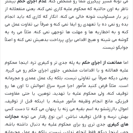
می تونه مسیر پیگیری شما رو مشخص کنه.
عدم اجرای حکم
بیشتر
ناظر به اون حالتیه که محکوم علیه کاری نمی کنه، یعنی منفعلانه از
زیر بار مسئولیت شونه خالی می کنه. انگار که کاری که باید انجام
بده رو نمی ده یا تعهدی رو ایفا نمی کنه و صرفاً بی تفاوت عمل می
کنه و به اخطاریه ها و مهلت ها توجهی نمی کنه. مثلاً می ره یه
گوشه می شینه و هیچ اقدامی برای پرداخت بدهیش نمی کنه و اصلاً
جوابگو نیست.
اما
ممانعت از اجرای حکم
یه پله جدی تر و کیفری تره. اینجا محکوم
علیه فعالانه و با اقدامات مشخص، جلوی اجرای حکم رو می گیره.
یعنی دیگه صرفاً بی تفاوتی نیست، بلکه یک عمل عمدی و مجرمانه
است. مثلاً فرض کنید مأمور اجرا میره سراغ اموالش تا اون ها رو
توقیف کنه، ولی محکوم علیه با تهدید، توهین، یا حتی مقاومت
فیزیکی، مانع انجام وظیفه مأمور میشه. یا اینکه قبل از توقیف،
اموال باارزششو به اسم بقیه می زنه یا پنهان می کنه تا دست کسی
بهش نرسه و قابل توقیف نباشن. این نوع رفتار می تونه
مجازات
های کیفری
جدی تری رو برای محکوم علیه به دنبال داشته باشه،
چون اینجا دیگه فقط انجام ندادن نیست، بلکه یه عمل مجرمانه