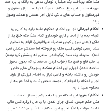
مثلاً حکم پرداخت یک میلیارد تومان بدهی به بانک یا پرداخت
مهریه همسر. این نوع احکام معمولاً با توقیف اموال منقول و
غیرمنقول و حساب های بانکی قابل اجرا هستن و هدف، وصول
پوله.
احکام غیرمالی:
تو این احکام، محکوم علیه باید یه کاری رو
انجام بده یا از انجام کاری خودداری کنه. مثلاً حکم
خلع ید
از
ملکی (یعنی بیرون کردن متصرف غیرقانونی)، الزام به تنظیم
سند رسمی (وقتی کسی ملک رو فروخته اما سندشو منتقل نمی
کنه)، استرداد یک سند (برگرداندن سندی که پیشش گرو بوده)،
یا حتی قلع و قمع بنا (خراب کردن ساختمانی که بدون مجوز
ساخته شده). اجرای این احکام ممکنه پیچیدگی های خاص
خودش رو داشته باشه و گاهی نیاز به اقدام فیزیکی از طرف
اجرای احکام یا انجام کار توسط شخص ثالث و اخذ هزینه از
محکوم علیه داره.
احکام کیفری:
این احکام مربوط به جرائم و مجازات هاست.
مثل حکم حبس، شلاق، جزای نقدی، یا رد مال (برگرداندن مالی
که به سرقت رفته). اجرای این احکام عمدتاً بر عهده دادسرا و