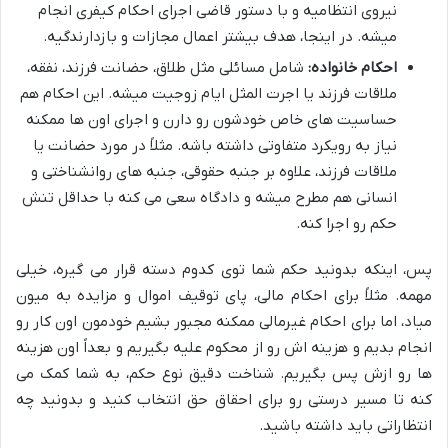
نیروی انتظامیه و با دستور قاضی اجرای احکام کیفری انجام
میشه. در اینجا، هدف بیشتر اعمال مجازات و بازدارندگیه.
احکام خانواده:
شامل مسائلی مثل طلاق، حضانت فرزند، نفقه،
ملاقات فرزند یا اجرت المثل ایام زوجیت میشه. این احکام هم
حساسیت های خاص خودشون رو دارن و اجرای اون ها ممکنه
نیاز به رویکرد متفاوتی داشته باشه. مثلاً در مورد حضانت یا
ملاقات فرزند، علاوه بر جنبه حقوقی، جنبه های روانشناختی و
انسانی هم مطرح میشه و دادگاه سعی می کنه با حداقل تنش
حکم رو اجرا کنه.
پس، اینکه بدونید حکم شما توی کدوم دسته قرار می گیره، خیلی
مهمه. مثلاً برای احکام مالی، پای توقیف اموال و مزایده به میون
میاد، اما برای احکام غیرمالی ممکنه مجبور بشیم خودمون اون کار رو
انجام بدیم و هزینه اش رو از محکوم علیه بگیریم و بعداً اون هزینه
ها رو ازش پس بگیریم. شناخت دقیق نوع حکم، به شما کمک می
کنه تا مسیر درستی رو برای احقاق حق انتخاب کنید و بدونید چه
انتظاراتی باید داشته باشید.