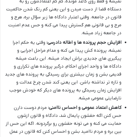
نمیشه و فقط روی کاغذ مونده، کم کم اعتمادشون رو به
دستگاه قضا از دست میدن و این یعنی کم رنگ شدن حاکمیت
قانون در جامعه. وقتی اعتبار دادگاه ها زیر سؤال بره، هرج و
مرج و بی قانونی هم گسترش پیدا می کنه و حس عدم امنیت
در جامعه زیاد میشه.
افزایش حجم پرونده ها و اطاله دادرسی:
وقتی یه حکم اجرا
نمیشه، پرونده کش پیدا می کنه و مدام مراحل اجرایی و
پیگیری های جدیدی براش ایجاد میشه. این باعث میشه
دادگاه ها و واحد اجرای احکام، درگیر پرونده های تکراری و
قدیمی بشن و زمان بیشتری برای رسیدگی به پرونده های جدید
و تازه تر نداشته باشن. این یعنی کند شدن چرخ عدالت و
افزایش زمان رسیدگی به پرونده های دیگر که خودش موجب
نارضایتی عمومی میشه.
کاهش اعتماد عمومی و احساس ناامنی:
مردم دوست دارن
حس کنن اگه حقشون پایمال شد، دادگاه و قانون ازشون
حمایت می کنه و می تونه حقشون رو برگردونه. اگه این حس از
بین بره و مردم ناامید بشن و احساس کنن که قانون در عمل