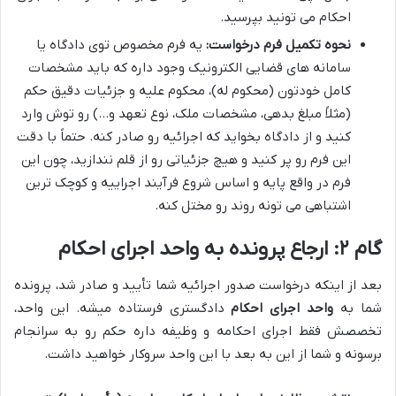
احکام می تونید بپرسید.
نحوه تکمیل فرم درخواست:
یه فرم مخصوص توی دادگاه یا
سامانه های قضایی الکترونیک وجود داره که باید مشخصات
کامل خودتون (محکوم له)، محکوم علیه و جزئیات دقیق حکم
(مثلاً مبلغ بدهی، مشخصات ملک، نوع تعهد و…) رو توش وارد
کنید و از دادگاه بخواید که اجرائیه رو صادر کنه. حتماً با دقت
این فرم رو پر کنید و هیچ جزئیاتی رو از قلم نندازید، چون این
فرم در واقع پایه و اساس شروع فرآیند اجراییه و کوچک ترین
اشتباهی می تونه روند رو مختل کنه.
گام ۲: ارجاع پرونده به واحد اجرای احکام
بعد از اینکه درخواست صدور اجرائیه شما تأیید و صادر شد، پرونده
شما به
واحد اجرای احکام
دادگستری فرستاده میشه. این واحد،
تخصصش فقط اجرای احکامه و وظیفه داره حکم رو به سرانجام
برسونه و شما از این به بعد با این واحد سروکار خواهید داشت.