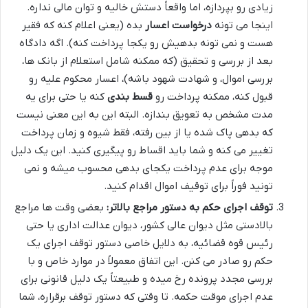
زیادی رو بپردازه، اما واقعاً دستش خالیه و توان مالی نداره.
اینجا می تونه
درخواست اعسار
بده (یعنی اعلام کنه که فقیر
هست و نمی تونه بدهیش رو یکجا پرداخت کنه). اگه دادگاه
بعد از بررسی و تحقیق (که ممکنه شامل استعلام از بانک ها،
بررسی اموال، و شهادت شهود باشه)، اعسار محکوم علیه رو
قبول کنه، ممکنه پرداخت رو
قسط بندی
کنه یا حتی برای یه
مدت مشخص به تعویق بندازه. البته این به این معنی نیست
که بدهی پاک شده یا از بین رفته، فقط شیوه و زمان پرداخت
تغییر می کنه و شما باید اقساط رو پیگیری کنید. این یک دلیل
موجه برای عدم پرداخت یکجای بدهی محسوب میشه و نمی
تونید فوراً برای توقیف اموال اقدام کنید.
توقف اجرای حکم به دستور مراجع بالاتر:
بعضی وقت ها مراجع
بالادستی مثل دیوان عالی کشور، دیوان عدالت اداری یا حتی
رئیس قوه قضائیه، به دلایل خاصی دستور توقف اجرای یک
حکم رو صادر می کنن. این اتفاق معمولاً در موارد خاص و با
بررسی مجدد پرونده رخ میده و طبیعتاً یک دلیل قانونی برای
عدم اجرای موقت حکمه. تا وقتی که دستور توقف برقراره، شما