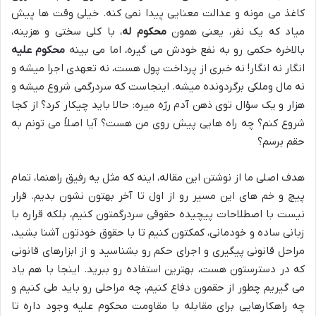
کاغذ می مونه و عدالت معنایی پیدا نمی کنه. خیلی وقت ها پیش
میاد که یک نفر، یعنی همون
محکوم له
، با کلی سختی و هزینه،
بالاخره حکمی رو به نفع خودش می گیره، اما می بینه
محکوم علیه
انگار نه انگار! نه خبری از پرداخت پول هست، نه تعهدی اجرا میشه و
نه مال وملکی برگردونده میشه. اینجاست که سردرگمی شروع میشه و
هزار و یک سؤال توی ذهن آدم رژه میره: حالا باید چیکار کرد؟ از کجا
شروع کنم؟ چه راه هایی پیش روی من هست؟ آیا اصلاً می تونم به
حقم برسم؟
هدف اصلی ما از نوشتن این مقاله، اینه که مثل یه رفیق راهنما، تمام
پیچ و خم های این مسیر رو از اول تا آخر بهتون نشون بدیم. قرار
نیست با اصطلاحات پیچیده حقوقی سردرگمتون کنیم، بلکه قراره با
زبانی ساده و خودمانی، کمکتون کنیم تا با حقوق خودتون آشنا بشید،
مراحل قانونی پیگیری و اجرای حکم رو بشناسید و از ابزارهای قانونی
که در دسترستون هست، بهترین استفاده رو ببرید. اینجا با هم یاد
می گیریم چطور از حقمون دفاع کنیم، چه مراحلی رو باید طی کنیم و
چه راهکارهایی برای مقابله با مقاومت محکوم علیه وجود داره تا