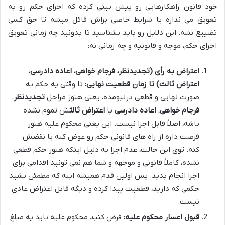
خود قانون راهکارهایی رو پیش بینی کرده که اجرای حکم رو به
تعویق می ندازه یا شرایط خاصی براش قائل میشه تا حق کسی
تضییع نشه. این دلایل رو باید بشناسید تا بدونید چه زمانی تعویق
اجرای حکم، موجه و قانونیه و چه زمانی نه:
اعتراض به رأی (تجدیدنظر، فرجام خواهی، اعاده دادرسی،
اعتراض ثالث) تا زمان قطعیت نهایی:
تا وقتی یه حکم به
صورت نهایی و قطعی درنیومده، یعنی هنوز مراحل
تجدیدنظر
،
فرجام خواهی
،
اعاده دادرسی
یا
اعتراض ثالث
ش تموم نشده
باشه، اصلاً قابل اجرا نیست. این یعنی محکوم علیه هنوز
فرصت داره از راه های قانونی حکم رو عوض کنه یا نقضش
کنه. توی این حالت، عدم اجرا به دلیل اینکه هنوز حکم قطعی
نشده، کاملاً قانونی و موجهه و شما هم نمی تونید اقدامی برای
اجرا انجام بدید. پس اولین قدم همیشه اینه که مطمئن بشید
حکمی که دارید، قطعیت پیدا کرده و دیگه قابل اعتراض عادی
نیست.
قبول اعسار محکوم علیه:
فرض کنید محکوم علیه باید یه مبلغ