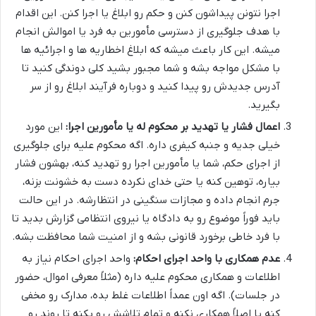
اجرا نتونن پیداشون کنن و حکم رو ابلاغ یا اجرا کنن. این اقدام
با هدف جلوگیری از دسترسی مأمورین به فرد یا اموالش انجام
میشه. این کار باعث میشه که ابلاغ اخطاریه ها و اجرائیه ها
با مشکل مواجه بشه و شما مجبور بشید کلی دوندگی کنید تا
آدرس جدیدش رو پیدا کنید و دوباره فرآیند ابلاغ رو از سر
بگیرید.
اعمال فشار یا تهدید بر محکوم له یا مأمورین اجرا:
این مورد
خیلی جدیه و جنبه کیفری داره. اگه محکوم علیه برای جلوگیری
از اجرای حکم، شما یا مأمورین اجرا رو تهدید کنه، بهشون فشار
بیاره، توهین کنه یا حتی خدای نکرده دست به خشونت بزنه،
جرم انجام داده و مجازات سنگینی در انتظارشه. در این حالت
باید فوراً موضوع رو به دادگاه یا نیروی انتظامی گزارش بدید تا
با فرد خاطی برخورد قانونی بشه و از امنیت شما محافظت بشه.
عدم همکاری با واحد اجرای احکام:
واحد اجرای احکام نیاز به
اطلاعات و همکاری محکوم علیه داره (مثلاً معرفی اموال، حضور
در جلسات). اگه اون عمداً اطلاعات غلط بده، مدارک رو مخفی
کنه یا اصلاً همکاری نکنه و تمام تلاشش رو بکنه تا روند رو