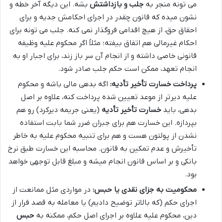
می تونه منجر به
جلب و بازداشتش
بشه. این دیگه آخر خطه و
نشون میده که قانون چقدر در اجرای احکامش جدیه و برای
احقاق حق، از هیچ اقدامی فروگذار نمی کنه. جلب می تونه برای
احکام غیرمالی هم اتفاق بیفته؛ مثلاً اگر محکوم علیه وظیفه
قانونی خاصی داشته و از انجام آن سر باز زند، برای اجبار او به
انجام تعهد، ممکن است حکم جلب صادر شود.
پرداخت خسارت تأخیر تأدیه:
اگه بدهی مالی باشه و محکوم
علیه دیرتر از موعد تعیین شده پرداخت کنه، علاوه بر اصل
بدهی، باید
خسارت تأخیر تأدیه
(یعنی جریمه دیرکرد) رو هم
بپردازه. این خسارت هم برای جبران ضرر شما بابت استفاده
نشدن از پولتون هست و هم برای تنبیه محکوم علیه به خاطر
تأخیرش و عدم تمکین به قانون. محاسبه این خسارت طبق نرخ
بانکی و بر اساس قانون انجام میشه و مبلغ قابل توجهی خواهد
بود.
محکومیت به جزای نقدی یا حبس:
در مواردی مثل ممانعت از
اجرای حکم (که بالاتر توضیح دادیم) یا معامله به قصد فرار از
دین، محکوم علیه علاوه بر اجرای اصل حکم، ممکنه به
حبس