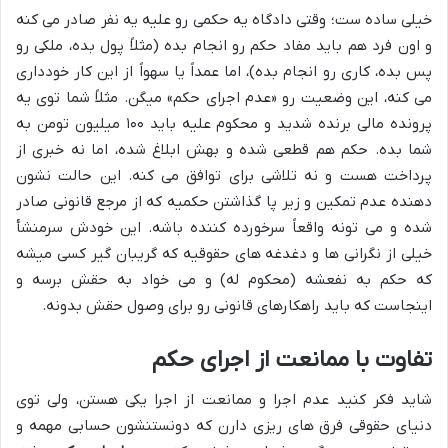
خیلی ساده ست؛ وقتی دادگاه یه حکمی رو علیه یه نفر صادر می کنه
و اون فرد هم باید مفاد حکم رو انجام بده (مثلاً پول بده، ملکی رو
پس بده، کاری رو انجام بده)، اما عمداً یا سهواً از این کار خودداری
می کنه، این وضعیت رو «عدم اجرای حکم» میگن. مثلاً شما توی یه
پرونده مالی برنده شدید و محکوم علیه باید ۱۰۰ میلیون تومن به
شما بده. حکم هم قطعی شده و بهش ابلاغ شده، اما نه خبری از
پرداخت هست و نه تلاشی برای توافق می کنه. این حالت نشون
دهنده عدم تمکین و زیر پا گذاشتن حکمیه که از مرجع قانونی صادر
شده و می تونه واقعاً سرخورده کننده باشه. این خودش سرمنشأ
خیلی از نگرانی ها و دغدغه های حقوقیه که گریبان گیر کسی میشه
که حکم به نفعشه (محکوم له) و می خواد به حقش برسه و
اینجاست که باید راهکارهای قانونی رو برای وصول حقش بدونه.
تفاوت با ممانعت از اجرای حکم
شاید فکر کنید عدم اجرا و ممانعت از اجرا یکی هستن، ولی توی
دنیای حقوقی فرق های ریزی دارن که دونستنشون حسابی مهمه و