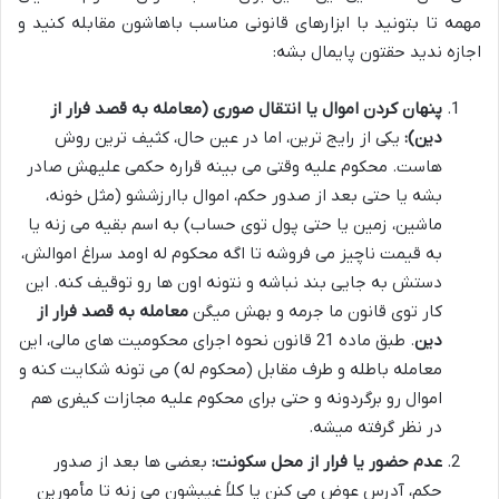
مهمه تا بتونید با ابزارهای قانونی مناسب باهاشون مقابله کنید و
اجازه ندید حقتون پایمال بشه:
پنهان کردن اموال یا انتقال صوری (معامله به قصد فرار از
دین):
یکی از رایج ترین، اما در عین حال، کثیف ترین روش
هاست. محکوم علیه وقتی می بینه قراره حکمی علیهش صادر
بشه یا حتی بعد از صدور حکم، اموال باارزششو (مثل خونه،
ماشین، زمین یا حتی پول توی حساب) به اسم بقیه می زنه یا
به قیمت ناچیز می فروشه تا اگه محکوم له اومد سراغ اموالش،
دستش به جایی بند نباشه و نتونه اون ها رو توقیف کنه. این
کار توی قانون ما جرمه و بهش میگن
معامله به قصد فرار از
دین
. طبق ماده 21 قانون نحوه اجرای محکومیت های مالی، این
معامله باطله و طرف مقابل (محکوم له) می تونه شکایت کنه و
اموال رو برگردونه و حتی برای محکوم علیه مجازات کیفری هم
در نظر گرفته میشه.
عدم حضور یا فرار از محل سکونت:
بعضی ها بعد از صدور
حکم، آدرس عوض می کنن یا کلاً غیبشون می زنه تا مأمورین