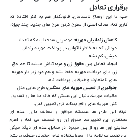
برقراری تعادل
خب، با این اوضاع نابسامان، قانونگذار هم به فکر افتاده که
کاری کنه. هدف اصلی از مطرح کردن طرح های جدید، چند چیزه:
کاهش زندانیان مهریه:
مهمترین هدف اینه که تعداد
مردانی که به خاطر ناتوانی در پرداخت مهریه زندانی
میشن، کم بشه.
ایجاد تعادل بین حقوق زن و مرد:
تلاش میشه تا هم حق
زن برای دریافت مهریه حفظ بشه و هم مرد زیر بار مهریه
های نامتعارف و غیرقابل پرداخت نره.
جلوگیری از تعیین مهریه های سنگین:
طرح هایی مثل
مالیات مهریه، دنبال این هستن که خانواده ها رو تشویق
کنن مهریه های واقع بینانه تری تعیین کنن.
البته این طرح ها همیشه موافق و مخالف دارن. عده ای
معتقدن این تغییرات، حقوق زن رو ضعیف می کنه و اهرم
حمایتی اون ها رو از بین میبره. در مقابل، عده ای دیگه میگن
این تغییرات لازمه تا از سوءاستفاده های احتمالی جلوگیری بشه