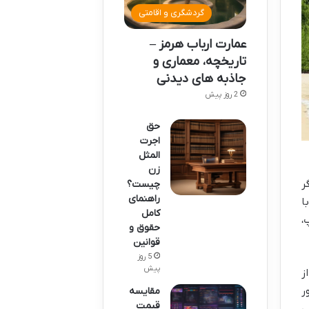
گردشگری و اقامتی
عمارت ارباب هرمز –
تاریخچه، معماری و
جاذبه های دیدنی
2 روز پیش
حق
اجرت
المثل
زن
ر
چیست؟
راهنمای
ا
کامل
پ،
حقوق و
قوانین
5 روز
پیش
ز
ر
مقایسه
قیمت
ی