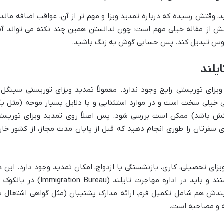
، وقتش رسیده که درباره تمدید ویزا و مهم تر از آن، عواقب اضافه ماند
ت کنیم. این بخش از مقاله خیلی مهم است؛ چون ندانستن همین چند نکته می تواند آ
 کابوس تبدیل کند. پس حسابی گوش به زنگ باشید.
یلند
یزای توریستی رایج وجود ندارد. معمولاً تمدید ویزای توریستی سینگل 
ی خیلی سخت است و در موارد استثنایی و با دلایل بسیار موجه (مثل ی
تش باشد) ممکن است بررسی شود. پس اصلاً روی تمدید ویزای توریست
ی سفرتان را طوری انجام دهید که قبل از پایان مدت مجاز، از کشور خار
ویزای تحصیلی، کاری، بازنشستگی یا ازدواج، امکان تمدید وجود دارد. این ه
معمولاً با مدارک و شرایط خاصی همراه هستند و باید در اداره مهاجرت تایلند (Immigration Bureau) 
ندش هم شامل تکمیل فرم، ارائه مدارک پشتیبان (مثل گواهی اشتغال ب
ه و مصاحبه است.