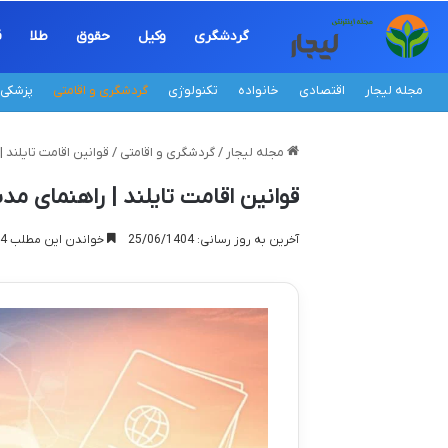
گردشگری
وکیل
حقوق
طلا
ق
مجله لیجار
اقتصادی
خانواده
تکنولوژی
گردشگری و اقامتی
پزشکی
مجله لیجار
/
گردشگری و اقامتی
/
قوانین اقامت تایلند 
قوانین اقامت تایلند | راهنمای مد
آخرین به روز رسانی: 25/06/1404
خواندن این مطلب 14 دقیقه زمان میبرد