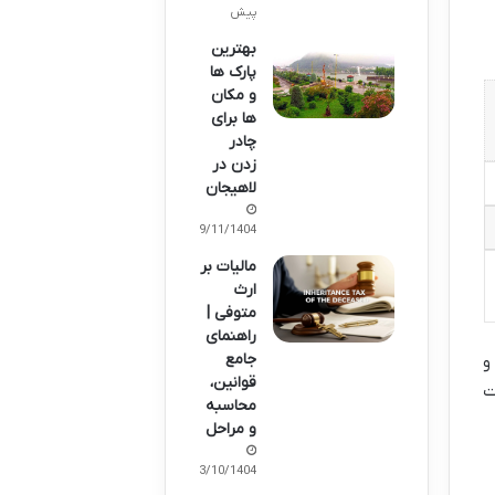
پیش
بهترین
پارک ها
و مکان
ها برای
چادر
زدن در
لاهیجان
29/11/1404
مالیات بر
ارث
متوفی |
راهنمای
جامع
و
قوانین،
ت
محاسبه
و مراحل
03/10/1404