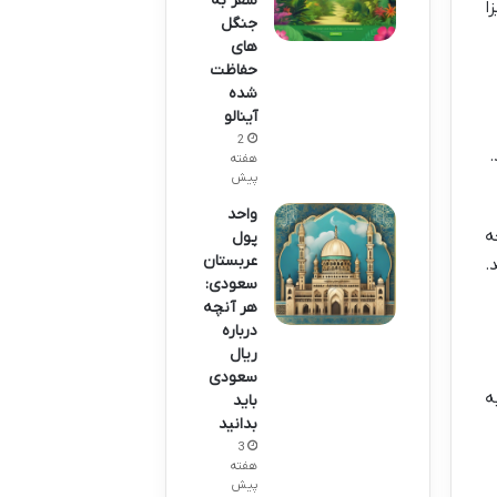
سفر به
ا
جنگل
های
حفاظت
شده
آینالو
2
.
هفته
پیش
واحد
ه
پول
عربستان
.
سعودی:
هر آنچه
درباره
ریال
سعودی
ه
باید
بدانید
3
هفته
پیش