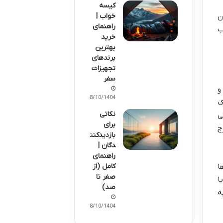
کیسه
خواب |
ن
راهنمای
ب
خرید
بهترین
برندهای
تجهیزات
سفر
و
08/10/1404
ک
نکاتی
ی
برای
ج
بازدیدکنن
دگان |
راهنمای
کامل (از
ا
صفر تا
در بانکوک یا
صد)
ه
08/10/1404