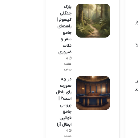
پارک
جنگلی
گیسوم |
هنوز
راهنمای
جامع
سفر و
 وارد
نکات
ضروری
4
هفته
پیش
در چه
.
صورت
 روز در تایلند
رای باطل
است؟ |
بررسی
جامع
قوانین
ابطال آرا
4
هفته