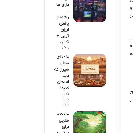
بازی ها
و
–
ل
راهنمای
یافتن
ارزان
ترین ها
،
6 روز
ه
پیش
ه
۱۰ غذای
محلی
شیراز که
باید
امتحان
کنید!
ن
2
ر
هفته
پیش
۱۰ نکته
طلایی
برای