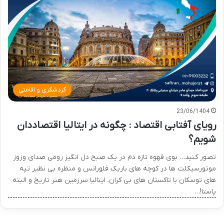
گردشگری و اقامتی
23/06/1404
رویای آفتابی اقتصاد : چگونه در ایتالیا اقتصاددان
شویم؟
تصور کنید… بوی قهوه تازه دم در یک صبح دل انگیز رومی صدای وزوز
موتورسیکلت ها در کوچه های باریک فلورانس و منظره بی نظیر تپه
های توسکان با تاکستان های بی کران. ایتالیا سرزمین هنر تاریخ و البته
پاستا!…