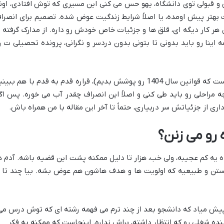
 و قبولی توی دانشگاه، یهو حس می کنی این مسیری که توش افتادی، اون
 بهتر پیش اومده، یا اصلاً شرایط زندگیت عوض شده. تصمیم برای انصرا
 هر کار دیگه ای، قلق ها و جزئیات خاص خودش رو داره. از مدارک گرفته ت
 اینا رو باید بدونی تا بتونی بدون دردسر و نگرانی، پرونده تحصیلی ت ر
تو این راهنمای کامل و به روز (حواسمون هست که قوانین سال 1404 رو پوشش بدیم)، قراره قدم به قدم با هم ببی
 چه مراحلی رو باید طی کنی و اصلاً این انصراف چقدر آب می خوره. پس اگ
ری از جزئیاتش سر دربیاری، حتماً تا آخر این مقاله با من همراه باش.
 رو می زنن؟
ه یه کم عجیبه، ولی خب، هزار تا دلیل ممکنه پشت این قضیه باشه. آدم ه
ستن و طبیعیه که اولویت ها و هدف هاشون هم عوض بشه. بیا چند تا ا
پیش میاد که دانشجو بعد از چند ترم می فهمه رشته ای که توش درس می
نده شغلی رو که انتظار داشته، براش نداره. اینجاست که ممکنه به فکر