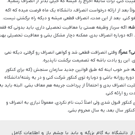
بت کنی، برات سابقه اخراج رد میشه که خیلی بدتر از انصراف رسمیه.
لاً بعد از ارائه درخواست انصراف، دانشگاه یک ماه فرصت میده که اگه
 کنی. بعد از این مدت، انصراف قطعی میشه و دیگه راه برگشتی نیست.
شه:
اگه سرباز وظیفه هستی یا معافیت تحصیلی داری، باید بدونی که فقط
ی. اگه دوباره انصراف بدی، ممکنه دچار مشکل بشی و معافیت تحصیلی به
 عمراً!:
وقتی انصرافت قطعی شد و گواهی انصراف رو گرفتی، دیگه نمی
دی. این رو یادت باشه که تصمیمت برگشت ناپذیره.
ه:
خبر خوب اینه که طبق قوانین جدید سازمان سنجش (که برای کنکور
ی دوره روزانه باشی و دوباره توی کنکور شرکت کنی و در یه رشته/دانشگاه
لیت انصراف بدی و احتمالاً از پرداخت جریمه هم معاف بشی. البته باید به
 رو ارائه کنی.
 کنکور قبول شدی ولی اصلاً ثبت نام نکردی، معمولاً نیازی به انصراف و
کنکور سال بعد، یه سال محروم بشی.
ز دانشگاه یه گام بزرگه و باید با چشم باز و اطلاعات کامل