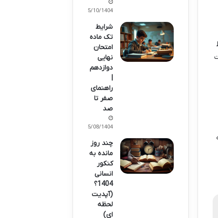
15/10/1404
شرایط
تک ماده
امتحان
ت
نهایی
دوازدهم
|
راهنمای
صفر تا
صد
25/08/1404
چند روز
مانده به
کنکور
انسانی
1404؟
(آپدیت
لحظه
ای)