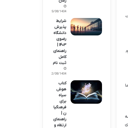
زمان
05/08/1404
ت
شرایط
پذیرش
دانشگاه
رضوی
۱۴۰۳ |
.
راهنمای
کامل
ثبت نام
02/08/1404
کتاب
ا
هوش
سیاه
برای
فرهنگیا
ن |
ه
راهنمای
ی
ارتقاء و