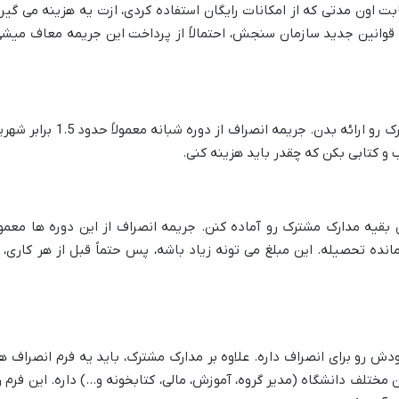
ابت اون مدتی که از امکانات رایگان استفاده کردی، ازت یه هزینه می گیره
قوانین جدید سازمان سنجش، احتمالاً از پرداخت این جریمه معاف میشی
دانشجویان دوره شبانه هم باید مدارک مشترک رو ارائه بدن. جریمه انصراف از دوره شبانه معمولاً حدود
 و کتابی بکن که چقدر باید هزینه کنی.
قیه مدارک مشترک رو آماده کنن. جریمه انصراف از این دوره ها معمولا
ده تحصیله. این مبلغ می تونه زیاد باشه، پس حتماً قبل از هر کاری، ا
ش رو برای انصراف داره. علاوه بر مدارک مشترک، باید یه فرم انصراف ه
مختلف دانشگاه (مدیر گروه، آموزش، مالی، کتابخونه و…) داره. این فرم ر