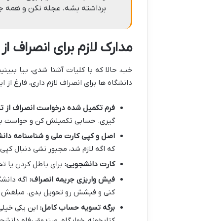
برداشته بشه. عجله نکن و همه ج
مدارک لازم برای انصراف ا
خب، حالا که با کلیات آشنا شدی، بیا ببینی
دانشگاه ها برای انصراف لازم داری، فارغ از ا
فرم تکمیل شده درخواست انصراف از ت
گیری. حسابی تکمیلش کن و حواست باش
اصل و کپی کارت ملی و شناسنامه دانش
که اگه لازم شد، مجبور نشی دنبال کپی 
کارت دانشجویی:
برای باطل کردن یا ت
فیش واریزی جریمه انصراف:
اگه دانشگا
کنی و فیشش رو تحویل بدی. مبلغش رو
برگه تسویه حساب کامل:
این یکی خیلی
کتابخونه، خوابگاه، صندوق رفاه دانشج