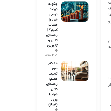
ی
چگونه
ف
درصد
درسی
ا
خود را
و
حساب
کنیم؟ |
راهنمای
نیم
کامل و
کاربردی
ه
20/09/1404
حداکثر
سن
تربیت
ا
معلم:
راهنمای
ز
کامل
شرایط
ورود
(۱۴۰۳)