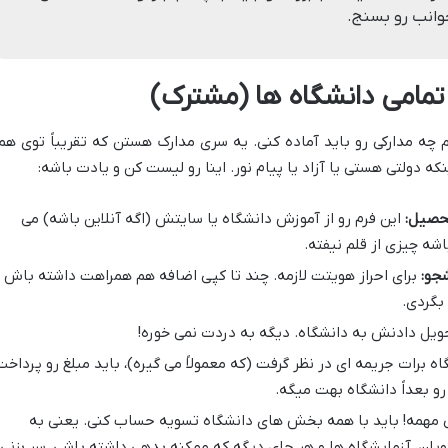
وانب رو بسنج.
ز تمامی دانشگاه ها (مشترک)
م چه مدارکی رو باید آماده کنی. یه سری مدارک هستن که تقریباً توی هم
ینکه دولتی هستی یا آزاد یا پیام نور. اینا رو لیست کن و یادت باشه:
حصیل:
این فرم رو از آموزش دانشگاه یا سایتش (اگه آنلاین باشه) می
ه چیزی از قلم نیفته.
جو:
برای احراز هویتت لازمه. چند تا کپی اضافه هم همراهت داشته باش
بگردی.
حویل دادنش به دانشگاه. دیگه به دردت نمی خوره!
ه برات جریمه ای در نظر گرفت (که معمولاً می گیره)، باید مبلغ رو پرداخت
 بعداً دانشگاه بهت میگه.
 مهمه! باید با همه بخش های دانشگاه تسویه حساب کنی. یعنی به
ویان، آزمایشگاه ها و هر جای دیگه که ممکنه بدهی داشته باشی، سر بزنی