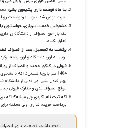
باشی. همین طوری درس رو ول کنی و غی
یه ماه فرصت داری پشیمون بشی:
معمو
نظرت عوض شد، بتونی درخواستت رو لغو
مشمولین خدمت سربازی، حواسشون با
یک بار حق انصراف از دانشگاه رو دار
تعلق نگیره.
برگشت به تحصیل، بعد از انصراف قطعی؟
تونی به اون دانشگاه و اون رشته برگر
قبولی در کنکور مجدد و انصراف از روزان
1404 هم پابرجا هستن)، اگه دانشجو
بهتر قبول بشی، می تونی از دانشگاه قب
موقع انصراف بدی و مدارک قبولی جدیدت
اگه ثبت نام نکردی چی میشه؟:
اگه توی
پرداخت جریمه نداری، ولی ممکنه برای 
یادت باشه، تصمیم برای انصراف ا