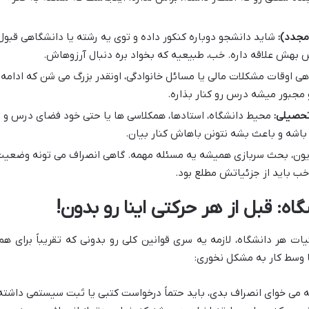
 مجدد):
شاید دانشجو دوباره کنکور داده و توی یه رشته یا دانشگاهی قبول
 بهش علاقه داره. خب، طبیعیه که بخواد بره دنبال آرزوهاش.
ی اوقات مشکلات مالی یا مسائل خانوادگی، اونقدر بزرگ می شن که ادامه
مجبور میشه درس رو کنار بذاره.
تحصیلی:
محیط دانشگاه، استادها، همکلاسی ها یا حتی خود فضای درس و
باشه و باعث بشه نتونن باهاش کنار بیان.
یون، بحث سربازی همیشه یه مسئله مهمه. گاهی انصراف می تونه وضعی
 خب باید از جزئیاتش مطلع بود.
اه: قبل از هر حرکتی اینا رو بدون!
ات هر دانشگاه، لازمه یه سری قوانین کلی رو بدونی که تقریباً برای هم
ا وسط کار به مشکل نخوری:
 می خوای انصراف بدی، باید حتماً درخواست کتبی یا ثبت سیستمی داشته