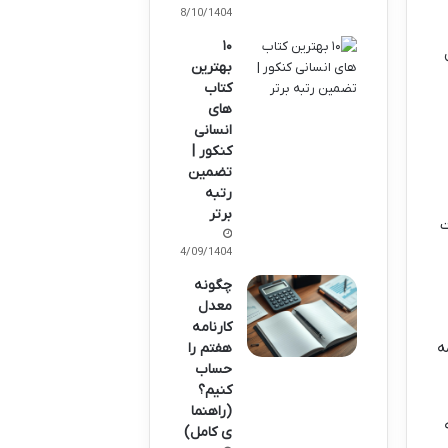
08/10/1404
۱۰
بهترین
کتاب
های
انسانی
کنکور |
تضمین
رتبه
برتر
ت
14/09/1404
چگونه
معدل
کارنامه
ه
هفتم را
حساب
کنیم؟
(راهنما
ی کامل)