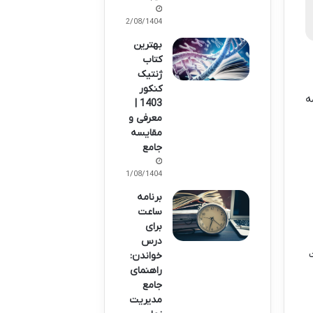
12/08/1404
بهترین
کتاب
ژنتیک
کنکور
ه
1403 |
معرفی و
مقایسه
جامع
11/08/1404
برنامه
ساعت
برای
درس
خواندن:
راهنمای
جامع
مدیریت