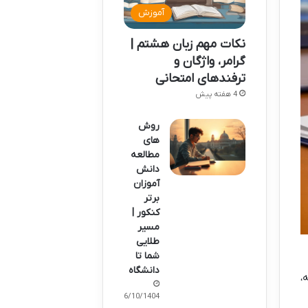
آموزش
نکات مهم زبان هشتم |
گرامر، واژگان و
ترفندهای امتحانی
4 هفته پیش
روش
های
مطالعه
دانش
آموزان
برتر
کنکور |
مسیر
طلایی
شما تا
دانشگاه
،
06/10/1404