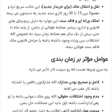
نقل و انتقال ملک (برای خریدار جدید):
این حالت سریع تره و
معمولاً بین 15 تا 30 روز کاری سند جدید به دستتون می رسه.
املاک ورثه ای و فاقد سند:
این موارد به دلیل پیچیدگی های
قانونی و اداری بیشتر، ممکنه طولانی تر باشن. از چند ماه تا
حتی بیش از یک سال هم ممکنه زمان ببره، به خصوص اگه
اختلافات بین وراث وجود داشته باشه یا مراحل قانونی ملک
فاقد سند طولانی بشه.
عوامل مؤثر بر زمان بندی
یه سری چیزها هست که رو سرعت کار تاثیر می ذاره:
کامل و صحیح بودن مدارک:
اگه مدارکتون ناقص یا اشتباه
باشه، کار عقب می افته.
عدم وجود اختلافات حقوقی:
اگه روی ملک دعوایی باشه یا تو
رهن/بازداشت باشه، اول باید این مشکلات حل بشن.
سرعت عمل ادارات:
گاهی اوقات به دلیل حجم کار ادارات،