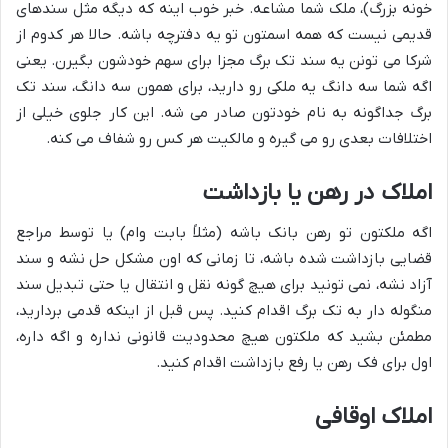
خونه بزرگ)، ملک شما مشاعه. خبر خوب اینه که دیگه مثل سندهای
قدیمی نیست که همه اسمتون تو یه دفترچه باشه. حالا هر کدوم از
شرکا می تونن یه سند تک برگ مجزا برای سهم خودشون بگیرن. یعنی
اگه شما سه دانگ یه ملکی رو دارید، برای همون سه دانگ، سند تک
برگ جداگونه به نام خودتون صادر می شه. این کار جلوی خیلی از
اختلافات بعدی رو می گیره و مالکیت هر کس رو شفاف می کنه.
املاک در رهن یا بازداشت
اگه ملکتون تو رهن بانک باشه (مثلاً بابت وام) یا توسط مراجع
قضایی بازداشت شده باشه، تا زمانی که اون مشکل حل نشه و سند
آزاد نشه، نمی تونید برای هیچ گونه نقل و انتقال یا حتی تبدیل سند
منگوله دار به تک برگ اقدام کنید. پس قبل از اینکه قدمی بردارید،
مطمئن بشید که ملکتون هیچ محدودیت قانونی نداره و اگه داره،
اول برای فک رهن یا رفع بازداشت اقدام کنید.
املاک اوقافی