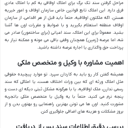
مراحل گرفتن سند تک برگ برای املاک اوقافی یه کم با املاک عادی
فرق داره. این املاک تابع قوانین خاص سازمان اوقاف و امور خیریه
هستن. اگه ملکتون اوقافیه، حتماً باید قبل از هر اقدامی، از سازمان
اوقاف منطقه استعلام بگیرید و با ضوابط و مقررات اون ها آشنا
بشید. معمولاً برای این املاک، سند اعیانی (برای ساختمون) صادر می
شه، اما عرصه (زمین) همچنان وقفی باقی می مونه و ممکنه نیاز به
پرداخت حق واگذاری یا اجاره عرصه داشته باشید.
اهمیت مشاوره با وکیل و متخصص ملکی
همیشه گفتن کار رو باید به کاردان سپرد. تو موارد پیچیده حقوقی
مثل املاک ورثه ای که بین وراث اختلاف هست، یا املاکی که سند
رسمی ندارن، ملک اوقافیه، یا با هرگونه مشکل ثبتی دیگه ای دست و
پنجه نرم می کنید، حتماً با یه وکیل یا متخصص ملکی باتجربه
مشورت کنید. اون ها می تونن بهترین راهنمایی رو بهتون بدن و از
بروز مشکلات و هزینه های اضافی جلوگیری کنن.
بررسی دقیق اطلاعات سند پس از دریافت