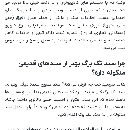
برگیه که با سیستم های کامپیوتری و با دقت خیلی بالا تولید می
شه. یعنی دیگه خبری از دست نویس بودن و خط خوردگی های
احتمالی نیست. اطلاعات ملک و مالک، از جمله متراژ دقیق (حتی
میلی متری!)، کروکی دقیق ملک، موقعیت جغرافیایی، نوع کاربری
(مسکونی، تجاری، اداری)، شماره ثبت، پلاک ثبتی و جزئیات کامل
شناسنامه و کد ملی مالک، همه وهمه به شکل واضح و خوانا توش
ثبت می شه.
چرا سند تک برگ بهتر از سندهای قدیمی
منگوله داره؟
شاید بپرسید خب چه فرقی می کنه؟ سند همون سنده دیگه! ولی نه،
سند تک برگ کلی مزیت داره که سندهای قدیمی نداشتن و همین ها
باعث شده که این سند، اعتبار و امنیت خیلی بالاتری داشته باشه.
به همین دلایل هست که همه توصیه می کنن حتماً برای تبدیل سند
منگوله دار به سند تک برگ اقدام کنید.
امنیت فوق العاده بالا:
سندهای تک برگ یه هولوگرام مخصوص