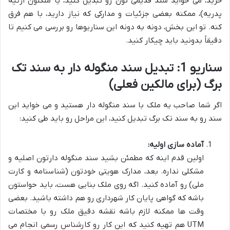
خرید، می خواید سند قدیمی تون رو تبدیل کنید، یا ملکتون ارثیه
پدریه)، ممکنه بعضی جزئیات و مدارکی که نیاز دارید، با هم فرق
کنه. تو این بخش، دونه به دونه این سناریوها رو بررسی می کنیم تا
دقیقاً بدونید باید چیکار کنید.
سناریو 1: تبدیل سند منگوله دار به سند تک
برگ (برای مالکین فعلی)
اگر شما صاحب یه ملک با سند منگوله دار هستید و می خواید این
سند رو به سند تک برگ تبدیل کنید، این مراحل رو باید طی کنید:
آماده سازی اولیه:
اولین قدم اینه که مطمئن بشید سند منگوله دارتون اصلیه و
مشکلی نداره. بعد، مدارک هویتی خودتون (شناسنامه و کارت
ملی) رو آماده کنید. اگه روی ملک بنایی هست، باید حواستون
باشه که گواهی پایان کار شهرداری رو هم داشته باشید. بعضی
وقت ها ممکنه لازم باشه نقشه دقیق ملک رو با مختصات
UTM هم تهیه کنید که این کار رو کارشناس رسمی انجام می