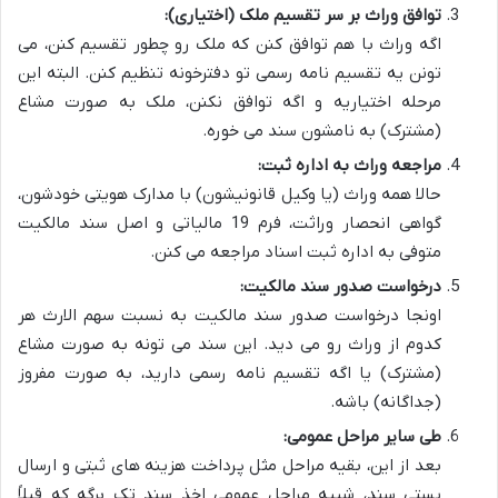
توافق وراث بر سر تقسیم ملک (اختیاری):
اگه وراث با هم توافق کنن که ملک رو چطور تقسیم کنن، می
تونن یه تقسیم نامه رسمی تو دفترخونه تنظیم کنن. البته این
مرحله اختیاریه و اگه توافق نکنن، ملک به صورت مشاع
(مشترک) به نامشون سند می خوره.
مراجعه وراث به اداره ثبت:
حالا همه وراث (یا وکیل قانونیشون) با مدارک هویتی خودشون،
گواهی انحصار وراثت، فرم 19 مالیاتی و اصل سند مالکیت
متوفی به اداره ثبت اسناد مراجعه می کنن.
درخواست صدور سند مالکیت:
اونجا درخواست صدور سند مالکیت به نسبت سهم الارث هر
کدوم از وراث رو می دید. این سند می تونه به صورت مشاع
(مشترک) یا اگه تقسیم نامه رسمی دارید، به صورت مفروز
(جداگانه) باشه.
طی سایر مراحل عمومی:
بعد از این، بقیه مراحل مثل پرداخت هزینه های ثبتی و ارسال
پستی سند، شبیه مراحل عمومی اخذ سند تک برگه که قبلاً