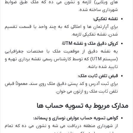
های ویلایی) لازمه و نشون می ده که ملک طبق ضوابط
شهرداری ساخته شده.
نقشه تفکیکی:
برای آپارتمان ها و املاکی که به چند واحد یا قسمت تقسیم
شدن، نقشه تفکیکی لازمه.
کروکی دقیق ملک و نقشه UTM:
یه نقشه دقیق از موقعیت ملک با مختصات جغرافیایی
(سیستم UTM) که توسط کارشناس رسمی نقشه برداری تهیه و
تایید شده باشه.
قبض تلفن ثابت ملک:
برای ثبت آدرس و کد پستی دقیق ملک روی سند، معمولاً قبض
تلفن ثابت ملک رو ازتون می خوان.
مدارک مربوط به تسویه حساب ها
گواهی تسویه حساب عوارض نوسازی و پسماند:
از شهرداری منطقه دریافت می شه و نشون می ده که تمام