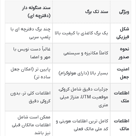
سند منگوله دار
ویژگی
سند تک برگ
(دفترچه ای)
شکل
چند برگ دفترچه ای با
یک برگ کاغذی با کیفیت بالا
فیزیکی
پلمپ سربی
نحوه
غالباً دست نویس با
کاملاً مکانیزه و سیستمی
صدور
مهر و امضا
امنیت
پایین تر (امکان جعل
بسیار بالا (دارای هولوگرام)
جعل
ساده تر)
جزئیات دقیق شامل کروکی،
اطلاعات
اطلاعات کلی تر، بدون
موقعیت UTM، متراژ میلی
ملک
کروکی دقیق
متری
ممکن است شامل
اطلاعات
کامل ترین اطلاعات هویتی و
اطلاعات مالکان قبلی
مالک
کد ملی مالک فعلی
نیز باشد