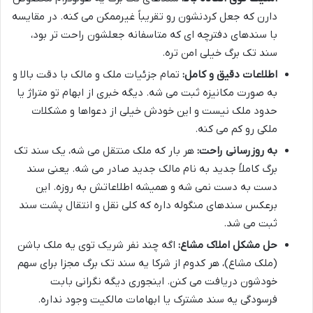
دارن که جعل کردنشون رو تقریباً غیرممکن می کنه. در مقایسه
با سندهای دفترچه ای که متاسفانه جعلشون راحت تر بود،
سند تک برگ خیلی امن تره.
اطلاعات دقیق و کامل:
تمام جزئیات ملک و مالک با دقت بالا و
به صورت مکانیزه ثبت می شه. دیگه خبری از ابهام تو متراژ یا
حدود ملک نیست و این خودش خیلی از دعواها و مشکلات
ملکی رو کم می کنه.
به روزرسانی راحت:
هر بار که ملک منتقل می شه، یک سند تک
برگ کاملاً جدید به نام مالک جدید صادر می شه. یعنی سند
دست به دست نمی شه و همیشه اطلاعاتش به روزه. این
برعکس سندهای منگوله داره که کلی نقل و انتقال پشت سند
ثبت می شد.
حل مشکل املاک مشاع:
اگه چند نفر شریک توی یه ملک باشن
(ملک مشاع)، هر کدوم از شرکا یه سند تک برگ مجزا برای سهم
خودشون دریافت می کنن. اینجوری دیگه نگرانی بابت
فرسودگی یه سند مشترک یا ابهامات مالکیت وجود نداره.