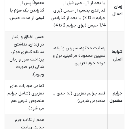
یا بعد از آن، حتی قبل از
معمولاً پس از
زمان
گذراندن بخشی از حبس (برای
گذراندن
یک سوم یا
اعمال
جرایم 5 تا 8) یا بعد از گذراندن
نیمی
از مدت حبس.
1/4 حبس (برای جرایم 2 تا 4).
حسن اخلاق و رفتار
در زندان، نداشتن
رضایت محکوم، سپردن وثیقه،
شرایط
سابقه کیفری موثر،
تعیین محدوده مراقبتی، نوع و
اصلی
پرداخت ضرر و زیان
درجه جرم تعزیری.
شاکی (در صورت
وجود).
تمامی مجازات های
جرایم
فقط جرایم تعزیری (نه حدی یا
تعزیری (شامل جرایم
مشمول
منصوص شرعی).
منصوص شرعی هم
می شود).
عدم ارتکاب جرم
جدید، رعایت