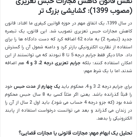
نقش قانون کاهش مجازات حبس تعزیری
(مصوب 1399): گشایشی بزرگ تر
در سال 1399، یک اتفاق مهم در حوزه قوانین کیفری ما افتاد: قانون
کاهش مجازات حبس تعزیری تصویب شد. این قانون، یک تبصره
جدید (تبصره 2) به ماده 62 اضافه کرد که دست دادگاه ها را برای
استفاده از نظارت الکترونیکی بازتر کرد و دامنه شمول آن را گسترش
داد. حالا دیگر فقط جرایم درجه 5 تا 8 نبودند که می توانستند از این
امکان استفاده کنند؛ بلکه
جرایم تعزیری درجه 2، 3 و 4
هم اضافه
شدند، اما با یک شرط مهم:
برای جرایم درجه 2، 3 و 4، محکوم باید
یک چهارم از مدت حبس
خود
را قبلاً گذرانده باشد. یعنی اگر مثلاً کسی به 8 سال حبس محکوم
شده بود (که جزو درجه 4 حساب می شود)، باید اول 2 سال از آن را
در زندان می گذراند و بعد می توانست درخواست استفاده از پابند
الکترونیکی را بدهد.
تحلیل یک ابهام مهم: مجازات قانونی یا مجازات قضایی؟