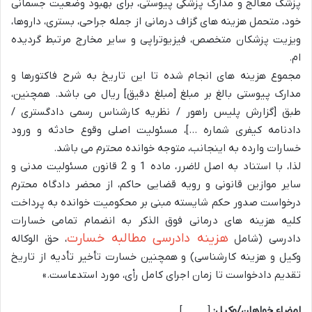
پزشک معالج و مدارک پزشکی پیوستی، برای بهبود وضعیت جسمانی
خود، متحمل هزینه های گزاف درمانی از جمله جراحی، بستری، داروها،
ویزیت پزشکان متخصص، فیزیوتراپی و سایر مخارج مرتبط گردیده
ام.
مجموع هزینه های انجام شده تا این تاریخ به شرح فاکتورها و
مدارک پیوستی بالغ بر مبلغ [مبلغ دقیق] ریال می باشد. همچنین،
طبق [گزارش پلیس راهور / نظریه کارشناس رسمی دادگستری /
دادنامه کیفری شماره …]، مسئولیت اصلی وقوع حادثه و ورود
خسارات وارده به اینجانب، متوجه خوانده محترم می باشد.
لذا، با استناد به اصل لاضرر، ماده 1 و 2 قانون مسئولیت مدنی و
سایر موازین قانونی و رویه قضایی حاکم، از محضر دادگاه محترم
درخواست صدور حکم شایسته مبنی بر محکومیت خوانده به پرداخت
کلیه هزینه های درمانی فوق الذکر به انضمام تمامی خسارات
هزینه دادرسی مطالبه خسارت
دادرسی (شامل
، حق الوکاله
وکیل و هزینه کارشناسی) و همچنین خسارت تأخیر تأدیه از تاریخ
تقدیم دادخواست تا زمان اجرای کامل رأی، مورد استدعاست.»
امضاء خواهان/وکیل:
[………]