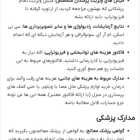
فیش های ویزیت پزشکان متخصص:
فیش ویزیت تمام
پزشکانی که بهشون مراجعه کردید، از ارتوپد گرفته تا
فیزیوتراپ، باید ارائه بشه.
نتایج آزمایشات، رادیولوژی ها و سایر تصویربرداری ها:
سی تی
اسکن، ام آر آی، سونوگرافی و هر آزمایش دیگه ای که انجام
دادید.
فاکتور هزینه های توانبخشی و فیزیوتراپی:
اگه نیاز به
فیزیوتراپی یا کاردرمانی داشتید، فاکتورهای مربوط به این
جلسات رو هم جمع آوری کنید.
مدارک مربوط به هزینه های جانبی:
هزینه های رفت وآمد برای
درمان، خرید لوازم پزشکی مثل عصا یا ویلچر، یا حتی کمک های
پرستاری در منزل (با ارائه فاکتور معتبر)، همه این ها می تونه
جزو خسارات قابل مطالبه باشه.
مدارک پزشکی
گواهی پزشک معالج:
یه گواهی از پزشک معالجتون بگیرید که
توش نیاز به درمان، نوع درمان های انجام شده و هزینه های