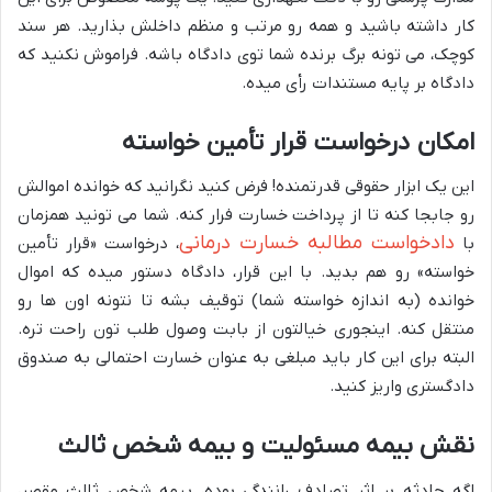
کار داشته باشید و همه رو مرتب و منظم داخلش بذارید. هر سند
کوچک، می تونه برگ برنده شما توی دادگاه باشه. فراموش نکنید که
دادگاه بر پایه مستندات رأی میده.
امکان درخواست قرار تأمین خواسته
این یک ابزار حقوقی قدرتمنده! فرض کنید نگرانید که خوانده اموالش
رو جابجا کنه تا از پرداخت خسارت فرار کنه. شما می تونید همزمان
دادخواست مطالبه خسارت درمانی
با
، درخواست «قرار تأمین
خواسته» رو هم بدید. با این قرار، دادگاه دستور میده که اموال
خوانده (به اندازه خواسته شما) توقیف بشه تا نتونه اون ها رو
منتقل کنه. اینجوری خیالتون از بابت وصول طلب تون راحت تره.
البته برای این کار باید مبلغی به عنوان خسارت احتمالی به صندوق
دادگستری واریز کنید.
نقش بیمه مسئولیت و بیمه شخص ثالث
اگه حادثه بر اثر تصادف رانندگی بوده، بیمه شخص ثالث مقصر،