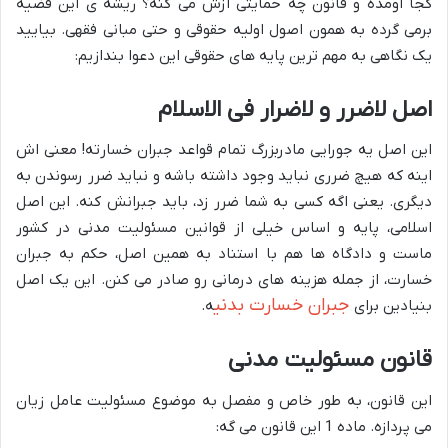
کجا اومده و قانون چه حمایتی ازش می کنه؟ ریشه ی این قضیه
برمی گرده به همون اصول اولیه حقوقی و حتی مبانی فقهی. بیایید
یک نگاهی به مهم ترین پایه های حقوقی این دعوا بندازیم:
اصل لاضرر و لاضرار فی الاسلام
این اصل یه جورایی مادربزرگ تمام قواعد جبران خسارته! معنی اش
اینه که هیچ ضرری نباید وجود داشته باشه و نباید ضرر رسوندن به
دیگری. یعنی اگه کسی به شما ضرر زد، باید جبرانش کنه. این اصل
اسلامی، پایه و اساس خیلی از قوانین مسئولیت مدنی در کشور
ماست و دادگاه ها هم با استناد به همین اصل، حکم به جبران
خسارت، از جمله هزینه های درمانی رو صادر می کنن. این یک اصل
جبران خسارت بدنی
بنیادین برای
ه.
قانون مسئولیت مدنی
این قانون، به طور خاص و مفصل به موضوع مسئولیت عامل زیان
می پردازه. ماده 1 این قانون می گه: