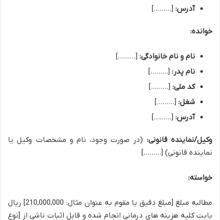
آدرس:
[………]
خوانده:
نام و نام خانوادگی:
[………]
نام پدر:
[………]
کد ملی:
[………]
شغل:
[………]
آدرس:
[………]
وکیل/نماینده قانونی:
(در صورت وجود، نام و مشخصات وکیل یا
نماینده قانونی) [………]
خواسته:
مطالبه مبلغ [مبلغ دقیق یا مقوم به عنوان مثال: 210,000,000] ریال
بابت کلیه هزینه های درمانی انجام شده و قابل اثبات ناشی از [نوع