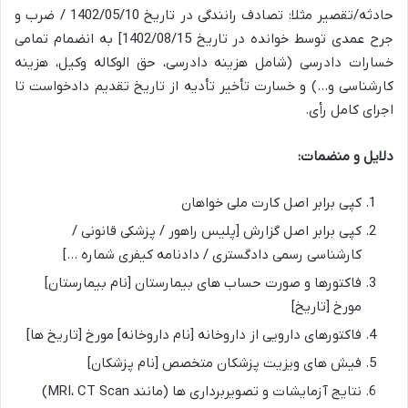
حادثه/تقصیر مثلا: تصادف رانندگی در تاریخ 1402/05/10 / ضرب و
جرح عمدی توسط خوانده در تاریخ 1402/08/15] به انضمام تمامی
خسارات دادرسی (شامل هزینه دادرسی، حق الوکاله وکیل، هزینه
کارشناسی و…) و خسارت تأخیر تأدیه از تاریخ تقدیم دادخواست تا
اجرای کامل رأی.
دلایل و منضمات:
کپی برابر اصل کارت ملی خواهان
کپی برابر اصل گزارش [پلیس راهور / پزشکی قانونی /
کارشناسی رسمی دادگستری / دادنامه کیفری شماره …]
فاکتورها و صورت حساب های بیمارستان [نام بیمارستان]
مورخ [تاریخ]
فاکتورهای دارویی از داروخانه [نام داروخانه] مورخ [تاریخ ها]
فیش های ویزیت پزشکان متخصص [نام پزشکان]
نتایج آزمایشات و تصویربرداری ها (مانند MRI، CT Scan)