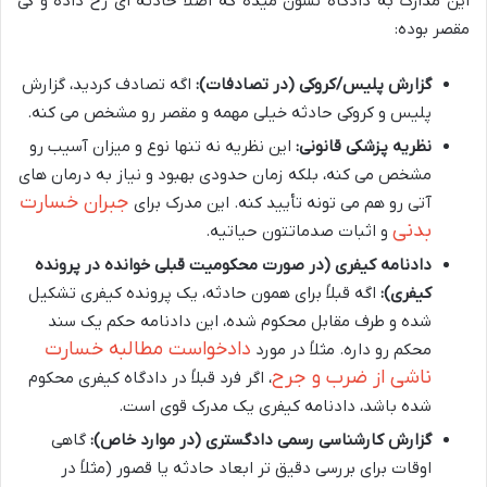
این مدارک به دادگاه نشون میده که اصلا حادثه ای رخ داده و کی
مقصر بوده:
گزارش پلیس/کروکی (در تصادفات):
اگه تصادف کردید، گزارش
پلیس و کروکی حادثه خیلی مهمه و مقصر رو مشخص می کنه.
نظریه پزشکی قانونی:
این نظریه نه تنها نوع و میزان آسیب رو
مشخص می کنه، بلکه زمان حدودی بهبود و نیاز به درمان های
جبران خسارت
آتی رو هم می تونه تأیید کنه. این مدرک برای
بدنی
و اثبات صدماتتون حیاتیه.
دادنامه کیفری (در صورت محکومیت قبلی خوانده در پرونده
کیفری):
اگه قبلاً برای همون حادثه، یک پرونده کیفری تشکیل
شده و طرف مقابل محکوم شده، این دادنامه حکم یک سند
دادخواست مطالبه خسارت
محکم رو داره. مثلاً در مورد
ناشی از ضرب و جرح
، اگر فرد قبلاً در دادگاه کیفری محکوم
شده باشد، دادنامه کیفری یک مدرک قوی است.
گزارش کارشناسی رسمی دادگستری (در موارد خاص):
گاهی
اوقات برای بررسی دقیق تر ابعاد حادثه یا قصور (مثلاً در