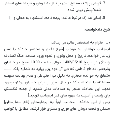
گواهی پزشک معالج مبنی بر نیاز به درمان و هزینه های انجام
شده/پیش بینی شده
[سایر مدارک مرتبط مانند: بیمه نامه، استشهادیه محلی و…]
شرح دادخواست:
«با احترام به استحضار عالی می رساند:
اینجانب خواهان به موجب [شرح دقیق و مختصر حادثه یا عمل
زیانبار خوانده، تاریخ و محل وقوع، و نحوه ورود صدمه، مثلاً: تصادف
رانندگی در تاریخ 1402/05/10 حوالی ساعت 10:00 صبح در خیابان
ولیعصر، تقاطع فاطمی که طی آن خودروی پراید به شماره پلاک …….
متعلق به خوانده محترم، به دلیل بی احتیاطی و عدم رعایت سرعت
مطمئنه، با اینجانب که در حال عبور از عرض خیابان بودم، برخورد
نمود. این تصادف منجر به صدمات بدنی شدید از جمله شکستگی
پای راست و آسیب به مهره های کمر اینجانب گردید.]
پس از این حادثه، اینجانب فوراً به بیمارستان [نام بیمارستان]
منتقل و تحت درمان های فوری و بستری قرار گرفتم. مطابق با گواهی