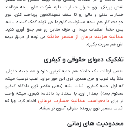
نقش پررنگی توی جبران خسارات داره. شرکت های بیمه موظفند
خسارات بدنی و مالی رو تا سقف تعهداتشون پرداخت کنن. توی
حوادث کار هم بیمه مسئولیت کارفرما می تونه کمک کننده باشه.
پس حتماً اطلاعات بیمه ای طرف مقابل رو هم جمع آوری کنید.
مطالبه هزینه درمان از مقصر حادثه
می تونه از طریق بیمه
اش هم صورت بگیره.
تفکیک دعوای حقوقی و کیفری
بعضی اوقات، یک حادثه هم جنبه کیفری داره و هم جنبه حقوقی.
مثلاً یک ضرب و جرح عمدی. توی این جور موارد، اغلب توصیه میشه
که اول جنبه کیفری اثبات بشه (یعنی مقصر توی دادگاه کیفری
محکوم بشه). بعد از اون، با استناد به دادنامه کیفری، میشه راحت
دادخواست مطالبه خسارت درمانی
تر برای
اقدام کرد. چرا که
اثبات تقصیر توی پرونده حقوقی آسون تر میشه.
محدودیت های زمانی