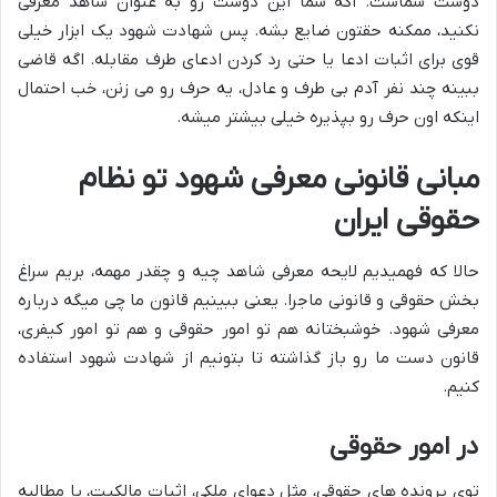
دوست شماست. اگه شما این دوست رو به عنوان شاهد معرفی
نکنید، ممکنه حقتون ضایع بشه. پس شهادت شهود یک ابزار خیلی
قوی برای اثبات ادعا یا حتی رد کردن ادعای طرف مقابله. اگه قاضی
ببینه چند نفر آدم بی طرف و عادل، یه حرف رو می زنن، خب احتمال
اینکه اون حرف رو بپذیره خیلی بیشتر میشه.
مبانی قانونی معرفی شهود تو نظام
حقوقی ایران
حالا که فهمیدیم لایحه معرفی شاهد چیه و چقدر مهمه، بریم سراغ
بخش حقوقی و قانونی ماجرا. یعنی ببینیم قانون ما چی میگه درباره
معرفی شهود. خوشبختانه هم تو امور حقوقی و هم تو امور کیفری،
قانون دست ما رو باز گذاشته تا بتونیم از شهادت شهود استفاده
کنیم.
در امور حقوقی
توی پرونده های حقوقی، مثل دعوای ملکی، اثبات مالکیت، یا مطالبه