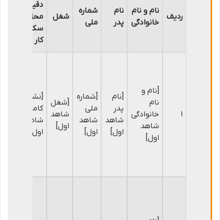
دقیق
نام و نام
نام
شماره
شما
ردیف
شغل
محل
خانوادگی
پدر
ملی
تم
سکونت/
کار
[نام و
[نام
[شماره
[نشانی
[شم
نام
[شغل
پدر
ملی
کامل
تم
۱
خانوادگی
شاهد
شاهد
شاهد
شاهد
شا
شاهد
اول]
اول]
اول]
اول]
اول
اول]