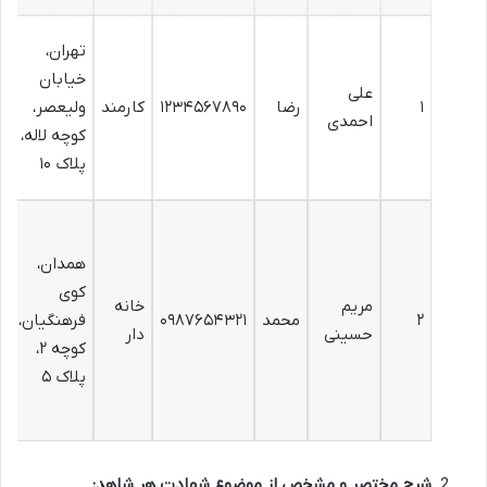
تهران،
خیابان
علی
۱
رضا
۱۲۳۴۵۶۷۸۹۰
کارمند
ولیعصر،
x
احمدی
کوچه لاله،
پلاک ۱۰
همدان،
کوی
مریم
خانه
۲
محمد
۰۹۸۷۶۵۴۳۲۱
فرهنگیان،
x
حسینی
دار
کوچه ۲،
پلاک ۵
شرح مختصر و مشخص از موضوع شهادت هر شاهد: