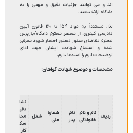
اند و می توانند جزئیات دقیق و مهمی را به
دادگاه ارائه دهند.
لذا، مستنداً به مواد ۱۵۴ تا ۱۶۰ قانون آیین
دادرسی کیفری، از محضر محترم دادگاه/بازپرس
محترم تقاضای صدور دستور احضار شهود معرفی
شده و استماع شهادت ایشان جهت ادای
توضیحات لازم را استدعا دارم.
مشخصات و موضوع شهادت گواهان:
نشانی
دقیق
نام و نام
نام
شماره
شما
ردیف
شغل
محل
خانوادگی
پدر
ملی
تم
سکونت/
کار