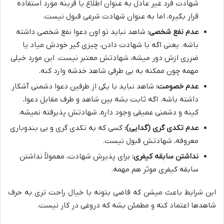
شهادت فرد غیر عادل به عنوان اطلاع یا قرینه مورد استفاده
قرار بگیره، اما به عنوان شهادت شرعی قبول نیست.
عدم نفع شخصی:
شاهد نباید تو اون دعوا نفع شخصی داشته
باشه. یعنی اگه با شهادت دادن، چیزی گیر خودش میاد یا
ضرری ازش دور میشه، شهادتش معتبر نیست. این مورد خیلی
مهمه چون ممکنه به بی طرفی شاهد خدشه وارد کنه.
عدم خصومت:
شاهد نباید با یکی از طرفین دعوا دشمنی آشکار
داشته باشه. اگه ثابت بشه بین شاهد و طرف مقابل دعوا،
کینه و دشمنی عمیقی وجود داره، شهادتش پذیرفته نمیشه.
عدم تکدی گری (گدایی):
کسی که به تکدی گری و بی بندوباری
معروفه، شهادتش قبول نیست.
نداشتن سابقه کیفری:
برای پذیرش شهادت، معمولاً نداشتن
سابقه کیفری موثر هم مهمه.
این شرایط باعث میشن که قاضی بتونه با خیال راحت تری به حرف
شاهدها اعتماد کنه و مطمئن بشه که دروغی در کار نیست.