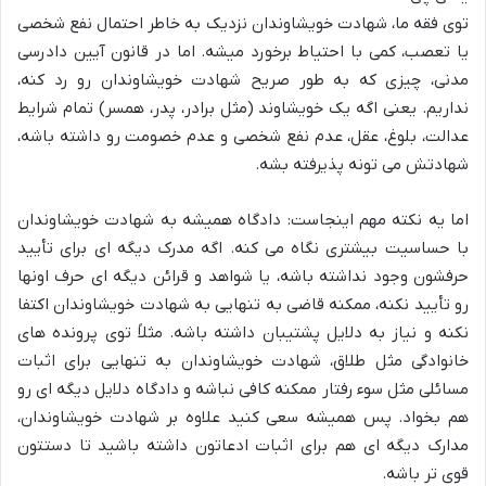
توی فقه ما، شهادت خویشاوندان نزدیک به خاطر احتمال نفع شخصی
یا تعصب، کمی با احتیاط برخورد میشه. اما در قانون آیین دادرسی
مدنی، چیزی که به طور صریح شهادت خویشاوندان رو رد کنه،
نداریم. یعنی اگه یک خویشاوند (مثل برادر، پدر، همسر) تمام شرایط
عدالت، بلوغ، عقل، عدم نفع شخصی و عدم خصومت رو داشته باشه،
شهادتش می تونه پذیرفته بشه.
اما یه نکته مهم اینجاست: دادگاه همیشه به شهادت خویشاوندان
با حساسیت بیشتری نگاه می کنه. اگه مدرک دیگه ای برای تأیید
حرفشون وجود نداشته باشه، یا شواهد و قرائن دیگه ای حرف اونها
رو تأیید نکنه، ممکنه قاضی به تنهایی به شهادت خویشاوندان اکتفا
نکنه و نیاز به دلایل پشتیبان داشته باشه. مثلاً توی پرونده های
خانوادگی مثل طلاق، شهادت خویشاوندان به تنهایی برای اثبات
مسائلی مثل سوء رفتار ممکنه کافی نباشه و دادگاه دلایل دیگه ای رو
هم بخواد. پس همیشه سعی کنید علاوه بر شهادت خویشاوندان،
مدارک دیگه ای هم برای اثبات ادعاتون داشته باشید تا دستتون
قوی تر باشه.