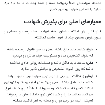
ممکنه شهادتش اصلاً پذیرفته نشه و همه زحمات ما به باد بره.
بیاید با هم این شرایط رو مرور کنیم:
معیارهای اصلی برای پذیرش شهادت
قانونگذار برای اینکه مطمئن بشه شهادت ها درست و حسابی و
بدون غرض هستن، چند تا شرط اساسی گذاشته:
بلوغ:
شاهد باید بالغ باشه. یعنی به سن قانونی رسیده باشه
که بتونه تشخیص بده و مسئولیت حرف هاش رو بپذیره.
عقل:
شاهد باید عاقل باشه و مشکلات روانی حادی نداشته
باشه که روی قدرت تشخیص و بیانش تأثیر بذاره.
ایمان و عدالت:
این یکی از مهم ترین شرایط توی حقوق ایرانه.
شاهد باید عادل باشه. یعنی چی؟ یعنی آدم دروغگو و گنهکاری
نباشه. کسی که به گناه کبیره معروفه یا علناً کارای خلاف شرع
می کنه، عدالت نداره و شهادتش توی دادگاه های ما پذیرفته
نمیشه. البته در برخی موارد و بسته به نظر قاضی، ممکنه