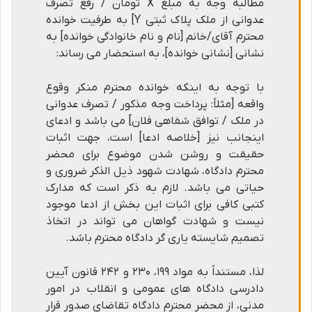
مطالبه وجه به مبلغ X تومان / رفع تصرف
عدوانی از ملک پلاک ثبتی Y] به طرفیت خوانده
محترم آقای/خانم [نام و نام خانوادگی خوانده] به
نشانی [نشانی خوانده]، به استحضار می رساند:
با توجه به اینکه خوانده محترم منکر وقوع
واقعه [مثلاً: پرداخت وجه مذکور / تصرف عدوانی
در ملک / توافق شفاهی فلان] می باشد و ادعای
اینجانب نیز [خلاصه ادعا] است، جهت اثبات
حقیقت و روشن شدن موضوع برای محضر
محترم دادگاه، شهادت شهود ذیل الذکر ضروری و
حیاتی می باشد. لازم به ذکر است که مدارک
کتبی کافی برای اثبات این بخش از ادعا موجود
نیست و شهادت گواهان می تواند در اتخاذ
تصمیم شایسته یاری گر دادگاه محترم باشد.
لذا، مستنداً به مواد ۱۹۹، ۲۳۰ و ۲۴۲ قانون آیین
دادرسی دادگاه های عمومی و انقلاب در امور
مدنی، از محضر محترم دادگاه تقاضای صدور قرار