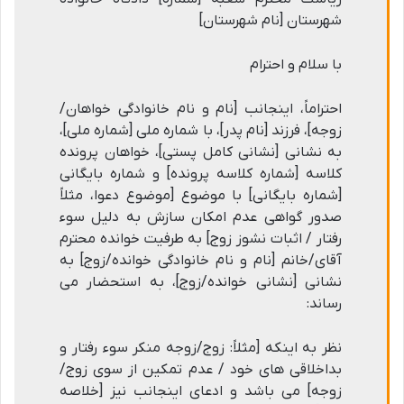
شهرستان [نام شهرستان]
با سلام و احترام
احتراماً، اینجانب [نام و نام خانوادگی خواهان/
زوجه]، فرزند [نام پدر]، با شماره ملی [شماره ملی]،
به نشانی [نشانی کامل پستی]، خواهان پرونده
کلاسه [شماره کلاسه پرونده] و شماره بایگانی
[شماره بایگانی] با موضوع [موضوع دعوا، مثلاً
صدور گواهی عدم امکان سازش به دلیل سوء
رفتار / اثبات نشوز زوج] به طرفیت خوانده محترم
آقای/خانم [نام و نام خانوادگی خوانده/زوج] به
نشانی [نشانی خوانده/زوج]، به استحضار می
رساند:
نظر به اینکه [مثلاً: زوج/زوجه منکر سوء رفتار و
بداخلاقی های خود / عدم تمکین از سوی زوج/
زوجه] می باشد و ادعای اینجانب نیز [خلاصه