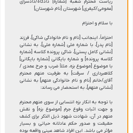
ریاست محترم شعبه [شماره] دادگاه/دادسرای
[عمومی/کیفری] شهرستان [نام شهرستان]
با سلام و احترام
احتراماً، اینجانب [نام و نام خانوادگی شاکی]، فرزند
[نام پدر]، با شماره ملی [شماره ملی]، به نشانی
[نشانی کامل پستی]، شاکی پرونده کلاسه [شماره
کلاسه پرونده] و شماره بایگانی [شماره بایگانی]
با موضوع [موضوع بزه، مثلاً ضرب و جرح عمدی /
کلاهبرداری / سرقت] به طرفیت متهم محترم
آقای/خانم [نام و نام خانوادگی متهم] به نشانی
[نشانی متهم]، به استحضار می رساند:
با توجه به انکار بزه انتسابی از سوی متهم محترم
و جهت اثبات وقوع جرم [موضوع بزه] و نقش
متهم در آن، شهادت شهود ذیل الذکر برای کشف
حقیقت و صدور حکم عادلانه حیاتی و بسیار
مؤثر می باشد. این افراد شاهد عینی واقعه بوده