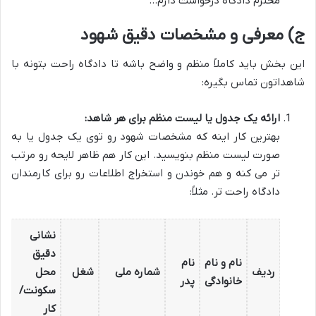
محترم دادگاه درخواست دارم…
ج) معرفی و مشخصات دقیق شهود
این بخش باید کاملاً منظم و واضح باشه تا دادگاه راحت بتونه با
شاهداتون تماس بگیره:
ارائه یک جدول یا لیست منظم برای هر شاهد:
بهترین کار اینه که مشخصات شهود رو توی یک جدول یا به
صورت لیست منظم بنویسید. این کار هم ظاهر لایحه رو مرتب
تر می کنه و هم خوندن و استخراج اطلاعات رو برای کارمندان
دادگاه راحت تر. مثلاً:
نشانی
دقیق
نام و نام
نام
ردیف
شماره ملی
شغل
محل
ش
خانوادگی
پدر
سکونت/
کار