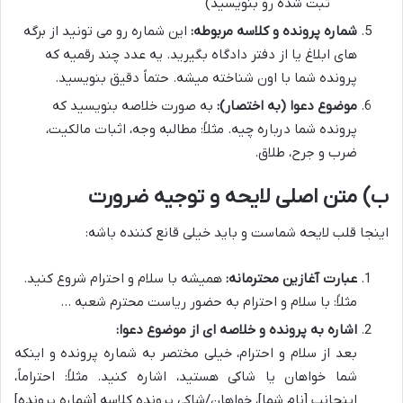
ثبت شده رو بنویسید)
شماره پرونده و کلاسه مربوطه:
این شماره رو می تونید از برگه
های ابلاغ یا از دفتر دادگاه بگیرید. یه عدد چند رقمیه که
پرونده شما با اون شناخته میشه. حتماً دقیق بنویسید.
موضوع دعوا (به اختصار):
به صورت خلاصه بنویسید که
پرونده شما درباره چیه. مثلاً: مطالبه وجه، اثبات مالکیت،
ضرب و جرح، طلاق.
ب) متن اصلی لایحه و توجیه ضرورت
اینجا قلب لایحه شماست و باید خیلی قانع کننده باشه:
عبارت آغازین محترمانه:
همیشه با سلام و احترام شروع کنید.
مثلاً: با سلام و احترام به حضور ریاست محترم شعبه …
اشاره به پرونده و خلاصه ای از موضوع دعوا:
بعد از سلام و احترام، خیلی مختصر به شماره پرونده و اینکه
شما خواهان یا شاکی هستید، اشاره کنید. مثلاً: احتراماً،
اینجانب [نام شما]، خواهان/شاکی پرونده کلاسه [شماره پرونده]