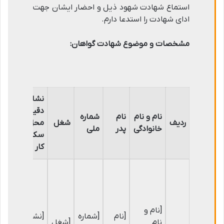
استماع شهادت شهود ذیل و احضار ایشان جهت
ادای شهادت را استدعا دارم.
مشخصات و موضوع شهادت گواهان:
نشانی
دقیق
نام و نام
نام
شماره
شما
ردیف
شغل
محل
خانوادگی
پدر
ملی
تم
سکونت/
کار
[نام و
[نام
[شماره
[نشانی
[شم
نام
[شغل