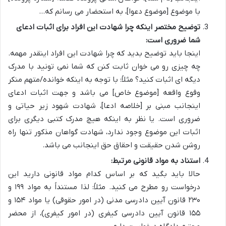
با موضوع [موضوع دعوا]، به استحضار می رسانم که…
توضیح مختصر اینکه چرا شهادت این افراد برای اثبات ادعای
شما ضروری است:
اینجا باید توضیح بدید که چرا شهادت این افراد اینقدر مهمه.
چه چیزی رو می خوان ثابت کنن که شما نمی تونید با مدرک
دیگه ای اثبات کنید؟ مثلاً: با توجه به اینکه خوانده/متهم منکر
وقوع واقعه [موضوع خاص] می باشد و جهت اثبات ادعای
اینجانب مبنی بر [خلاصه ادعا]، شهادت شهود زیر حیاتی و
ضروری است. یا نظر به اینکه هیچ مدرک کتبی دیگری برای
اثبات این موضوع وجود ندارد، شهادت گواهان مذکور تنها راه
روشن شدن حقیقت و احقاق حق اینجانب می باشد.
استناد به مواد قانونی مرتبط:
حالا باید بگید که بر اساس کدام مواد قانونی دارید این
درخواست رو مطرح می کنید. مثلاً: لذا مستنداً به مواد ۱۹۹ و
۲۳۰ قانون آیین دادرسی مدنی (در امور حقوقی) یا مواد ۱۵۴ و
۱۵۵ قانون آیین دادرسی کیفری (در امور کیفری)، از محضر