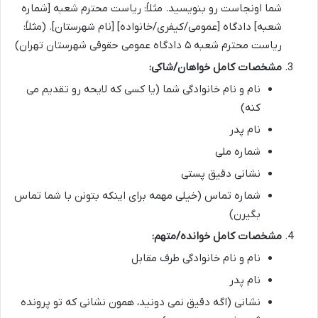
شما اونجاست رو بنویسید. مثلاً: ریاست محترم شعبه [شماره
شعبه] دادگاه [عمومی/کیفری/خانواده] [نام شهرستان]. (مثلاً:
ریاست محترم شعبه ۵ دادگاه عمومی حقوقی شهرستان تهران)
مشخصات کامل خواهان/شاکی:
نام و نام خانوادگی شما (یا کسی که لایحه رو تقدیم می
کنه)
نام پدر
شماره ملی
نشانی دقیق پستی
شماره تماس (خیلی مهمه برای اینکه بتونن با شما تماس
بگیرن)
مشخصات کامل خوانده/متهم:
نام و نام خانوادگی طرف مقابل
نام پدر
نشانی (اگه دقیق نمی دونید، همون نشانی که تو پرونده