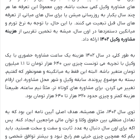
های مشاوره وکیل کمی سخت باشه، چون معمولاً این تعرفه ها هر
چند سال یکبار به روزرسانی میشن یا برای سال های میانی، از تعرفه
های سال قبل تبعیت می کنند. با این حال، با توجه به نرخ تورم و
میانگین دستمزدها در اون سال، میشه یه تخمین تقریبی از
هزینه
مشاوره وکیل ۱۴۰۲
ارائه داد.
به طور کلی، در سال ۱۴۰۲ هزینه یک ساعت مشاوره حضوری با یک
وکیل با تجربه می تونست چیزی بین ۶۴۰ هزار تومان تا ۱.۱ میلیون
تومان متغیر باشه. البته این فقط یه میانگینه و همونطور که گفتیم،
بسته به موضوع پرونده، سابقه وکیل و شهر محل مشاوره، این ارقام
تغییر می کردن. برای مشاوره های کوتاه تر، مثلاً نیم ساعته، طبیعتاً
هزینه کمتر و چیزی حدود ۳۲۰ هزار تا ۶۴۰ هزار تومان بود.
توی سال ۱۴۰۲، مثل همیشه، هدف اصلی آیین نامه این بود که یه
تعادل منطقی بین حقوق وکلا و توان مالی مراجعین ایجاد کنه. پس
اگه برای اون سال دنبال یه عدد ثابت و سفت و سخت هستید، باید
بگم که همچین چیزی خیلی هم رایج نبود و بیشتر توافق شخصی و