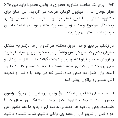
۱۴۰۲، برای یک ساعت مشاوره حضوری با وکیل، معمولاً باید بین ۶۴۰
هزار تومان تا ۱.۱ میلیون تومان هزینه می کردید. این مبلغ برای
مشاوره تلفنی یا آنلاین کمتر بود و با توجه به تخصص وکیل،
پیچیدگی موضوع و مدت زمان مشاوره، متغیر بود. در ادامه به این
موضوعات بیشتر می پردازیم.
در زندگی پر پیچ و خم امروز، ممکنه هر کدوم از ما درگیر یه مشکل
حقوقی بشیم که حل کردنش واقعاً از عهده خودمون برنمیاد. از خرید
و فروش ملک و قراردادهای ریز و درشت گرفته تا مسائل خانوادگی و
حتی پرونده های کیفری، همه و همه نیاز به یه مشاور کاربلد دارن.
اینجا پای وکیل به میون میاد، کسی که می تونه با دانش و تجربه
اش، مسیر رو براتون روشن کنه.
اما خب، خیلی ها قبل از اینکه سراغ وکیل برن، این سوال بزرگ براشون
پیش میاد: هزینه مشاوره وکیل چقدر میشه؟ این سوال کاملاً
طبیعیه، چون بالاخره هر خدماتی هزینه ای داره و ما هم دلمون می
خواد قبل از شروع کار، از همه چی باخبر باشیم. شاید شنیده باشید