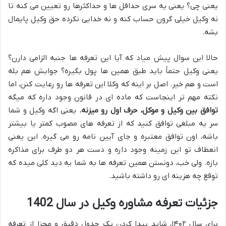
یعنی چی؟ یعنی یه سری حداقل ها و حداکثرها رو تعیین می کنه تا
نه وکیل خیلی گرون حساب کنه و نه خدایی نکرده حق وکیل پایمال
بشه.
حالا این سوال پیش میاد که آیا این تعرفه ها جنبه الزامی دارن؟
یعنی وکیل حتماً باید طبق همین ها پول بگیره؟ جوابش هم بله
است و هم خیر. اصل بر اینه که وکلا این تعرفه ها رو رعایت کنن، اما
نکته مهم تر اینجاست که ماده ای در قانون وجود داره که میگه
توافق بین وکیل و موکل، حرف اول رو میزنه.
یعنی اگه وکیل و شما
سر یه مبلغی توافق کنید که از تعرفه های مصوب کمتر یا بیشتر
باشه، اون توافق معتبره و جای آیین نامه رو می گیره. این یعنی
انعطاف تو این زمینه وجود داره و دست هر دو طرف برای مذاکره
بازه. ولی خب، دونستن همین تعرفه ها به شما یه دید کلی میده که
توقع چه هزینه ای رو داشته باشید.
جزئیات تعرفه مشاوره وکیل در سال 1402
برای سال ۱۴۰۲، شاید پیدا کردن یک جدول دقیق و مجزا از تعرفه