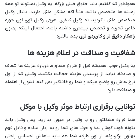
همونطور که گفتیم، دنیا حقوق خیلی بزرگه. یه وکیل نمیتونه تو همه
زمینه ها متخصص باشه. مثلاً اگه مشکل ملکی دارید، دنبال وکیل
متخصص ملکی بگردید، نه وکیل کیفری. هرچی وکیل توی اون حوزه
خاص تجربه و تخصص بیشتری داشته باشه، احتمال اینکه بهتون
راهکار دقیق تر و کاربردی تری
بده، بالاتره.
شفافیت و صداقت در اعلام هزینه ها
یه وکیل خوب، همیشه قبل از شروع مشاوره، درباره هزینه ها شفاف
و صادقه. نباید از پرسیدن هزینه خجالت بکشید. وکیلی که از اول
نرخ هاش رو واضح میگه و شما رو غافلگیر نمی کنه، نشون از
اعتماد
و صداقت
داره.
توانایی برقراری ارتباط موثر وکیل با موکل
شما قراره مشکلتون رو با وکیل در میون بذارید. پس وکیل باید
بتونه خوب گوش بده و حرف های شما رو به زبان ساده و قابل فهم
بهتون برگردونه. از اون طرف، شما هم باید باهاش احساس راحتی