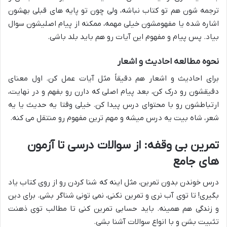
ترجمه شون هم تو کتاب نباشه، ولی چون تو پایه های قبلی بهشون
اشاره شده یا مفهومشون خیلی مهمه، ممکنه از پیام اصلیشون سوال
بیاد. پس پیام و مفهوم این آیات رو هم باید بلد باشی.
نحوه مطالعه احادیث و اشعار
برای احادیث و اشعار هم دقیقاً مثل آیات عمل کن. اول معنای
دقیقشون رو درک کن، بعد پیام اصلی که دارن رو بفهم و در نهایت،
ارتباطشون رو با محتوای درس پیدا کن. خیلی وقتا یه حدیث یا یه
شعر، شاه بیت یه درس میشه و مهم ترین مفهوم رو منتقل می کنه.
تمرین بی وقفه: از سوالات درسی تا آزمون
های جامع
درس خوندن بدون تمرین، مثل اینه که شنا کردن رو از روی کتاب یاد
بگیری! تا توی آب نری و تمرین نکنی، نمی تونی شناگر بشی. برای دین
و زندگی هم همینه. باید حسابی تمرین کنی تا مطالب توی ذهنت
تثبیت بشن و با انواع سوالات آشنا بشی.