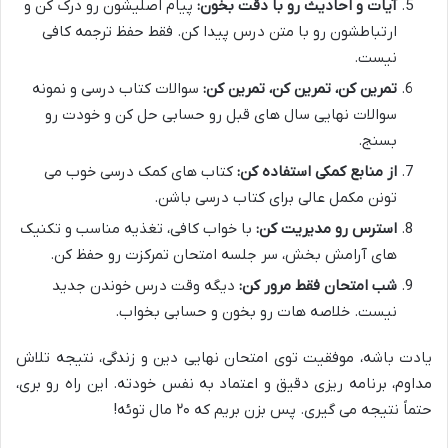
آیات و احادیث رو با دقت بخون:
پیام اصلیشون رو درک کن و
ارتباطشون رو با متن درس پیدا کن. فقط حفظ ترجمه کافی
نیست.
تمرین کن، تمرین کن، تمرین کن:
سوالات کتاب درسی و نمونه
سوالات نهایی سال های قبل رو حسابی حل کن و خودت رو
بسنج.
از منابع کمکی استفاده کن:
کتاب های کمک درسی خوب می
تونن مکمل عالی برای کتاب درسی باشن.
استرس رو مدیریت کن:
با خواب کافی، تغذیه مناسب و تکنیک
های آرامش بخش، سر جلسه امتحان تمرکزت رو حفظ کن.
شب امتحان فقط مرور کن:
دیگه وقت درس خوندن جدید
نیست. خلاصه هات رو بخون و حسابی بخواب.
یادت باشه، موفقیت توی امتحان نهایی دین و زندگی، نتیجه تلاش
مداوم، برنامه ریزی دقیق و اعتماد به نفس خودته. این راه رو بری،
حتماً نتیجه می گیری. پس بزن بریم که ۲۰ مال توئه!