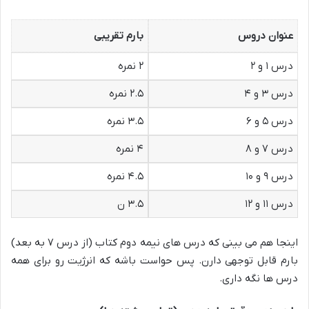
عنوان دروس
بارم تقریبی
درس ۱ و ۲
۲ نمره
درس ۳ و ۴
۲.۵ نمره
درس ۵ و ۶
۳.۵ نمره
درس ۷ و ۸
۴ نمره
درس ۹ و ۱۰
۴.۵ نمره
درس ۱۱ و ۱۲
۳.۵ ن
اینجا هم می بینی که درس های نیمه دوم کتاب (از درس ۷ به بعد)
بارم قابل توجهی دارن. پس حواست باشه که انرژیت رو برای همه
درس ها نگه داری.