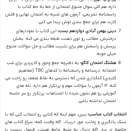
داره، هم کلی سوال متنوع امتحانی از خط به خط کتاب با
پاسخنامه تشریحی. آزمون های شبیه به امتحان نهایی و فلش
کارت هم برای جمع بندی توش پیدا می کنی.
دینی بهمن آبادی دوازدهم بست:
این کتاب با نمودارهای
درختیش، مطالب رو توی ذهنت طبقه بندی می کنه. بخش
پرسش و پاسخش هم برای تثبیت مطالب و حل سوالات متنوع
خیلی خوبه.
هشتگ امتحان کاگو:
یه دفترچه جمع وجور و کاربردی برای شب
امتحانه. درسنامه و پاسخنامه با کدهای TBC (مفاهیم
کلیدی) کدگذاری شدن که دسترسی به نقاط ضعف رو راحت می
کنه. ۱۲ آزمون با سوالات مهم و پرتکرار هم داره. تله های
آموزشی رو هم نشون میده تا اشتباهات پرتکرار رو سر جلسه
امتحان نداشته باشی.
انتخاب کتاب مناسب:
ببین، مهم اینه که کتابی رو انتخاب کنی که با
سبک یادگیری و زمانت جور دربیاد. اگه وقتت کمه، سراغ کتاب های
خلاصه تر برو. اگه دنبال یه منبع جامع هستی، فرمول بیست یا