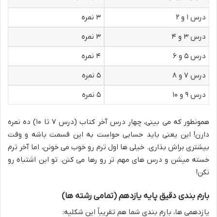
درس ۱ و ۲
۳ نمره
درس ۳ و ۴
۳ نمره
درس ۵ و ۶
۴ نمره
درس ۷ و ۸
۵ نمره
درس ۹ و ۱۰
۵ نمره
همونطور که می بینی، چهار درس آخر کتاب (درس ۷ تا ۱۰) ده نمره
دارن! این یعنی باید حسابی حواست به این قسمت باشه و وقت
بیشتری براش بذاری. خیلی ها اول ترم رو خوب می خونن، اما آخر ترم
خسته میشن و درس های مهم تر رو رها می کنن. تو این اشتباه رو
نکن!
بارم بندی دقیق پایه یازدهم (تمامی رشته ها)
یازدهمی ها، بارم بندی شما هم تقریباً این شکلیه: