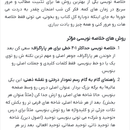
خلاصه نویسی یکی از بهترین روش ها برای تثبیت مطالب و مرور
سریع در زمان های کمه. فکر کن شب امتحان چقدر به دردت می
خوره! به جای اینکه دوباره کل کتاب رو بخونی، می تونی فقط خلاصه
هات رو مرور کنی و همه چیز رو یادت بیاری.
روش های خلاصه نویسی مؤثر
خلاصه نویسی حداکثر ۱-۲ خطی برای هر پاراگراف:
سعی کن بعد
از خوندن هر پاراگراف، جوهر اصلی و مهم ترین نکته ش رو توی
یک یا دو خط بنویسی. فقط کلمات کلیدی و جملات اصلی رو
بنویس.
راهنمای گام به گام رسم نمودار درختی و نقشه ذهنی:
این یکی
عالیه! یه برگه بزرگ بردار. عنوان اصلی درس رو وسط صفحه
بنویس. حالا شاخه های اصلی رو ازش جدا کن (مثلاً عنوان هر
بخش). بعد از هر شاخه اصلی، شاخه های فرعی تر رو بکش که
نکات جزئی تر و کلیدواژه ها رو توش بنویسی. مثلاً برای درس
«توحید و شرک» می تونی بنویسی: توحید (اصول دین)، شاخه
ها: توحید ذاتی، توحید صفاتی، توحید افعالی. بعد زیر هر