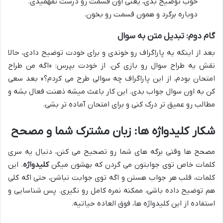
خوب توضیح بدی، یعنی اون قسمت رو درست نفهمیدی.
دوباره برگرد و همون قسمت رو بخون.
گام دوم: تبدیل متن به سوال
بعد از اینکه یه پاراگراف رو خوندی و برای خودت توضیح دادی، حالا
نقش یه طراح سوال رو بازی کن. از خودت بپرس: «اگه من طراح
امتحان بودم، از این پاراگراف چه سوالی طرح می کردم؟» بعد سعی
کن به اون سوال جواب بدی. این کار باعث میشه ذهنت فعال بشه و
مطالب رو عمیق تر درک کنی و برای امتحان آماده تر بشی.
شکار کلیدواژه ها: زبان مشترک شما و مصحح
مصحح ها وقتی برگه های شما رو تصحیح می کنن، دنبال یه سری
کلمات خاص توی جوابتون می گردن که بهشون میگن
کلیدواژه
. این
کلمات، قلب هر جواب هستن و اگه توی جوابت نباشن، حتی اگه کلی
هم توضیح داده باشی، ممکنه نمره کامل رو نگیری. پس شناسایی و
استفاده از این کلیدواژه ها، فوق العاده حیاتیه.