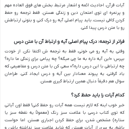
آیات قرآن، احادیث ائمه و اشعار مرتبط، بخش های فوق العاده مهم
و پرنمره ای توی امتحان دین و زندگی هستن. فقط ترجمه رو حفظ
کردن کافی نیست، باید پیام اصلی آیه رو درک کنی و بتونی ارتباطش
رو با متن درس پیدا کنی.
فراتر از ترجمه: درک پیام اصلی آیه و ارتباط آن با متن درس
وقتی یه آیه رو می خونی، فقط به ترجمه ش اکتفا نکن. از خودت
بپرس: «این آیه داره به ما چی میگه؟ چه پیامی برای زندگی ما داره؟
چه ارتباطی با این درس داره؟» سعی کن با متن درس و مفاهیمی که
یاد گرفتی، یه پیوند معنادار بین آیه و درس ایجاد کنی. طراحان
سوال هم دقیقاً دنبال همین ارتباط گیری هستن.
کدام آیات را باید حفظ کرد؟
خبر خوب اینه که لازم نیست همه آیات رو حفظ کنی! فقط اون آیاتی
که توی کتاب درسی با علامت سبز رنگ (معمولاً یه نقطه سبز یا
ستاره) مشخص شدن، برای حفظ کردن اجباری هستن. اما حواست
باشه، یه سری از آیات هستن که شاید علامت سبز نداشته باشن و