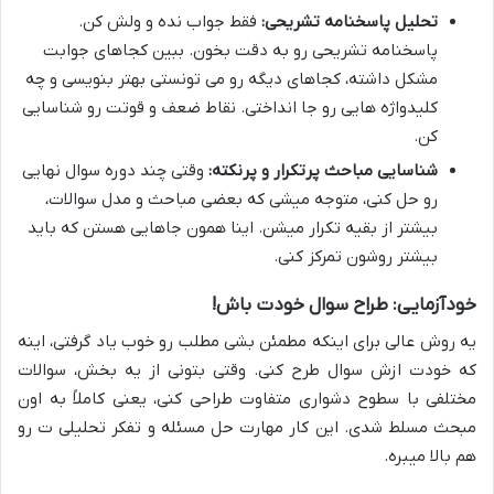
تحلیل پاسخنامه تشریحی:
فقط جواب نده و ولش کن.
پاسخنامه تشریحی رو به دقت بخون. ببین کجاهای جوابت
مشکل داشته، کجاهای دیگه رو می تونستی بهتر بنویسی و چه
کلیدواژه هایی رو جا انداختی. نقاط ضعف و قوتت رو شناسایی
کن.
شناسایی مباحث پرتکرار و پرنکته:
وقتی چند دوره سوال نهایی
رو حل کنی، متوجه میشی که بعضی مباحث و مدل سوالات،
بیشتر از بقیه تکرار میشن. اینا همون جاهایی هستن که باید
بیشتر روشون تمرکز کنی.
خودآزمایی: طراح سوال خودت باش!
یه روش عالی برای اینکه مطمئن بشی مطلب رو خوب یاد گرفتی، اینه
که خودت ازش سوال طرح کنی. وقتی بتونی از یه بخش، سوالات
مختلفی با سطوح دشواری متفاوت طراحی کنی، یعنی کاملاً به اون
مبحث مسلط شدی. این کار مهارت حل مسئله و تفکر تحلیلی ت رو
هم بالا میبره.