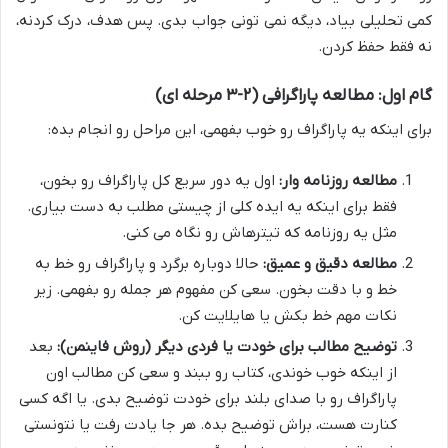
کمی تحلیلی بیاد، دیگه نمی تونی جواب بدی. پس هدف، درک کردنه،
نه فقط حفظ کردن.
گام اول: مطالعه پاراگرافی (۲-۳ مرحله ای)
برای اینکه یه پاراگراف رو خوب بفهمی، این مراحل رو انجام بده:
مطالعه روزنامه وار:
اول یه دور سریع کل پاراگراف رو بخون،
فقط برای اینکه یه ایده کلی از چیستی مطلب به دست بیاری.
مثل یه روزنامه که تیترهاش رو نگاه می کنی.
مطالعه دقیق و عمیق:
حالا دوباره برگرد و پاراگراف رو خط به
خط و با دقت بخون. سعی کن مفهوم هر جمله رو بفهمی. زیر
نکات مهم خط بکش یا هایلایت کن.
توضیح مطالب برای خودت یا فردی دیگر (روش فاینمن):
بعد
از اینکه خوب خوندی، کتاب رو ببند و سعی کن مطالب اون
پاراگراف رو با صدای بلند برای خودت توضیح بدی. یا اگه کسی
کنارت هست، براش توضیح بده. هر جا یادت رفت یا نتونستی