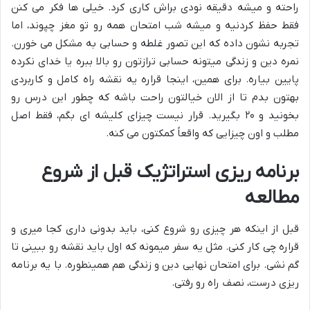
راحته و میشه دقیقه نودی براش کاری کرد. خیلی ها فکر می کنن
فقط حفظ کردنیه و میشه شب امتحان همه رو تو مغز چپوند، اما
تجربه نشون داده که این تصور غلطه و حسابی به مشکل می خورن.
نمره دین و زندگی میتونه حسابی ترازتون رو بالا ببره یا خدای نکرده
پایین بیاره. برای همین، اینجا قراره یه نقشه راه کامل و کاربردی
بهتون بدم تا از الان خیالتون راحت باشه که چطور این درس رو
بخونید و ۲۰ بگیرید. قرار نیست چیزای کلیشه ای بگم، فقط اصل
مطلب و اون چیزایی که واقعاً کمکتون می کنه.
برنامه ریزی استراتژیک قبل از شروع
مطالعه
قبل از اینکه هر چیزی رو شروع کنی، باید بدونی داری کجا میری و
قراره چی کار کنی. مثل یه سفر میمونه که اول باید نقشه رو ببینی تا
گم نشی. برای امتحان نهایی دین و زندگی هم همینطوره. با یه برنامه
ریزی درست، نصف راه رو رفتی.