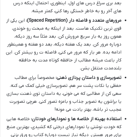
بعد بری سراغ درس های اول. اینطوری، احتمال اینکه درس
های آخر رو به خاطر خستگی رها کنی، کمتر میشه.
مرورهای متعدد و فاصله دار (Spaced Repetition):
این یکی از
قوی ترین تکنیک هاست. بعد از اینکه یه مبحث رو خوندی،
همون روز یه بار سریع مرورش کن. بعد مثلاً سه روز دیگه،
دوباره مرور کن. بعد یک هفته دیگه، بعد دو هفته و همینطور
ادامه بده. هر بار که مرور می کنی، فاصله ت رو بیشتر کن. این
کار باعث میشه مطالب از حافظه کوتاه مدت به حافظه
بلندمدت منتقل بشن.
تصویرسازی و داستان پردازی ذهنی:
مخصوصاً برای مطالب
حفظی یا نکات پشت سر هم، تصویرسازی خیلی کمک می کنه.
سعی کن از مطالبی که می خونی، یه داستان توی ذهنت بسازی
یا براشون یه تصویر جذاب و بامزه تصور کنی. هرچی تصویرت
عجیب تر باشه، بهتر یادت می مونه!
استفاده بهینه از خلاصه ها و نمودارهای خودتان:
خلاصه هایی
که خودت نوشتی یا نمودارهای درختی که کشیدی، بهترین منبع
برای مرور هستن. دیگه نیاز نیست دوباره کتاب رو ورق بزنی.