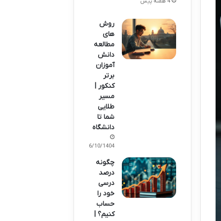
4 هفته پیش
روش
های
مطالعه
دانش
آموزان
برتر
کنکور |
مسیر
طلایی
شما تا
دانشگاه
06/10/1404
چگونه
درصد
درسی
خود را
حساب
کنیم؟ |