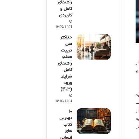
راهنمای
کامل و
کاربردی
20/09/1404
حداکثر
سن
تربیت
معلم:
و بعد از
راهنمای
کامل
و
شرایط
ورود
(۱۴۰۳)
م
08/10/1404
ت
ز
۱۰
بهترین
م
کتاب
ل
های
انسانی