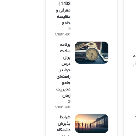
1403 |
معرفی و
مقایسه
جامع
11/08/1404
برنامه
ساعت
م
برای
 ورود از
درس
خواندن:
راهنمای
جامع
مدیریت
زمان
05/08/1404
شرایط
پذیرش
دانشگاه