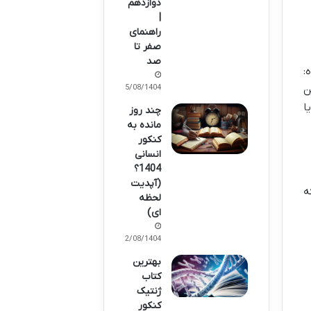
دوازدهم
|
راهنمای
صفر تا
صد
و بده:
25/08/1404
ن
ا
چند روز
مانده به
کنکور
انسانی
1404؟
(آپدیت
ه
لحظه
ای)
12/08/1404
بهترین
کتاب
ژنتیک
کنکور