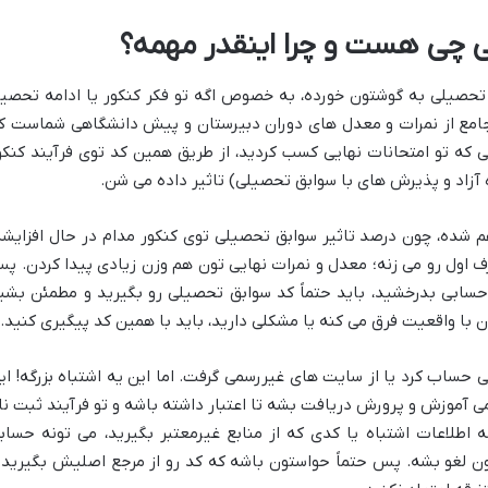
 بارها اسم کد ۱۹ رقمی سوابق تحصیلی به گوشتون خورده، به خصوص اگه تو فکر کنکور یا ادامه تحص
جامع از نمرات و معدل های دوران دبیرستان و پیش دانشگاهی شماست ک
که تو امتحانات نهایی کسب کردید، از طریق همین کد توی فرآیند کنکو
آزاد و پذیرش های با سوابق تحصیلی) تاثیر داده می شن.
 شده، چون درصد تاثیر سوابق تحصیلی توی کنکور مدام در حال افزایشه
ف اول رو می زنه؛ معدل و نمرات نهایی تون هم وزن زیادی پیدا کردن. پ
 حسابی بدرخشید، باید حتماً کد سوابق تحصیلی رو بگیرید و مطمئن بشی
ن با واقعیت فرق می کنه یا مشکلی دارید، باید با همین کد پیگیری کنید.
حساب کرد یا از سایت های غیررسمی گرفت. اما این یه اشتباه بزرگه! ای
ی آموزش و پرورش دریافت بشه تا اعتبار داشته باشه و تو فرآیند ثبت نا
 اطلاعات اشتباه یا کدی که از منابع غیرمعتبر بگیرید، می تونه حساب
 لغو بشه. پس حتماً حواستون باشه که کد رو از مرجع اصلیش بگیرید 