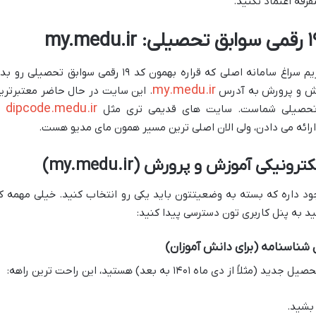
قه اعتماد نکنید.
الان دیگه نوبتی هم باشه، نوبت اینه که بریم سراغ سامانه اصلی که قراره بهمون کد ۱۹ رقمی سوابق تحصیلی ر
my.medu.ir
وزش و پرورش به آدرس
. این سایت در حال حاضر معتبرتری
dipcode.medu.ir
ق تحصیلی شماست. سایت های قدیمی تری مثل
ی
ارائه می دادن، ولی الان اصلی ترین مسیر همون مای مدیو هست.
یکی آموزش و پرورش (my.medu.ir)
وجود داره که بسته به وضعیتتون باید یکی رو انتخاب کنید. خیلی مهمه ک
د به پنل کاربری تون دسترسی پیدا کنید:
ماه ۱۴۰۱ به بعد) هستید، این راحت ترین راهه:
شید.