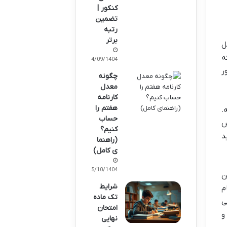
کنکور |
تضمین
رتبه
برتر
یل
ه
14/09/1404
ر
چگونه
معدل
کارنامه
هفتم را
.
حساب
س
کنیم؟
د
(راهنما
ی کامل)
15/10/1404
ن
شرایط
م
تک ماده
ی
امتحان
و
نهایی