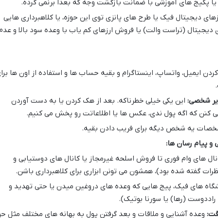
 یا پکیج های آموزشی با ضمانت بازگشت وجه که بعداً برنمی گرده.
های دیجیتال فیک یا طرح های پانزی توی این حوزه، یا کلاهبرداری هایی
دیجیتال (تراست والت) یا فروش ارزهای کم یاب با وعده سود بالا و عدم
دن ایمیل، واتساپ، اینستاگرام و بقیه حساب ها و استفاده از اون ها برا
ویر شخصی:
این یکی خیلی خطرناکه. بعد از هک کردن یا به دست آوردن
ی کنن که اگه پول ندی، عکس ها یا اطلاعاتت رو پخش می کنیم.
شخصات یه شخص دیگه برای فریب دادن بقیه.
 و پیام رسان ها:
نال های وام فوری تا فروش اسلحه غیرمجاز یا کانال های دوستیابی و
رات گفته شده بود)، همشون می تونن ابزاری برای کلاهبرداری باشن.
گاه های فیک، پیج هایی که وعده های دروغین میدن یا حتی تهدید و
اددوست (رها) یا سورنا بوتیک).
قت:
وعده آشنایی و ملاقات و بعد گرفتن پول به بهانه های مختلف مثل ح