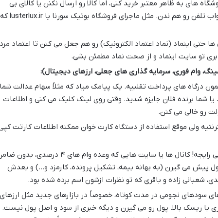
گاه های به ظاهر معتبر خرید کنی، اما کالا رو ارسال نکنن یا کالای بی
کیفیت بفرستن و بعدش دیگه جواب تلفن رو هم ندن. مثل ماجرای فروشگاه بوتیک سورنا یا lusterlux.ir ک
ا حتی اینماد (نماد اعتماد الکترونیک) رو هم جعل می کنن تا اعتماد مرد
ری تو سایت اینماد و از صحت نماد مطمئن بشی.
نگ، وام فوری، سرمایه گذاری های جعلی، ارزهای دیجیتال):
ن درگاه های پرداخت تقلبیه. یک پیامک میاد که مثلاً سهام عدالت شما
 یا شما برنده فلان جایزه شدید. وقتی روی لینک کلیک می کنی و اطلاعات
لت رو خالی می کنن.
رنتیه ولی موقع استفاده از دستگاه کارت خوان ممکنه اطلاعات کارتت کپی
این یکی خیلی رایجه! کانال ها یا سایت هایی که وعده وام های ۴ درصدی، بدون 
پول پیش می گیرن (به بهانه بیمه، تشکیل پرونده، کارمزد و…) و بعدش
، شعبانی زاده و باقری که تو نظرات ازشون اسم برده شده بود.
ی سودهای نجومی در مدت کوتاه، خصوصاً در بازارهای جدید مثل ارزهای
ی با ریسک بالا. پول رو می گیرن و دیگه خبری از سود و اصل پول نیست.