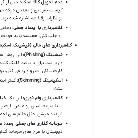
عدم تحویل کالا:
ممکنه حتی از فروش
تو نظرات رقبا هم اشاره شده بود.
کلاهبرداری با اینماد جعلی:
بعضی ه
رو جلب کنن. همیشه باید خودت ب
کلاهبرداری های مالی (فیشینگ، اسکیمی
فیشینگ (Phishing):
این روش همو
واریز شد، برای دریافت کلیک کنید
کارت بانکی ات رو وارد می کنی، پو
اسکیمینگ (Skimming):
کمتر اینت
بشه.
کلاهبرداری وام فوری:
یا با شرایط آسان رو میدن. ازت 
ناپدید میشن. مثل خانم های احمدی
سرمایه گذاری های جعلی:
وعده ها
دیجیتال یا طرح های سرمایه گذار