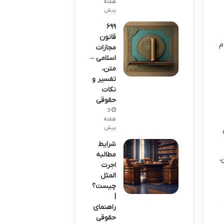
هفته
پیش
ه
۶۹۹
قانون
م
مجازات
اسلامی –
متن،
تفسیر و
نکات
حقوقی
3
هفته
پیش
شرایط
مطالبه
ضامن،
اجرت
المثل
چیست؟
|
راهنمای
حقوقی