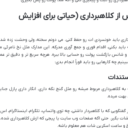
اهبرداری رو ثبت و پیگیری کنی و اگه شد، پولت رو پس بگیری.
 از کلاهبرداری (حیاتی برای افزایش
 کاری باید خونسردی ات رو حفظ کنی. می دونم سخته، ولی وحشت زده شد
 باید بکنی، اقدام فوری و جمع آوری مدرکه. این مدارک مثل نخ نامرئی م
ه و شانس بازگشت پولت رو حسابی بالا ببره. هرچه سریع تر و دقیق تر عم
نیم چه کارهایی رو باید فوراً انجام بدی:
ستندات
به کلاهبرداری مربوط میشه رو مثل گنج نگه داری. انگار داری پازل جنای
 بهت میده.
گفتگویی که با کلاهبردار داشتی، چه توی واتساپ، تلگرام، اینستاگرام، اس
 شات بگیر. حتی اگه صفحات وب سایت یا پیجی که ازش کلاهبرداری شده،
خ و ساعت اسکرین شات هم معلوم باشه.