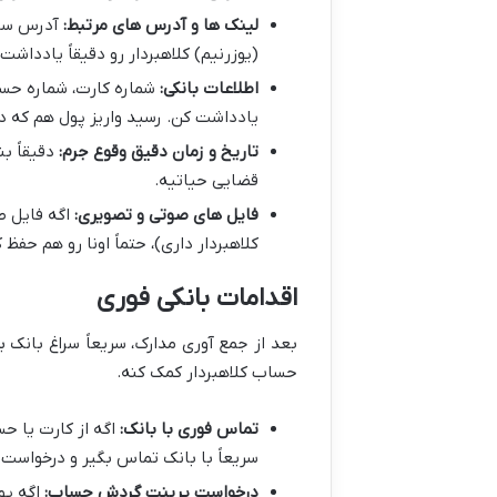
لینک ها و آدرس های مرتبط:
آدرس سایت
(یوزرنیم) کلاهبردار رو دقیقاً یادداش
اطلاعات بانکی:
شماره کارت، شماره حساب
یادداشت کن. رسید واریز پول هم که 
تاریخ و زمان دقیق وقوع جرم:
دقیقاً بن
قضایی حیاتیه.
فایل های صوتی و تصویری:
اگه فایل ص
کلاهبردار داری)، حتماً اونا رو هم حفظ 
اقدامات بانکی فوری
بعد از جمع آوری مدارک، سریعاً سراغ بانک 
حساب کلاهبردار کمک کنه.
تماس فوری با بانک:
اگه از کارت یا حس
سریعاً با بانک تماس بگیر و درخواست
درخواست پرینت گردش حساب:
اگه پو