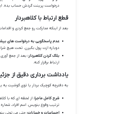
درخواست پرینت گردش حساب بده. این
قطع ارتباط با کلاهبردار
بعد از اینکه مدارکت رو جمع کردی و اقدامات
عدم پاسخگویی به درخواست های بیشت
دوباره ازت پول بگیرن. تحت هیچ شر
بلاک کردن کلاهبردار:
بعد از جمع آوری ه
ارتباط برقرار کنه.
یادداشت برداری دقیق از جزئی
یه دفترچه کوچیک بردار یا توی گوشیت یه ی
شرح کامل ماجرا:
از لحظه ای که با کلا
ترتیب وقوع بنویس. اسم افراد، شماره ه
احساسات و خسارات:
حتی می تونی بنو