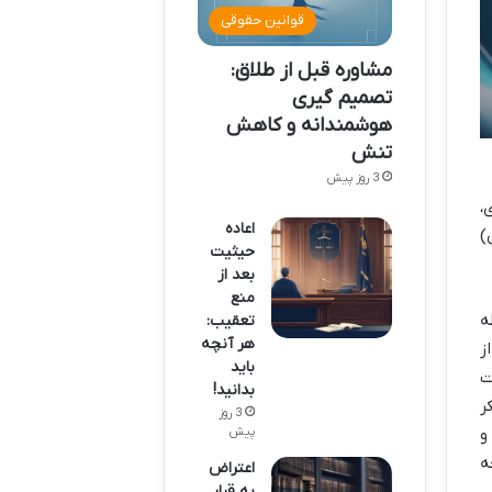
قوانین حقوقی
مشاوره قبل از طلاق:
تصمیم گیری
هوشمندانه و کاهش
تنش
3 روز پیش
،
اعاده
)
حیثیت
بعد از
منع
ه
تعقیب:
هر آنچه
ز
باید
ت
بدانید!
ر
3 روز
پیش
و
ه
اعتراض
به قرار