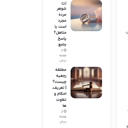
زن
شوهر
مرده
مجرد
است یا
.
متاهل؟
پاسخ
جامع
2
هفته
پیش
مطلقه
رجعیه
چیست؟
| تعریف،
احکام و
تفاوت
ها
2
هفته
پیش