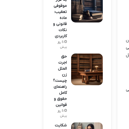
موقوفی
تعقیب:
ماده
قانونی و
نکات
کاربردی
ن
5 روز
ی
پیش
ل
حق
اجرت
المثل
زن
چیست؟
راهنمای
ی
کامل
حقوق و
قوانین
5 روز
پیش
شکایت