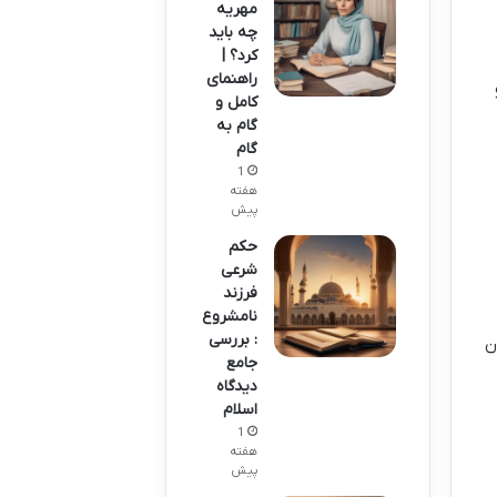
مهریه
چه باید
کرد؟ |
راهنمای
کامل و
گام به
گام
1
هفته
پیش
حکم
شرعی
فرزند
نامشروع
: بررسی
ن
جامع
دیدگاه
اسلام
1
هفته
پیش