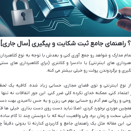
؟ راهنمای جامع ثبت شکایت و پیگیری [سال جاری]
تمام مدارک و شواهد رو جمع آوری کنی و بعدش با توجه به نوع کلاهبرداری
رداری های اینترنتی) یا دادسرا و کلانتری (برای کلاهبرداری های سنتی
یری و برگردوندن پولت رو خیلی بیشتر می کنه.
 از نوع اینترنتی و توی فضای مجازی، حسابی زیاد شده. کافیه یک لحظ
تماد کنی، ممکنه خدای نکرده کلی ضرر کنی. این جور اتفاقات نه تنها ا
ر روحی و روانی هم آدم رو حسابی بهم می ریزن و یه حس ناامیدی بهت دس
 همچین موردی برخورد کردی، اصلا نباید دست روی دست بذاری. خیلی ها فک
یلی سخت و زمان بره، ولی واقعیت اینه که با دونستن چند تا گام ساده 
. این مقاله مثل یک راهنمای جامع و کاربردی کنارته تا بدونی دقیقاً چ