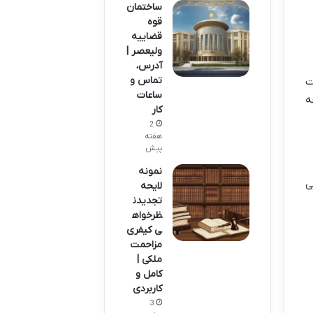
ساختمان
قوه
قضاییه
ولیعصر |
آدرس،
تماس و
ت
ساعات
ه
کار
2
هفته
پیش
نمونه
ی
لایحه
تجدیدن
ظرخواه
ی کیفری
مزاحمت
ملکی |
کامل و
کاربردی
3