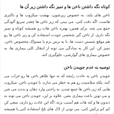
کوتاه نگه داشتن ناخن ها و تمیز نگه داشتن زیر آن ها
ناخن های بلند، به خصوص زیرشون، بهشت میکروب ها و باکتری
هاست. اگه دقت کنی، می بینی که زیر ناخن ها چقدر سریع آلودگی
جمع می شه. برای همین، بهتره ناخن هات رو همیشه کوتاه و تمیز
نگه داری. از ناخن گیر شخصی خودت استفاده کن و زیر ناخن ها رو
هم موقع شستن دست ها، با یه برس نرم یا مسواک مخصوص ناخن،
تمیز کن. این کار به سادگی می تونه از انتقال کلی بیماری ها، به
خصوص بیماری های گوارشی، جلوگیری کنه.
توصیه به عدم جویدن ناخن
جویدن ناخن یه عادت رایجه که نه تنها ظاهر ناخن ها رو خراب می
کنه، بلکه سلامتیت رو هم به خطر می ندازه. با جویدن ناخن، میکروب
هایی که زیر ناخن ها جمع شدن، به راحتی وارد دهان و بدنت می شن
و می تونن باعث بیماری بشن. علاوه بر این، جویدن ناخن می تونه به
دندون ها و لثه هات هم آسیب بزنه. اگه این عادت رو داری، سعی کن
کم کم ترکش کنی. می تونی از لاک های تلخ استفاده کنی یا همیشه