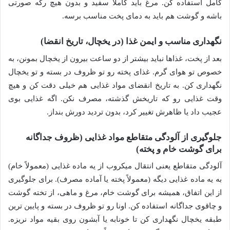
کامل استفاده کن. مرغ باید کاملاً سفید و بدون هیچ رگه صورتی
باشه و گوشت هم باید به دمای پخت مناسب برسه.
نگهداری مناسب و ایمن غذا (در یخچال، تاریخ انقضا)
بعد از پخت، غذاها نباید بیشتر از دو ساعت بیرون از یخچال بمونن، به
خصوص تو هوای گرم. غذای پخته رو تو ظروف در بسته و تو یخچال
نگهداری کن. به تاریخ انقضای مواد غذایی هم خیلی دقت کن و هیچ
وقت غذایی رو که تاریخش گذشته، مصرف نکن. اگه غذایی بوی
عجیب داد یا ظاهرش تغییر کرد، بدون تردید دورش بنداز.
جلوگیری از آلودگی متقاطع مواد غذایی (ظروف جداگانه
برای گوشت خام و پخته)
آلودگی متقاطع یعنی انتقال میکروب از یه ماده غذایی (معمولاً خام)
به یه ماده غذایی دیگه (معمولاً پخته یا آماده مصرف). برای جلوگیری
از این اتفاق، همیشه برای گوشت خام، مرغ و ماهی، از تخته گوشت
و چاقوی جداگانه استفاده کن. اونا رو تو ظروف در بسته و پایین ترین
طبقه یخچال نگهداری کن تا خونابه یا آبشون روی بقیه مواد نریزه.