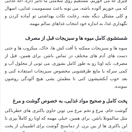
چیزی که می خوریم، مستقیم روی سلامتی ما تاثیر داره. اگه غذایی
که می خوریم آلوده باشه، می تونه باعث مسمومیت غذایی، اسهال
و کلی مشکل دیگه بشه. رعایت نکات بهداشتی تو آماده کردن و
نگهداری غذا، به اندازه خود انتخاب غذاهای سالم مهمه.
شستشوی کامل میوه ها و سبزیجات قبل از مصرف
میوه ها و سبزیجات ممکنه با آفت کش ها، خاک، میکروب ها و حتی
دست های آدم های مختلف در تماس باشن. برای همین، قبل از
مصرف، باید اونا رو به طور کامل بشوری. می تونی از محلول آب و
کمی سرکه یا مایع ظرفشویی مخصوص سبزیجات استفاده کنی و
بعد خوب آبکشیشون کنی تا مطمئن بشی هیچ آلودگی روشون
نمونده.
پخت کامل و صحیح مواد غذایی، به خصوص گوشت و مرغ
گوشت خام، مرغ و تخم مرغ می تونن حاوی باکتری های خطرناکی
مثل سالمونلا باشن. برای همین، خیلی مهمه که اونا رو کاملاً بپزی تا
این باکتری ها از بین برن. از دماسنج گوشت برای اطمینان از پخت