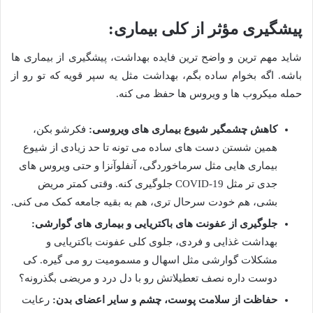
پیشگیری مؤثر از کلی بیماری:
شاید مهم ترین و واضح ترین فایده بهداشت، پیشگیری از بیماری ها
باشه. اگه بخوام ساده بگم، بهداشت مثل یه سپر قویه که تو رو از
حمله میکروب ها و ویروس ها حفظ می کنه.
کاهش چشمگیر شیوع بیماری های ویروسی:
فکرشو بکن،
همین شستن دست های ساده می تونه تا حد زیادی از شیوع
بیماری هایی مثل سرماخوردگی، آنفلوآنزا و حتی ویروس های
جدی تر مثل COVID-19 جلوگیری کنه. وقتی کمتر مریض
بشی، هم خودت سرحال تری، هم به بقیه جامعه کمک می کنی.
جلوگیری از عفونت های باکتریایی و بیماری های گوارشی:
بهداشت غذایی و فردی، جلوی کلی عفونت باکتریایی و
مشکلات گوارشی مثل اسهال و مسمومیت رو می گیره. کی
دوست داره نصف تعطیلاتش رو با دل درد و مریضی بگذرونه؟
حفاظت از سلامت پوست، چشم و سایر اعضای بدن:
رعایت