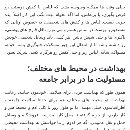
خیلی وقت ها ممکنه وسوسه بشی که لباس یا کفش دوستت رو
قرض بگیری، یا برعکس. اما اگه بخوام بهت بگم، این کار اصلاً ایده
خوبی نیست. لباس ها و کفش های شخصی، به خصوص اونایی که
مستقیم با پوست در تماس هستن، می تونن ناقل قارچ های پوستی،
باکتری ها و حتی شپش باشن. هر کسی باید وسایل شخصی خودش
رو داشته باشه تا از انتقال این جور مشکلات جلوگیری بشه. حوله،
مسواک، شانه، لباس زیر و حتی کفش رو هرگز با کسی شریک نشو.
بهداشت در محیط های مختلف؛
مسئولیت ما در برابر جامعه
همون طور که بهداشت فردی برای سلامتی خودمون حیاتیه، رعایت
بهداشت تو محیط های مختلف هم برای حفظ سلامت جامعه و
اطرافیانمون خیلی مهمه. ما تو طول روز با کلی آدم و محیط سر و
کار داریم، از خونه گرفته تا محل کار، مدرسه، فروشگاه و وسایل
حمل و نقل عمومی. اگه هر کدوم از ما حواسش به بهداشت محیطی