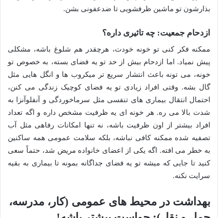
بذارشون تو ماشین ظرفشویی تا ضدعفونی بشن.
ازدحام جمعیت: چه تاثیری داره؟
ممکنه فکر کنی تو خونه خودت، هرچقدر هم شلوغ باشه، مشکلی
پیش نمیاد. اما ازدحام بیش از حد تو یه فضای بسته، به خصوص تو
خونه، می تونه باعث انتشار سریع تر میکروب ها و انگل هایی مثل
گال بشه. وقتی افراد زیادی تو یه فضای کوچیک زندگی می کنن،
احتمال انتقال بیماری های تنفسی مثل سرماخوردگی و آنفلوآنزا به
شدت بالا می ره. هر خونه ای یه ظرفیت مشخص داره و اگه تعداد
افراد بیشتر از اون ظرفیت باشه، نه تنها امکانات رفاهی مثل آب
تصفیه شده ممکنه کافی نباشه، بلکه سلامت عمومی همه ساکنین
به خطر می افته. اگه یکی از اعضای خانواده مریض شد، حتماً سعی
کنید تا جایی که میشه تو یه فضای جداگانه بمونه تا بیماری به بقیه
سرایت نکنه.
بهداشت در محیط های عمومی (کار، مدرسه،
حمل و نقل): حواست بیشتر باشه!