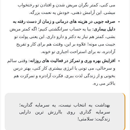
می کنی، کمتر نگران مریض شدن و افتادن تو رختخواب
میشی. این آرامش ذهنی، خودش یه نعمت بزرگه.
صرفه جویی در هزینه های درمانی و زمان از دست رفته به
دلیل بیماری:
بیا یه حساب سرانگشتی کنیم؛ اگه کمتر مریض
بشی، کمتر هم نیاز به دکتر و دارو داری. این یعنی پولت تو
جیبت می مونه! علاوه بر این، وقتت هم برای کار و تفریح
آزادتره، نه برای استراحت اجباری تو خونه.
افزایش بهره وری و تمرکز در فعالیت های روزانه:
وقتی سالم
و سرحالی، می تونی با انرژی بیشتری کار کنی، بهتر درس
بخونی و از زندگی لذت ببری. فکرت آزادتره و تمرکزت هم
بالاتر می ره.
بهداشت یه انتخاب نیست، یه سرمایه گذاریه؛
سرمایه گذاری روی باارزش ترین دارایی
زندگیت: سلامتی!