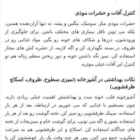
کنترل آفات و حشرات موذی
حشرات موذی مثل سوسک، مگس و پشه، نه تنها آزاردهنده هستن،
بلکه می تونن ناقل بیماری های مختلف باشن. برای جلوگیری از
ورودشون، درزها و شکاف های خونه رو بگیر، مواد غذایی رو در
ظروف در بسته نگهداری کن و اگه لازمه، از حشره کش های مجاز
استفاده کن. تمیز نگه داشتن خونه و دور ریختن منظم زباله هم تو
کنترل این آفات خیلی موثره.
نکات بهداشتی در آشپزخانه (تمیزی سطوح، ظروف، اسکاچ
ظرفشویی)
آشپزخونه قلب خونه ست و بهداشتش اهمیت خیلی زیادی داره،
چون مستقیم با غذایی که می خوریم در ارتباطه. بعد از هر بار
استفاده، سینک ظرفشویی رو تمیز کن. تخته گوشت رو بعد از هر بار
استفاده بشور و اگه می تونی، برای گوشت خام و سبزیجات از تخته
های جداگانه استفاده کن. اسکاچ و ابر ظرفشویی هم به سرعت
میکروب جمع می کنن، پس هر چند وقت یک بار عوضشون کن یا