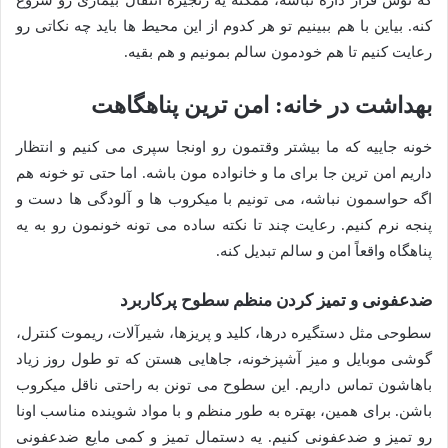
که توش قرار داره نباشه، ممکنه یه زنجیره انتقال بیماری رو شروع
کنه. بیاین با هم ببینیم تو هر کدوم از این محیط ها باید چه نکاتی رو
رعایت کنیم تا هم خودمون سالم بمونیم و هم بقیه.
بهداشت در خانه: امن ترین پناهگاهت
خونه جاییه که ما بیشتر وقتمون رو اونجا سپری می کنیم و انتظار
داریم امن ترین جا برای ما و خانواده مون باشه. اما حتی تو خونه هم
اگه حواسمون نباشه، می تونیم با میکروب ها و آلودگی ها دست و
پنجه نرم کنیم. رعایت چند تا نکته ساده می تونه خونمون رو به یه
پناهگاه واقعاً امن و سالم تبدیل کنه.
ضدعفونی و تمیز کردن منظم سطوح پرکاربرد
سطوحی مثل دستگیره درها، کلید و پریزها، شیرآلات، ریموت کنترل،
گوشی موبایل و میز آشپزخونه، جاهایی هستن که تو طول روز زیاد
باهاشون تماس داریم. این سطوح می تونن به راحتی ناقل میکروب
باشن. برای همین، بهتره به طور منظم و با مواد شوینده مناسب اونا
رو تمیز و ضدعفونی کنیم. یه دستمال تمیز و کمی مایع ضدعفونی