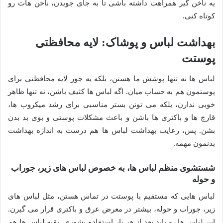
یه ناخن گیر همراهت داشته باشی تا به جای جویدن، ناخن هات رو
کوتاه کنی.
بهداشت لباس و پوشاک: لایه محافظتی
پوستت
لباس ها نه تنها پوشش ما هستن، بلکه یه جور لایه محافظتی برای
پوستمون هم به حساب میان. اگه لباس ها کثیف باشن، نه تنها ظاهر
خوبی ندارن، بلکه می تونن بستر مناسبی برای رشد میکروب ها،
قارچ ها و باکتری ها باشن و باعث مشکلات پوستی و بوی بد بدن
بشن. پس، رعایت بهداشت لباس ها هم درست به اندازه بهداشت
بدنمون مهمه.
شستشوی منظم لباس ها، به خصوص لباس های زیر، جوراب
و حوله
لباس هایی که مستقیم با پوستت در تماس هستن، مثل لباس های
زیر، جوراب و حوله، بیشتر در معرض عرق و باکتری قرار می گیرن.
این لباس ها رو باید بعد از هر بار استفاده بشوری. بقیه لباس ها هم