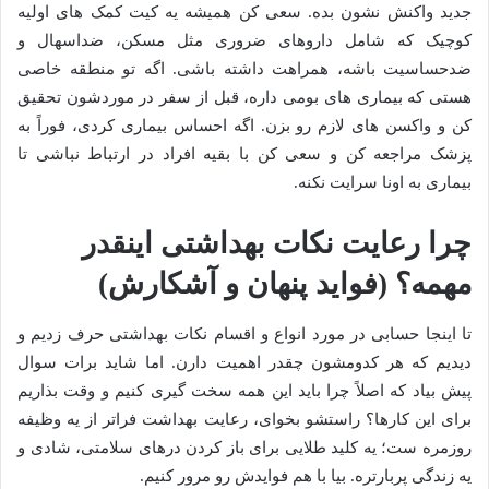
جدید واکنش نشون بده. سعی کن همیشه یه کیت کمک های اولیه
کوچیک که شامل داروهای ضروری مثل مسکن، ضداسهال و
ضدحساسیت باشه، همراهت داشته باشی. اگه تو منطقه خاصی
هستی که بیماری های بومی داره، قبل از سفر در موردشون تحقیق
کن و واکسن های لازم رو بزن. اگه احساس بیماری کردی، فوراً به
پزشک مراجعه کن و سعی کن با بقیه افراد در ارتباط نباشی تا
بیماری به اونا سرایت نکنه.
چرا رعایت نکات بهداشتی اینقدر
مهمه؟ (فواید پنهان و آشکارش)
تا اینجا حسابی در مورد انواع و اقسام نکات بهداشتی حرف زدیم و
دیدیم که هر کدومشون چقدر اهمیت دارن. اما شاید برات سوال
پیش بیاد که اصلاً چرا باید این همه سخت گیری کنیم و وقت بذاریم
برای این کارها؟ راستشو بخوای، رعایت بهداشت فراتر از یه وظیفه
روزمره ست؛ یه کلید طلایی برای باز کردن درهای سلامتی، شادی و
یه زندگی پربارتره. بیا با هم فوایدش رو مرور کنیم.