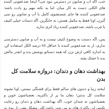
خب، اگه آب و صابون در دسترس نبود چی؟ اینجا ضدعفونی کننده
های الکلی دست به کار میان. اما یه نکته مهم رو یادت باشه:
ضدعفونی کننده ها جای شستشوی کامل با آب و صابون رو نمی
گیرن، اونا فقط یه مکمل هستن، نه جایگزین. اگه دستات خیلی کثیف
یا چرب باشه، ضدعفونی کننده زیاد اثری نداره.
پس، اگه دستت به وضوح کثیف نیست و به آب و صابون دسترسی
نداری، از یه ضدعفونی کننده با حداقل 60 درصد الکل استفاده کن.
به اندازه کافی ازش بزن که همه دستاتو پوشش بده و انقدر مالش
بده تا خشک بشه.
بهداشت دهان و دندان: دروازه سلامت کل
بدن
لبخند زیبا و دندون های سالم فقط برای قشنگی نیستن، اونا نشونه
سلامت کل بدنتن! دهان ما پر از باکتریه، بعضیاشون خوبن و
بعضیاشون نه چندان خوب. اگه بهداشت دهان و دندان رو رعایت
نکنیم، این باکتری های بد می تونن باعث کلی مشکل بشن، از بوی بد