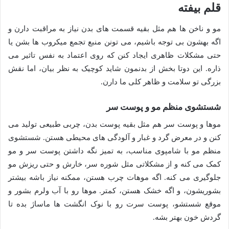
قلم بیفته
مو و ناخن ها هم مثل بقیه قسمت های بدن نیاز به مراقبت دارن و
اگه بهشون بی توجه باشیم، می تونن منبع تجمع میکروب ها بشن یا
حتی مشکلات ظاهری ایجاد کنن که روی اعتماد به نفس تاثیر می
ذاره. این دوتا بخش از بدنمون شاید کوچیک به نظر بیان، اما نقش
بزرگی تو سلامت و ظاهر کلی ما دارن.
شستشوی منظم مو و پوست سر
موها و پوست سر هم مثل بقیه پوست بدن، چربی طبیعی تولید می
کنن و در معرض گرد و غبار و آلودگی های محیطی هستن. شستشوی
منظم مو با شامپوی مناسب، به تمیز نگه داشتن پوست سر و مو
کمک می کنه و از مشکلاتی مثل شوره سر، خارش و حتی ریزش مو
جلوگیری می کنه. اگه موهات چرب هستن، ممکنه نیاز باشه بیشتر
بشوریشون، و اگه خشک هستن، کمتر. موها رو با آب ولرم بشور و
موقع شستشو، پوست سرت رو با نوک انگشت ها ماساژ بده تا
گردش خون بهتر بشه.