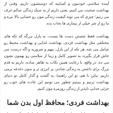
آینده سلامتی خودمون و کساییه که دوستشون داریم. وقتی از
بهداشت صحبت می کنیم، یعنی داریم از یه سبک زندگی سالم حرف
می زنیم؛ چیزی که می تونه کیفیت زندگی مون رو حسابی بالا ببره و
ما رو از شر خیلی از بیماری ها نجات بده.
بهداشت فقط شستن دست ها نیست، یه پازل بزرگه که تکه های
مختلفی مثل بهداشت فردی، بهداشت غذایی و بهداشت محیط رو
شامل می شه. هر تکه از این پازل، مهم و ضروریه و اگه درست سر
جاش قرار بگیره، یه تصویر کامل و زیبا از سلامتی رو بهمون نشون
می ده. در واقع، با رعایت همین نکات به ظاهر ساده، داریم یه قدم
بزرگ برای داشتن یه زندگی شادتر، پر انرژی تر و بدون دغدغه برمی
داریم. بیاین با هم، تو این راهنما، یه گشت و گذار کامل تو دنیای
بهداشت بزنیم و ببینیم چطور می تونیم این عادت های خوب رو
جزئی جدایی ناپذیر از زندگی روزمره مون کنیم.
بهداشت فردی؛ محافظ اول بدن شما