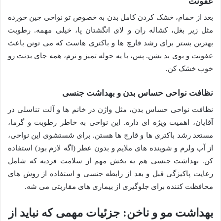
عفونت
بعد از حمام، خشک کردن کامل بدن به خصوص تو نواحی چین خورده
مثل زیر بغل، کشاله ران و لای انگشتان پا، خیلی مهمه. رطوبت
بهترین بستر برای رشد قارچ ها و باکتری هاست که می تونن باعث
عفونت و بوی بد بشن. پس، با یه حوله تمیز و نرم، همه جای بدنت رو
خوب خشک کن.
نظافت نواحی حساس بدن و بهداشت جنسی
نظافت نواحی حساس بدن، مثل واژن در خانم ها و آلت تناسلی در
آقایان، اهمیت ویژه ای داره. این نواحی به خاطر رطوبت و گرما،
مستعد رشد باکتری ها و قارچ ها هستن. برای شستشوی این نواحی،
از آب ولرم و شوینده های ملایم و بدون عطر (اگه لازم بود) استفاده
کن. بهداشت جنسی هم یه بخش مهم از سلامت فردیه که شامل
رعایت پاکیزگی قبل و بعد از رابطه جنسی و استفاده از روش های
محافظت کننده برای جلوگیری از بیماری های مقاربتی می شه.
بهداشت مو و ناخن: جزئیات مهمی که نباید از