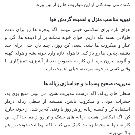
کننده می تونه کلی از این میکروب ها رو از بین ببره.
تهویه مناسب منزل و اهمیت گردش هوا
هوای تازه برای سلامتی خیلی مهمه. اگه پنجره ها رو برای مدت
طولانی بسته نگه داریم، هوای خونه ممکنه پر از آلاینده ها، گرد و
غبار و میکروب ها بشه. سعی کن روزی چند بار، حتی برای چند
دقیقه، پنجره ها رو باز کنی تا هوای تازه وارد خونه بشه و هوای کهنه
و آلوده بیرون بره. این کار به خصوص بعد از آشپزی، تمیزکاری یا
وقتی کسی تو خونه مریضه، خیلی اهمیت داره.
مدیریت صحیح پسماند و جداسازی زباله ها
سطل های زباله، اگه درست مدیریت نشن، می تونن منبع بوی بد،
حشرات موذی و میکروب باشن. همیشه از سطل زباله دردار
استفاده کن و کیسه زباله رو هر روز یا وقتی که پر شد، از خونه خارج
کن. اگه امکانش هست، زباله های خشک و تر رو از هم جدا کن. این
کار نه تنها به محیط زیست کمک می کنه، بلکه بهداشت خونت رو هم
بالا می بره.