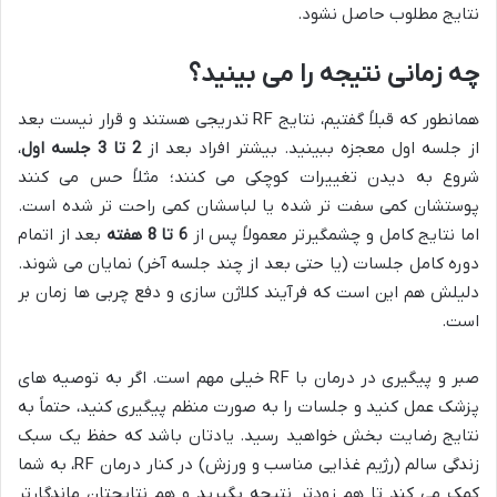
نتایج مطلوب حاصل نشود.
چه زمانی نتیجه را می بینید؟
همانطور که قبلاً گفتیم، نتایج RF تدریجی هستند و قرار نیست بعد
از جلسه اول معجزه ببینید. بیشتر افراد بعد از
2 تا 3 جلسه اول
،
شروع به دیدن تغییرات کوچکی می کنند؛ مثلاً حس می کنند
پوستشان کمی سفت تر شده یا لباسشان کمی راحت تر شده است.
اما نتایج کامل و چشمگیرتر معمولاً پس از
6 تا 8 هفته
بعد از اتمام
دوره کامل جلسات (یا حتی بعد از چند جلسه آخر) نمایان می شوند.
دلیلش هم این است که فرآیند کلاژن سازی و دفع چربی ها زمان بر
است.
صبر و پیگیری در درمان با RF خیلی مهم است. اگر به توصیه های
پزشک عمل کنید و جلسات را به صورت منظم پیگیری کنید، حتماً به
نتایج رضایت بخش خواهید رسید. یادتان باشد که حفظ یک سبک
زندگی سالم (رژیم غذایی مناسب و ورزش) در کنار درمان RF، به شما
کمک می کند تا هم زودتر نتیجه بگیرید و هم نتایجتان ماندگارتر