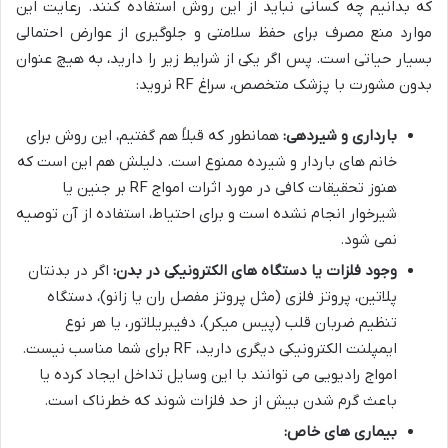
که بدانیم چه کسانی نباید از این روش استفاده کنند. رعایت این
موارد منع مصرف برای حفظ سلامتی و جلوگیری از عوارض احتمالی
بسیار حیاتی است. پس اگر یکی از شرایط زیر را دارید، به هیچ عنوان
بدون مشورت با پزشک متخصص، سراغ RF نروید:
بارداری و شیردهی:
همانطور که قبلاً هم گفتیم، این روش برای
خانم های باردار و شیرده ممنوع است. دلیلش هم این است که
هنوز تحقیقات کافی در مورد اثرات امواج RF بر جنین یا
شیرخوار انجام نشده است و برای احتیاط، استفاده از آن توصیه
نمی شود.
وجود فلزات یا دستگاه های الکترونیکی در بدن:
اگر در بدنتان
پلاتین، پروتز فلزی (مثل پروتز مفصل ران یا زانو)، دستگاه
تنظیم ضربان قلب (پیس میکر)، دفیبریلاتور، یا هر نوع
ایمپلنت الکترونیکی دیگری دارید، RF برای شما مناسب نیست.
امواج رادیویی می توانند با این وسایل تداخل ایجاد کرده یا
باعث گرم شدن بیش از حد فلزات شوند که خطرناک است.
بیماری های خاص: