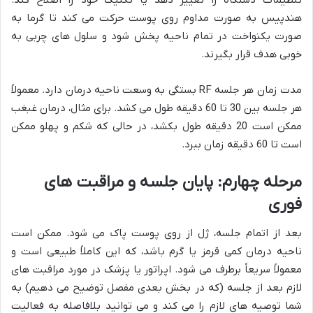
تنظیمات دستگاه را تغییر دهد یا تکنیک خود را اصلاح کند.
هندپیس به صورت مداوم روی پوست حرکت می کند تا گرما به
صورت یکنواخت در تمام ناحیه پخش شود و سلول های چربی به
خوبی هدف قرار بگیرند.
مدت زمان هر جلسه RF بستگی به وسعت ناحیه درمان دارد. معمولاً
هر جلسه بین 30 تا 60 دقیقه طول می کشد. برای مثال، درمان غبغب
ممکن است 20 دقیقه طول بکشد، در حالی که شکم و پهلو ممکن
است تا 60 دقیقه زمان ببرد.
مرحله چهارم: پایان جلسه و مراقبت های
فوری
بعد از اتمام جلسه، ژل از روی پوست پاک می شود. ممکن است
ناحیه درمان کمی قرمز یا گرم باشد، که این کاملاً طبیعی است و
معمولاً سریعاً برطرف می شود. اپراتور یا پزشک در مورد مراقبت های
لازم بعد از جلسه (که در بخش بعدی مفصل توضیح می دهیم) به
شما توصیه های لازم را می کند و می توانید بلافاصله به فعالیت