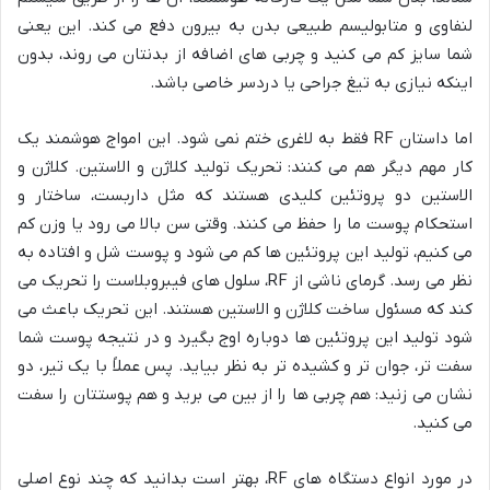
لنفاوی و متابولیسم طبیعی بدن به بیرون دفع می کند. این یعنی
شما سایز کم می کنید و چربی های اضافه از بدنتان می روند، بدون
اینکه نیازی به تیغ جراحی یا دردسر خاصی باشد.
اما داستان RF فقط به لاغری ختم نمی شود. این امواج هوشمند یک
کار مهم دیگر هم می کنند: تحریک تولید کلاژن و الاستین. کلاژن و
الاستین دو پروتئین کلیدی هستند که مثل داربست، ساختار و
استحکام پوست ما را حفظ می کنند. وقتی سن بالا می رود یا وزن کم
می کنیم، تولید این پروتئین ها کم می شود و پوست شل و افتاده به
نظر می رسد. گرمای ناشی از RF، سلول های فیبروبلاست را تحریک می
کند که مسئول ساخت کلاژن و الاستین هستند. این تحریک باعث می
شود تولید این پروتئین ها دوباره اوج بگیرد و در نتیجه پوست شما
سفت تر، جوان تر و کشیده تر به نظر بیاید. پس عملاً با یک تیر، دو
نشان می زنید: هم چربی ها را از بین می برید و هم پوستتان را سفت
می کنید.
در مورد انواع دستگاه های RF، بهتر است بدانید که چند نوع اصلی