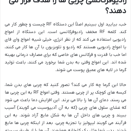
رادیوفرکانسی چربی ها را هدف قرار می
دهند؟
خب، بیایید اول ببینیم اصلاً این دستگاه RF چیست و چطور کار می
کند. کلمه RF مخفف رادیوفرکانسی است. این دستگاه از امواج
رادیویی استفاده می کند که از نظر انرژی، خیلی شبیه امواج وای فای
یا امواج رادیویی هستند که رادیو و تلویزیون با آن ها کار می کنند،
اما خب با قدرت و فرکانس های خاصی که برای مصارف درمانی بهینه
شده اند. این امواج وقتی به بدن شما برخورد می کنند، باعث تولید
گرما در لایه های عمیق پوست می شوند.
حالا این گرما چه کار می کند؟ تصور کنید که چربی های بدن شما،
کیسه های کوچک پر از چربی هستند. وقتی امواج RF به این چربی ها
می رسند، دمای آن ها را بالا می برند. این افزایش دما باعث می شود
که غشای سلول های چربی (که به آن آدیپوسیت می گویند) آسیب
ببیند و چربی های داخل آن ها به شکل مایع آزاد شوند. به این
فرآیند می گویند لیپولیز یا تجزیه چربی. بعد از اینکه چربی ها مایع
شدند، بدن شما مثل یک کارخانه هوشمند، آن ها را از طریق سیستم